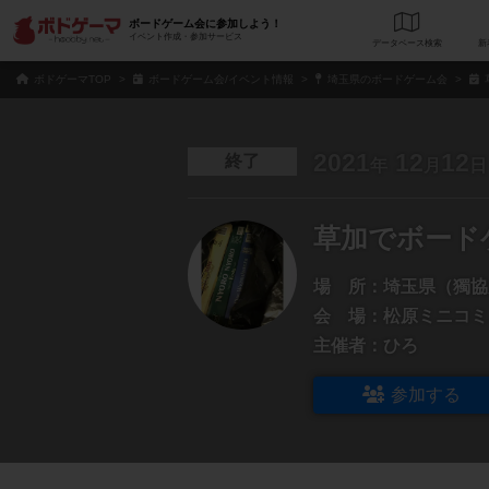
ボードゲーム会に参加しよう！
イベント作成・参加サービス
データベース
検
ボドゲーマTOP
ボードゲーム会/イベント情報
埼玉県のボードゲーム会
2021
12
12
終了
年
月
日
草加でボー
場 所：
埼玉県（獨協
会 場：
松原ミニコミ
主催者：
ひろ
参加する