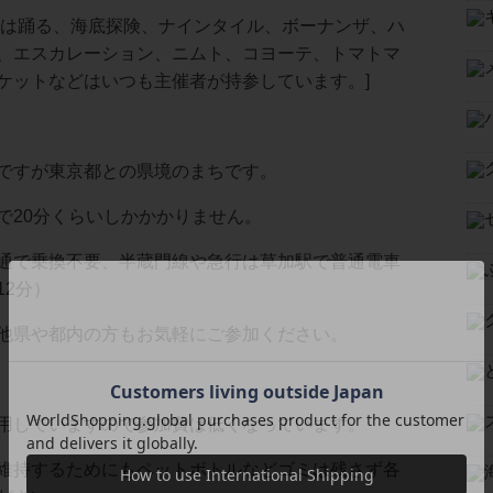
人は踊る、海底探険、ナインタイル、ボーナンザ、ハ
、エスカレーション、ニムト、コヨーテ、トマトマ
ケットなどはいつも主催者が持参しています。]
ですが東京都との県境のまちです。
で20分くらいしかかかりません。
通で乗換不要、半蔵門線や急行は草加駅で普通電車
12分）
他県や都内の方もお気軽にご参加ください。
用していますので参加費は低くなっています。
維持するためにもペットボトルなどゴミは残さず各