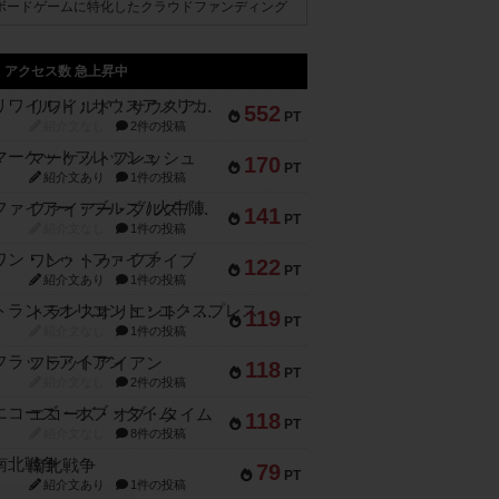
ボードゲームに特化したクラウドファンディング
アクセス数 急上昇中
リワイルド：サウスアメリカ
552
PT
紹介文なし
2件の投稿
マーケットフレッシュ
170
PT
紹介文あり
1件の投稿
ファイアー・ブルズ / 火牛陣
141
PT
紹介文なし
1件の投稿
ワン・トゥ・ファイブ
122
PT
紹介文あり
1件の投稿
トランスオリエント・エクスプレス
119
PT
紹介文なし
1件の投稿
フラットアイアン
118
PT
紹介文なし
2件の投稿
エコーズ・オブ・タイム
118
PT
紹介文なし
8件の投稿
南北戦争
79
PT
紹介文あり
1件の投稿