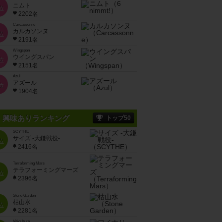
ニムト
位
2202名
Carcassonne
カルカソンヌ
位
2191名
Wingspan
ウイングスパン
位
2151名
Azul
アズール
位
1904名
興味ありランキング
トップ50
SCYTHE
サイズ -大鎌戦役-
位
2416名
Terraforming Mars
テラフォーミングマーズ
位
2396名
Stone Garden
枯山水
位
2281名
Viticulture