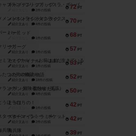
キャプテン・フリップ：イスラ・ボンバ
72
PT
紹介文なし
2件の投稿
メメントオンラインタクティクス
70
PT
紹介文あり
4件の投稿
パーミッド
68
PT
紹介文なし
1件の投稿
クリーグ
57
PT
紹介文あり
1件の投稿
セミファイナル ～お前はまだ生きている～
53
PT
紹介文あり
1件の投稿
ふたつの街の物語
52
PT
紹介文あり
18件の投稿
クランク! ：冒険者たち（拡張）
50
PT
紹介文あり
4件の投稿
とうほうの！
42
PT
紹介文なし
1件の投稿
スターマイン・ラミー ポケット
42
PT
紹介文あり
2件の投稿
海兵隊
39
PT
紹介文あり
1件の投稿