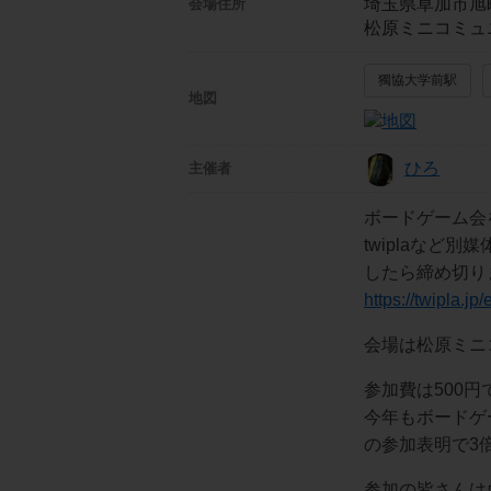
埼玉県草加市旭
会場住所
松原ミニコミュ
獨協大学前駅
地図
ひろ
主催者
ボードゲーム会
twiplaなど
したら締め切り
https://twipla.j
会場は松原ミニ
参加費は500円
今年もボードゲ
の参加表明で3
参加の皆さんは