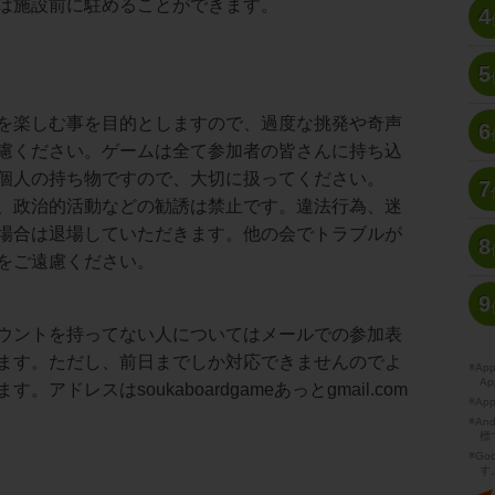
は施設前に駐めることができます。
4
5
を楽しむ事を目的としますので、過度な挑発や奇声
6
慮ください。ゲームは全て参加者の皆さんに持ち込
個人の持ち物ですので、大切に扱ってください。
7
、政治的活動などの勧誘は禁止です。違法行為、迷
場合は退場していただきます。他の会でトラブルが
8
をご遠慮ください。
9
ウントを持ってない人についてはメールでの参加表
ます。ただし、前日までしか対応できませんのでよ
※A
Ap
。アドレスはsoukaboardgameあっとgmail.com
※Ap
※A
標
※Go
す