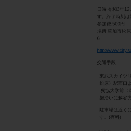
日時:令和3年1
す。終了時刻は
参加費:500円
場所:草加市松原
6
http://www.city.
交通手段
東武スカイツ
松原〉駅西口よ
獨協大学前〈
架沿いに越谷
駐車場は近く
す。(有料)