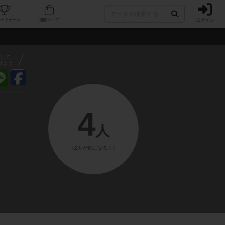
ログイン
フェ/店舗
人気ボードゲーム
通販ストア
アして
げよう
4
人
（2人が気になる！）