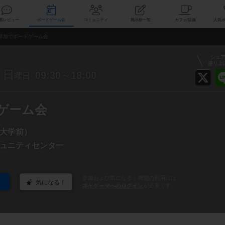
索
新着レビュー
ボードゲーム会
コミュニティ
掲示板一覧
カ
草加でボードゲーム会
シェ
盛り上
日
09:30～18:00
曜日
ドゲーム会
大学前）
ュニティセンター
参加および気になる！機能の利用には
気になる！
ボドゲーマへのログイン
が必要です。