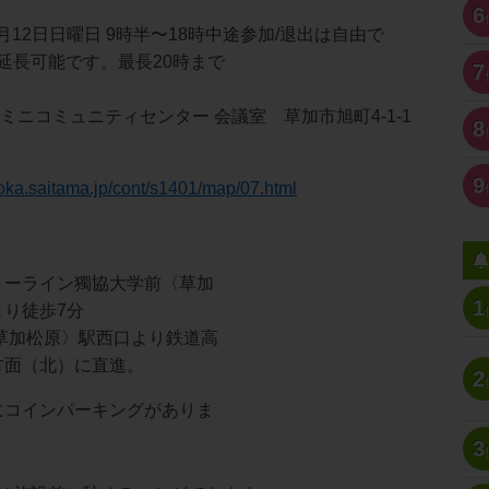
6
2月12日日曜日 9時半〜18時中途参加/退出は自由で
延長可能です。最長20時まで
7
ミニコミュニティセンター 会議室 草加市旭町4-1-1
8
9
soka.saitama.jp/cont/s1401/map/07.html
リーライン獨協大学前〈草加
1
り徒歩7分
草加松原〉駅西口より鉄道高
方面（北）に直進。
2
にコインパーキングがありま
3