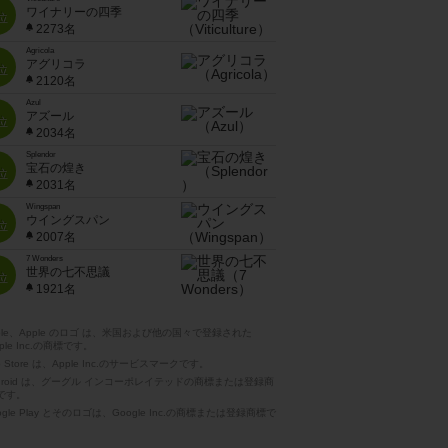
ワイナリーの四季
位
2273名
Agricola
アグリコラ
位
2120名
Azul
アズール
位
2034名
Splendor
宝石の煌き
位
2031名
Wingspan
ウイングスパン
位
2007名
7 Wonders
世界の七不思議
位
1921名
pple、Apple のロゴ は、米国および他の国々で登録された
ple Inc.の商標です。
p Store は、Apple Inc.のサービスマークです。
ndroid は、グーグル インコーポレイテッドの商標または登録商
です。
ogle Play とそのロゴは、Google Inc.の商標または登録商標で
。