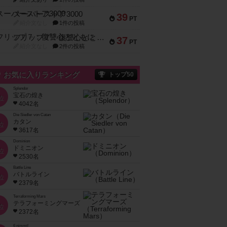
スーパーストア3000
39
PT
紹介文なし
1件の投稿
フリップ７：復讐心とともに
37
PT
紹介文なし
2件の投稿
お気に入りランキング
トップ50
Splendor
宝石の煌き
位
4042名
Die Siedler von Catan
カタン
位
3617名
Dominion
ドミニオン
位
2530名
Battle Line
バトルライン
位
2379名
Terraforming Mars
テラフォーミングマーズ
位
2372名
6 nimmt!