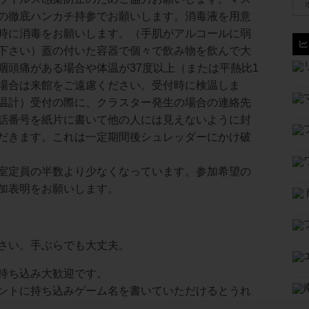
の徹底ハンカチ持参でお願いします。消毒液を用意
時に消毒をお願いします。（手肌がアルコールに弱
下さい）蓋の付いた容器で個々で飲み物を飲んで大
咽頭痛がある場合や体温が37度以上（または平熱比1
場合は来館をご遠慮ください。受付時に検温しま
温計）受付の際に、クラスター発生の場合の連絡先
話番号を紙片に書いて他の人には見えないように封
だきます。これは一定期間後シュレッダーにかけ破
室定員の半数より少なくなっています。参加希望の
加表明をお願いします。
さい。手ぶらでも大丈夫。
持ち込み大歓迎です。
ントに持ち込みゲーム名を書いていただけるとうれ