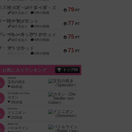
モズビ－ズ・レイダ－ズ
79
PT
紹介文あり
1件の投稿
リー対グラント
77
PT
紹介文あり
1件の投稿
ブレーキング・アウェイ
75
PT
紹介文あり
4件の投稿
ザ・フラッド
71
PT
紹介文なし
1件の投稿
お気に入りランキング
トップ50
Splendor
宝石の煌き
位
4040名
Die Siedler von Catan
カタン
位
3616名
Dominion
ドミニオン
位
2528名
Battle Line
バトルライン
位