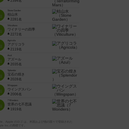
2394名
Stone Garden
枯山水
位
2281名
Viticulture
ワイナリーの四季
位
2272名
Agricola
アグリコラ
位
2119名
Azul
アズール
位
2035名
Splendor
宝石の煌き
位
2028名
Wingspan
ウイングスパン
位
2006名
7 Wonders
世界の七不思議
位
1919名
pple、Apple のロゴ は、米国および他の国々で登録された
ple Inc.の商標です。