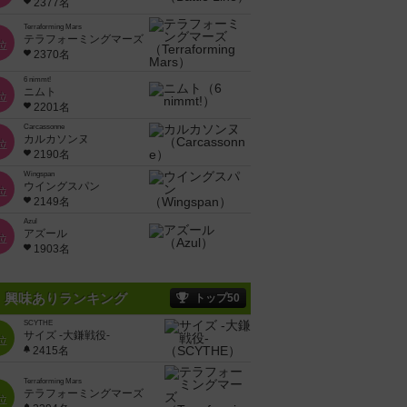
2377名
Terraforming Mars
テラフォーミングマーズ
位
2370名
6 nimmt!
ニムト
位
2201名
Carcassonne
カルカソンヌ
位
2190名
Wingspan
ウイングスパン
位
2149名
Azul
アズール
位
1903名
興味ありランキング
トップ50
SCYTHE
サイズ -大鎌戦役-
位
2415名
Terraforming Mars
テラフォーミングマーズ
位