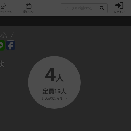
ログイン
フェ/店舗
人気ボードゲーム
通販ストア
アして
げよう
歓
4
人
定員15人
（1人が気になる！）