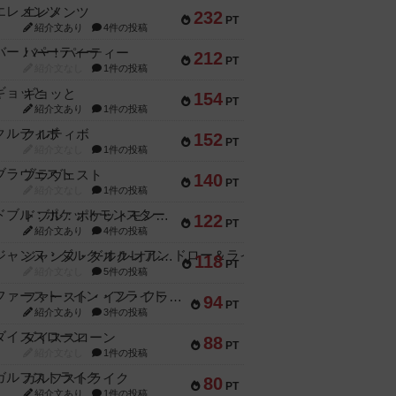
エレメンツ
232
PT
紹介文あり
4件の投稿
バー！パーティー
212
PT
紹介文なし
1件の投稿
ギョッと
154
PT
紹介文あり
1件の投稿
クルティボ
152
PT
紹介文なし
1件の投稿
ブラヴェスト
140
PT
紹介文なし
1件の投稿
ドブル：ポケットモンスター
122
PT
紹介文あり
4件の投稿
ジャンヌ・ダルク-オルレアン ドロー＆ライト
118
PT
紹介文なし
5件の投稿
ファースト・イン・フライト
94
PT
紹介文あり
3件の投稿
ダイススローン
88
PT
紹介文なし
1件の投稿
ガルフストライク
80
PT
紹介文あり
1件の投稿