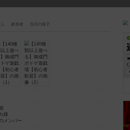
ーム
参加者
当日の
様子
能
れ様
のメンバー