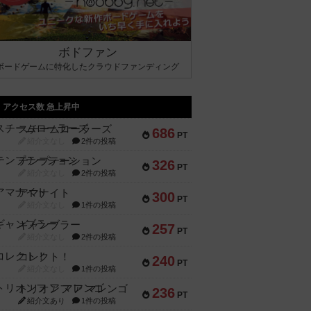
ボドファン
ボードゲームに特化したクラウドファンディング
アクセス数 急上昇中
スチームローラーズ
686
PT
紹介文なし
2件の投稿
テンプテーション
326
PT
紹介文なし
2件の投稿
アマナイト
300
PT
紹介文なし
1件の投稿
ギャンブラー
257
PT
紹介文なし
2件の投稿
コレクト！
240
PT
紹介文なし
1件の投稿
トリオンフ ア マレンゴ
236
PT
紹介文あり
1件の投稿