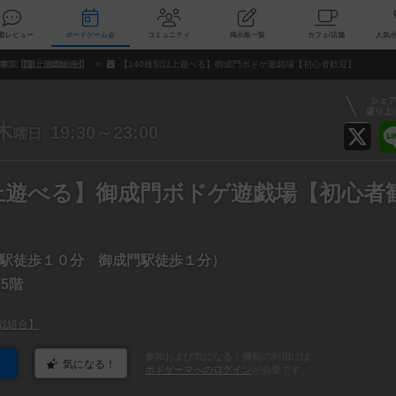
索
新着レビュー
ボードゲーム会
コミュニティ
掲示板一覧
カ
東京【盤上遊戯組合】
【140種類以上遊べる】御成門ボドゲ遊戯場【初心者歓迎】
シェ
盛り上
木
19:30～23:00
曜日
以上遊べる】御成門ボドゲ遊戯場【初心者
駅徒歩１０分 御成門駅徒歩１分）
 5階
戯組合】
参加および気になる！機能の利用には
気になる！
ボドゲーマへのログイン
が必要です。