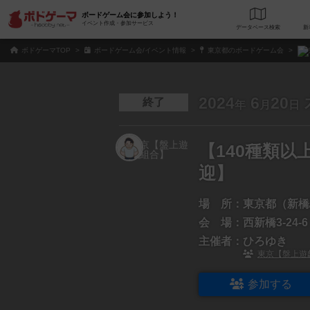
ボードゲーム会に参加しよう！
イベント作成・参加サービス
データベース
検
ボドゲーマTOP
ボードゲーム会/イベント情報
東京都のボードゲーム会
2024
6
20
終了
年
月
日
【140種類
迎】
場 所：
東京都（新橋
会 場：
西新橋3-24-6
主催者：
ひろゆき
東京【盤上遊
参加する