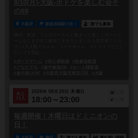
8/10(月)-大阪-ボドゲを楽しむ会そ
の69
大阪府
阪急淡路駅の近く
誰でも参加
身内、友達、フォロワーさんと集まって楽しくボードゲ
ームをします🎲ご参加できる方いましたら是非来てくだ
さい♪大人数でスカル、コードネーム、ストライクなどし
たいです🥰あ...
#ボードゲーム
#初心者歓迎
#初参加歓迎
#どなたでも
#途中参加OK
#お一人様歓迎
#途中抜けOK
#大阪府大阪市東淀川区
#大阪
2026
08
20
木
年
月
日
曜日
1
あと
18:00～23:00
11人
0
毎週開催！木曜日はドミニオンの
日！
大阪府
梅田
誰でも参加
連れ添い登録