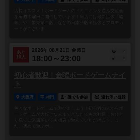
店長オススメ！ボードゲームのドミニオンを遊ぶ交流会
を毎週木曜日に開催しています！当店には最新拡張「略
奪」や「繁栄第二版」などの日本語版全拡張とプロモカ
ードがございま...
2026
08
21
金
年
月
日
曜日
2
あと
18:00～23:00
10人
0
初心者歓迎！金曜ボードゲームナイ
ト
大阪府
梅田
誰でも参加
連れ添い登録
色々なボードゲームで遊びましょう！初心者の人からボ
ードゲームが大好きな人までどなたでも大歓迎！おひと
り様でご来店頂いても相席で遊んでいただけます。ま
た、初めて遊ぶボ...