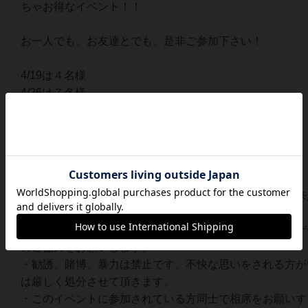
ちゃお得なイベント！！
お一人でも、お友達とでも、是非ご参加下さい！
4/19は４名様
4/26は７名様
5/10は４名様
5/17は３名様
参加頂きました！
〇お願い
・スムーズに晩ごはんを提供する＆お席の確保のため、来
方は予めご予約頂けると助かります。
・オーダーなどで店主の手が空いてない際はインストやゲ
のご協力をお願いします。
・勧誘、賭博、暴力は禁止です。不快な思いをされる方が
は厳しく処分させて頂きます。
・このイベントに参加されている方同士で相席をお願いす