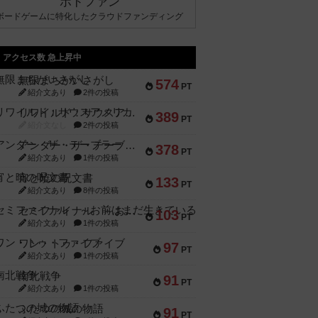
ボドファン
ボードゲームに特化したクラウドファンディング
アクセス数 急上昇中
無限まちがいさがし
574
PT
紹介文あり
2件の投稿
リワイルド：サウスアメリカ
389
PT
紹介文なし
2件の投稿
アンダー・ザ・テーブラー
378
PT
紹介文あり
1件の投稿
宵と暁の呪文書
133
PT
紹介文あり
8件の投稿
セミファイナル ～お前はまだ生きている～
103
PT
紹介文あり
1件の投稿
ワン・トゥ・ファイブ
97
PT
紹介文あり
1件の投稿
南北戦争
91
PT
紹介文あり
1件の投稿
ふたつの城の物語
91
PT