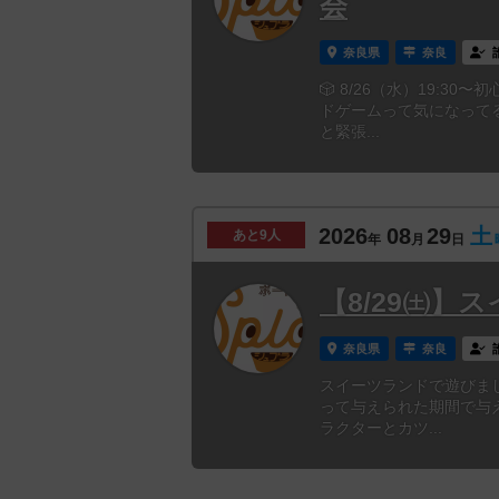
会
奈良県
奈良
🎲 8/26（水）19:
ドゲームって気になって
と緊張...
2026
08
29
土
あと
9人
年
月
日
【8/29㈯】
奈良県
奈良
スイーツランドで遊びま
って与えられた期間で与
ラクターとカツ...