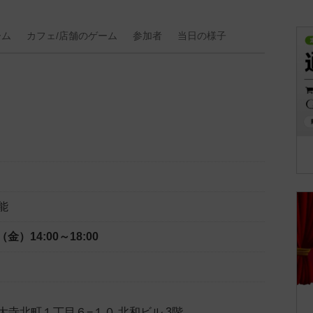
ーム
カフェ/
店舗の
ゲーム
参加者
当日の
様子
能
日（金）
14:00～18:00
大寺北町１丁目６−１０ 北和ビル 3階