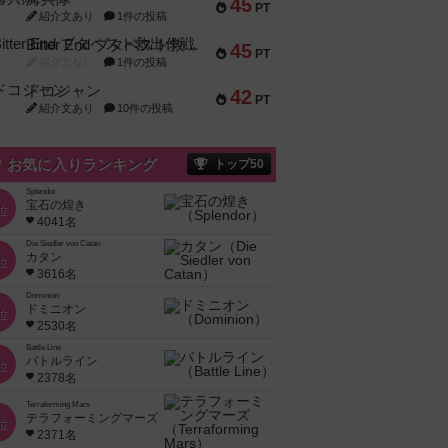
45
PT
紹介文あり
1件の投稿
Bitter End ブタペスト救出作戦
45
PT
紹介文なし
1件の投稿
ドコジャン
42
PT
紹介文あり
10件の投稿
お気に入りランキング
トップ50
Splendor
宝石の煌き
位
4041名
Die Siedler von Catan
カタン
位
3616名
Dominion
ドミニオン
位
2530名
Battle Line
バトルライン
位
2378名
Terraforming Mars
テラフォーミングマーズ
位
2371名