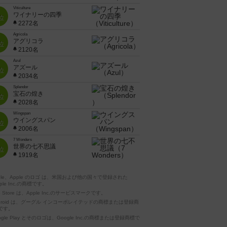
Viticulture
ワイナリーの四季
位
2272名
Agricola
アグリコラ
位
2120名
Azul
アズール
位
2034名
Splendor
宝石の煌き
位
2028名
Wingspan
ウイングスパン
位
2006名
7 Wonders
世界の七不思議
位
1919名
pple、Apple のロゴ は、米国および他の国々で登録された
ple Inc.の商標です。
p Store は、Apple Inc.のサービスマークです。
ndroid は、グーグル インコーポレイテッドの商標または登録商
です。
ogle Play とそのロゴは、Google Inc.の商標または登録商標で
。