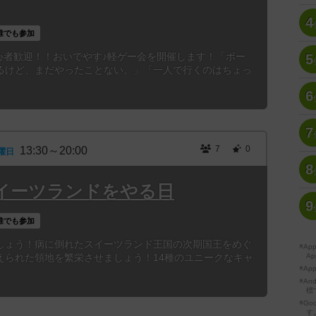
4
誰でも参加
30〜初心者歓迎！！おいでやす♪軽ゲー会を開催します！「ボー
5
るけど、まだやったことない。」「一人で行くのはちょっ
6
7
7
0
13:30～20:00
曜日
8
スイーツランドをやる日
9
誰でも参加
しょう！病に倒れたスイーツランド王国の次期国王をめぐ
※A
えられた領地を繁栄させましょう！14種のユニークなキャ
Ap
※Ap
※A
標
※Go
す