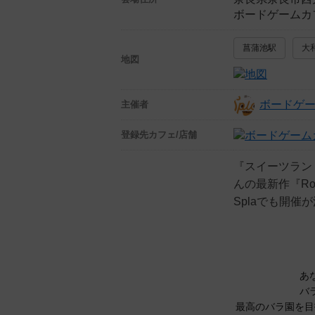
ボードゲームカフ
菖蒲池駅
大
地図
ボードゲー
主催者
登録先
カフェ/店舗
『スイーツラン
んの最新作『Ro
Splaでも開
あ
バ
最高のバラ園を目