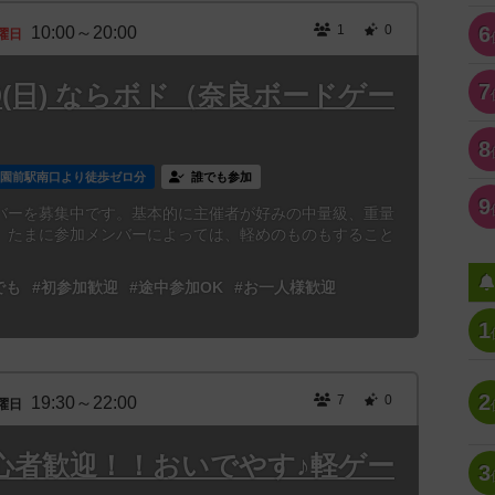
1
0
6
10:00～20:00
曜日
7
/9(日) ならボド（奈良ボードゲー
8
学園前駅南口より徒歩ゼロ分
誰でも参加
9
バーを募集中です。基本的に主催者が好みの中量級、重量
。たまに参加メンバーによっては、軽めのものもすること
でも
#初参加歓迎
#途中参加OK
#お一人様歓迎
1
2
7
0
19:30～22:00
曜日
初心者歓迎！！おいでやす♪軽ゲー
3