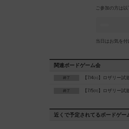
ご参加の方は以
当日はお気を付
関連ボードゲーム会
【7/4㈯】ロザリー試
終了
【7/5㈰】ロザリー試
終了
近くで予定されてるボードゲー