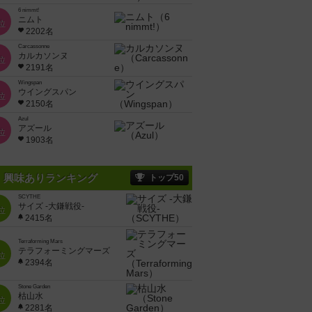
6 nimmt!
ニムト
位
2202名
Carcassonne
カルカソンヌ
位
2191名
Wingspan
ウイングスパン
位
2150名
Azul
アズール
位
1903名
興味ありランキング
トップ50
SCYTHE
サイズ -大鎌戦役-
位
2415名
Terraforming Mars
テラフォーミングマーズ
位
2394名
Stone Garden
枯山水
位
2281名