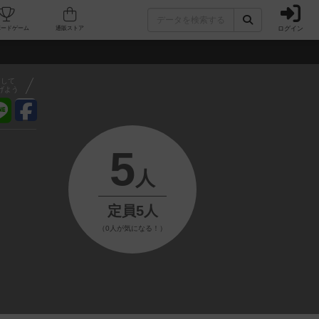
ログイン
フェ/店舗
人気ボードゲーム
通販ストア
アして
げよう
5
人
定員5人
（0人が気になる！）