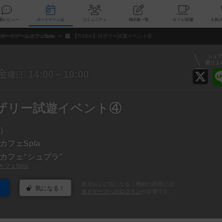
索
新着レビュー
ボードゲーム会
コミュニティ
掲示板一覧
カ
ボードゲームカフェSpla
【7/10㈮】ロザリー試遊イベント④
シェ
盛り上
金
14:00～18:00
曜日
ロザリー試遊イベント④
）
フェSpla
カフェ“シュプラ”
フェSpla
参加および気になる！機能の利用には
気になる！
ボドゲーマへのログイン
が必要です。