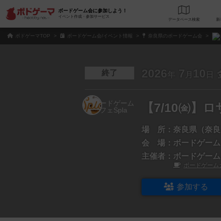
ボードゲーム会に参加しよう！
イベント作成・参加サービス
データベース
検
ボドゲーマTOP
ボードゲーム会/イベント情報
奈良県のボードゲーム会
2026
7
10
終了
年
月
日
【7/10㈮】
場 所：
奈良県（奈良
会 場：
ボードゲームカ
主催者：
ボードゲーム
ボードゲームカ
参加する