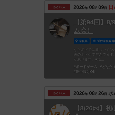
2026
08
09
日
あと
19人
年
月
日
【第94回】8
ム会）
奈良県
近鉄奈良線 
ならボドでは新しいメン
級のボドゲで遊んでます
があります。■場...
#ボードゲーム
#どなた
#途中抜けOK
2026
08
26
水
あと
14人
年
月
日
【8/26㈬】