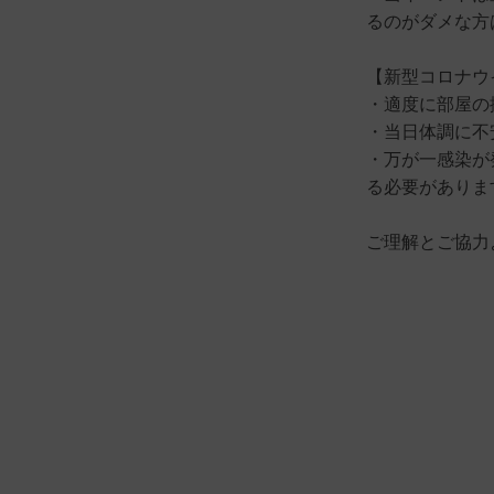
るのがダメな方
【新型コロナウ
・適度に部屋の
・当日体調に不
・万が一感染が
る必要がありま
ご理解とご協力