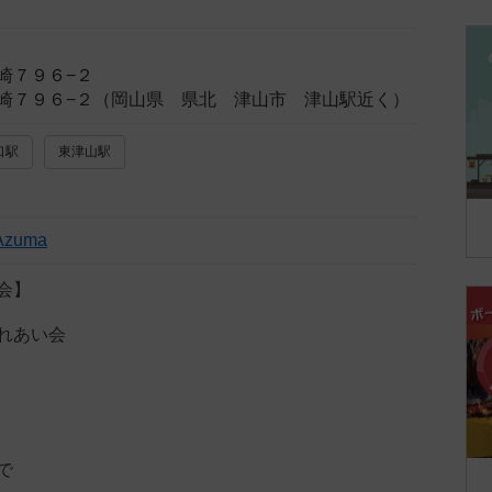
崎７９６−２
崎７９６−２（岡山県 県北 津山市 津山駅近く）
口駅
東津山駅
Azuma
会】
れあい会
で