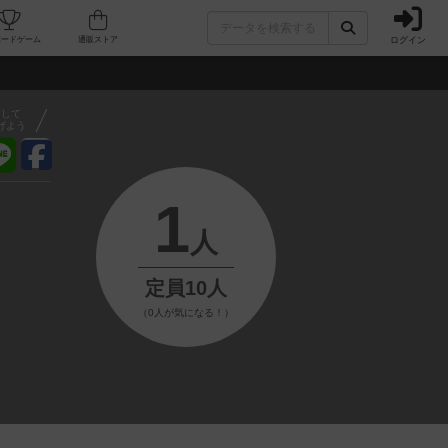
ログイン
フェ/店舗
人気ボードゲーム
通販ストア
アして
げよう
1
人
定員10人
（0人が気になる！）