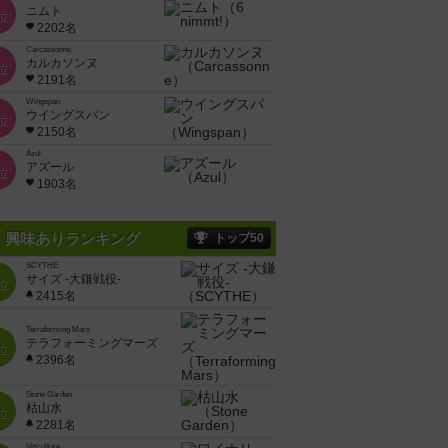
ニムト
位
2202名
Carcassonne
カルカソンヌ
位
2191名
Wingspan
ウイングスパン
位
2150名
Azul
アズール
位
1903名
興味ありランキング
トップ50
SCYTHE
サイズ -大鎌戦役-
位
2415名
Terraforming Mars
テラフォーミングマーズ
位
2396名
Stone Garden
枯山水
位
2281名
Viticulture