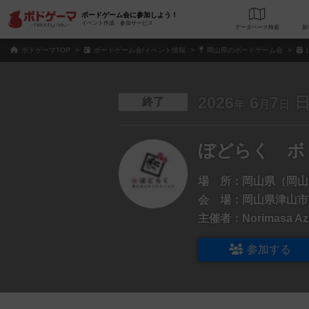
ボードゲーム会に参加しよう！
イベント作成・参加サービス
データベース
検
ボドゲーマTOP
ボードゲーム会/イベント情報
岡山県のボードゲーム会
2026
6
7
終了
年
月
日
ぼどらく ボ
場 所：
岡山県（岡山
会 場：
岡山県津山市
主催者：
Norimasa A
参加する