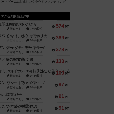
ボードゲームに特化したクラウドファンディング
アクセス数 急上昇中
無限まちがいさがし
574
PT
紹介文あり
2件の投稿
リワイルド：サウスアメリカ
389
PT
紹介文なし
2件の投稿
アンダー・ザ・テーブラー
378
PT
紹介文あり
1件の投稿
宵と暁の呪文書
133
PT
紹介文あり
8件の投稿
セミファイナル ～お前はまだ生きている～
103
PT
紹介文あり
1件の投稿
ワン・トゥ・ファイブ
97
PT
紹介文あり
1件の投稿
南北戦争
91
PT
紹介文あり
1件の投稿
ふたつの城の物語
91
PT
紹介文あり
6件の投稿