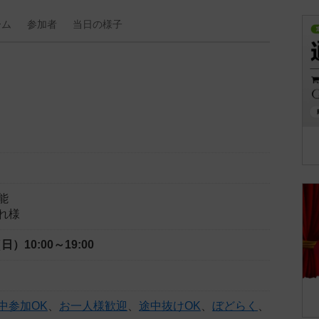
ーム
参加者
当日の
様子
能
れ様
（日）
10:00～19:00
中参加OK
、
お一人様歓迎
、
途中抜けOK
、
ぼどらく
、