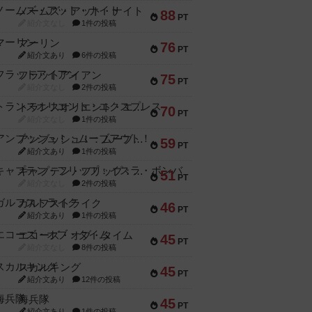
ノームズ・アット・ナイト
88
PT
紹介文なし
1件の投稿
マーリン
76
PT
紹介文あり
6件の投稿
フラットアイアン
75
PT
紹介文なし
2件の投稿
トランスオリエント・エクスプレス
70
PT
紹介文なし
1件の投稿
アンブッシュ！：ムーブアウト！
59
PT
紹介文あり
1件の投稿
キャプテン・フリップ：イスラ・ボンバ
51
PT
紹介文なし
2件の投稿
ガルフストライク
46
PT
紹介文あり
1件の投稿
エコーズ・オブ・タイム
45
PT
紹介文なし
8件の投稿
スカルキング
45
PT
紹介文あり
12件の投稿
海兵隊
45
PT
紹介文あり
1件の投稿