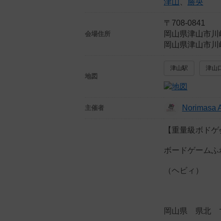
津山
、
勝央
〒708-0841
岡山県津山市川
会場住所
岡山県津山市川
津山駅
津山
地図
Norimasa 
主催者
【重量級ボドゲ
ボードゲームふ
（ヘビィ）
岡山県 県北 