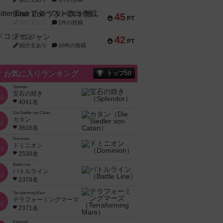
Bitter End ブタペスト救出作戦
45
PT
紹介文なし
1件の投稿
ドコジャン
42
PT
紹介文あり
10件の投稿
お気に入りランキング
トップ50
Splendor
宝石の煌き
位
4041名
Die Siedler von Catan
カタン
位
3616名
Dominion
ドミニオン
位
2530名
Battle Line
バトルライン
位
2379名
Terraforming Mars
テラフォーミングマーズ
位
2371名
6 nimmt!