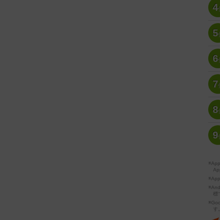
4
5
6
7
8
9
※A
Ap
※Ap
※A
標
※Go
す