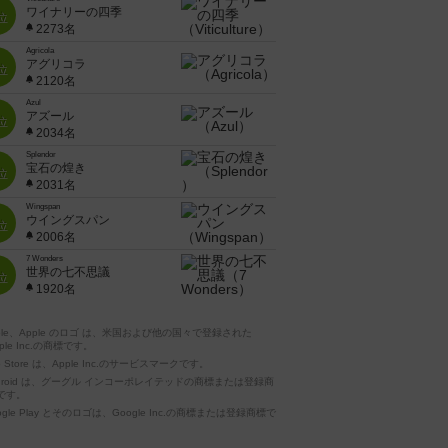
ワイナリーの四季
位
2273名
Agricola
アグリコラ
位
2120名
Azul
アズール
位
2034名
Splendor
宝石の煌き
位
2031名
Wingspan
ウイングスパン
位
2006名
7 Wonders
世界の七不思議
位
1920名
pple、Apple のロゴ は、米国および他の国々で登録された
ple Inc.の商標です。
p Store は、Apple Inc.のサービスマークです。
ndroid は、グーグル インコーポレイテッドの商標または登録商
です。
ogle Play とそのロゴは、Google Inc.の商標または登録商標で
。