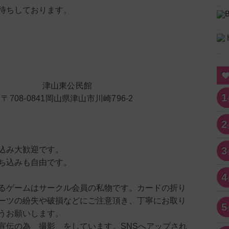
待ちしております。
津山東公民館
1
〒708-0841岡山県津山市川崎796-2
2
込み大歓迎です。
3
ち込みも自由です。
4
るゲームはサークル会員の私物です。カードの折り
ーツの紛失や破損などにご注意頂き、丁寧にお取り
5
うお願いします。
宣伝の為 撮影 をしています。SNSへアップされ