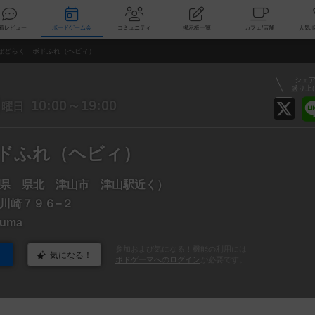
索
新着レビュー
ボードゲーム会
コミュニティ
掲示板一覧
カ
ぼどらく ボドふれ（ヘビィ）
シェ
盛り上
日
10:00～19:00
曜日
ドふれ（ヘビィ）
県 県北 津山市 津山駅近く）
川崎７９６−２
zuma
参加および気になる！機能の利用には
気になる！
ボドゲーマへのログイン
が必要です。