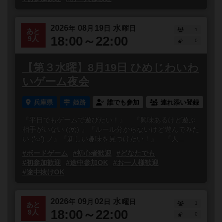
2026
08
19
水
年
月
日
曜日
1
あと
18:00～22:00
9人
0
【第３水曜】8月19日 ひめじわいわ
いゲーム夜会
兵庫県
姫路
誰でも参加
連れ添い登録
『平日でもゲームで遊びたい！』 『興味あるけど遊ぶ
相手がいない (;∀;) 』『ルール分からないけど遊んでみた
い ('ω') ノ』『新しい趣味を見つけたい！』 『人...
#ボードゲーム
#初心者歓迎
#どなたでも
#初参加歓迎
#途中参加OK
#お一人様歓迎
#途中抜けOK
2026
09
02
水
年
月
日
曜日
1
あと
18:00～22:00
9人
0