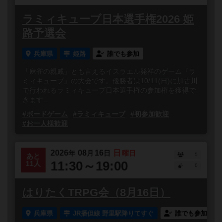
ラミィキューブ日本選手権2026 姫
路予選会
兵庫県
姫路
誰でも参加
「麻雀の親戚」とも言えるイスラエル発祥のゲーム『ラ
ミィキューブ』の大会です。優勝者は10/11(日)に加古川
で行われるラミィキューブ日本選手権の参加権を獲得で
きます...
#ボードゲーム
#ラミィキューブ
#初参加歓迎
#お一人様歓迎
2026
08
16
日
年
月
日
曜日
5
あと
11:30～19:00
11人
0
はりたくTRPG会（8月16日）
兵庫県
JR播但線 野里駅降りてすぐ
誰でも参加