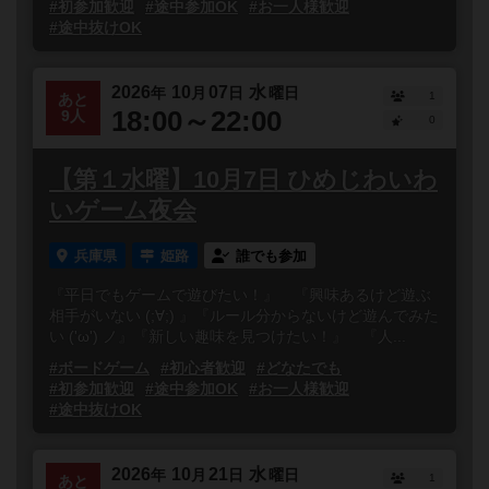
#初参加歓迎
#途中参加OK
#お一人様歓迎
#途中抜けOK
2026
10
07
水
年
月
日
曜日
1
あと
18:00～22:00
9人
0
【第１水曜】10月7日 ひめじわいわ
いゲーム夜会
兵庫県
姫路
誰でも参加
『平日でもゲームで遊びたい！』 『興味あるけど遊ぶ
相手がいない (;∀;) 』『ルール分からないけど遊んでみた
い ('ω') ノ』『新しい趣味を見つけたい！』 『人...
#ボードゲーム
#初心者歓迎
#どなたでも
#初参加歓迎
#途中参加OK
#お一人様歓迎
#途中抜けOK
2026
10
21
水
年
月
日
曜日
1
あと