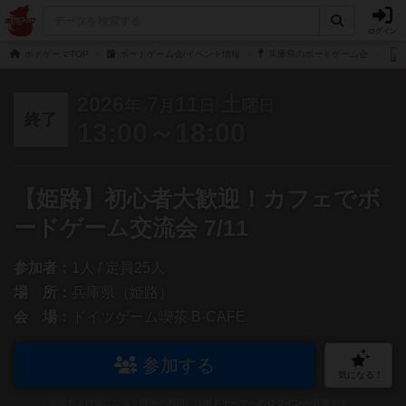
ログイン
ボドゲーマTOP
ボードゲーム会/イベント情報
兵庫県のボードゲーム会
2026
7
11
土
年
月
日
曜日
終了
13:00～18:00
【姫路】初心者大歓迎！カフェでボ
ードゲーム交流会 7/11
参加者：
1人 / 定員25人
場 所：
兵庫県（姫路）
会 場：
ドイツゲーム喫茶 B-CAFE
参加する
気になる！
参加および気になる！機能の利用には
ボドゲーマへのログイン
が必要です。