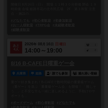
開催日 8月16日（日） 開場 １１時３０分前後 閉会 １９
時前後 会場 姫路市花の北市民広場 2F 第３和室 注意
点 ・施設の...
#どなたでも
#初心者歓迎
#初参加歓迎
#お一人様歓迎
#TRPG会
#未経験者歓迎
#経験者歓迎
2026
08
16
日
年
月
日
曜日
1
あと
14:00～19:00
4人
0
8/16 B-CAFE日曜重ゲー会
兵庫県
姫路
誰でも参加
連れ添い登録
重ゲー好き集まれ！B-CAFEで数時間級の重量級ゲーム
（重ゲー）を遊ぶ「重量級ゲーム会」を開催！ 「難しそ
う…」と不安な方も一緒に楽しめるように、手助けやサ
ポートも...
#ボードゲーム
#初心者歓迎
#どなたでも
#初参加歓迎
#お一人様歓迎