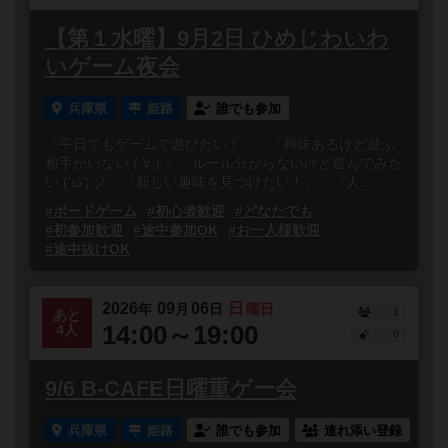
【第１水曜】9月2日 ひめじわいわ
いゲーム夜会
兵庫県
姫路
誰でも参加
『平日でもゲームで遊びたい！』 『興味あるけど遊ぶ
相手がいない (;∀;) 』『ルール分からないけど遊んでみた
い ('ω') ノ』『新しい趣味を見つけたい！』 『人...
#ボードゲーム
#初心者歓迎
#どなたでも
#初参加歓迎
#途中参加OK
#お一人様歓迎
#途中抜けOK
2026
09
06
日
年
月
日
曜日
1
あと
14:00～19:00
4人
0
9/6 B-CAFE日曜重ゲー会
兵庫県
姫路
誰でも参加
連れ添い登録