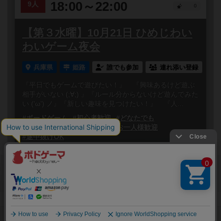
18:00～22:00
9人
0
【第３水曜】10月21日 ひめじわい
わいゲーム夜会
兵庫県
姫路
誰でも参加
連れ添い登録
『平日でもゲームで遊びたい！』 『興味あるけど遊ぶ
相手がいない (;∀;) 』『ルール分からないけど遊んでみた
い ('ω') ノ』『新しい趣味を見つけたい！』 『人...
#ボードゲーム
#初心者歓迎
#どなたでも
#初参加歓迎
#途中参加OK
#お一人様歓迎
#途中抜けOK
閉じる
Copyright (c)
ボードゲームのプレイ履歴を記録し
【ボドゲーマ】ボードゲームの総合情報サイト
て、
All rights reserved.
自分のデータを管理しませんか？
約75,000人
がボドゲーマを利用中！