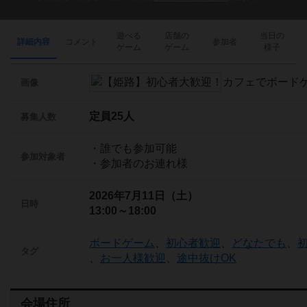
遊べる
店舗の
当日の
詳細内容
コメント
参加者
ゲーム
ゲーム
様子
画像
定員25人
募集人数
・誰でも参加可能
参加対象者
・参加者のお連れ様
2026年7月11日（土）
日時
13:00～18:00
ボードゲーム
、
初心者歓迎
、
どなたでも
、
タグ
、
お一人様歓迎
、
途中抜けOK
会場住所