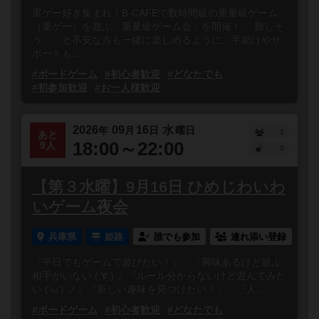
重ゲー好き集まれ！B-CAFEで数時間級の重量級ゲーム
（重ゲー）を遊ぶ「重量級ゲーム会」を開催！ 「難しそ
う…」と不安な方も一緒に楽しめるように、手助けやサ
ポートも...
#ボードゲーム
#初心者歓迎
#どなたでも
#初参加歓迎
#お一人様歓迎
2026
09
16
水
年
月
日
曜日
1
あと
18:00～22:00
9人
0
【第３水曜】9月16日 ひめじわいわ
いゲーム夜会
兵庫県
姫路
誰でも参加
連れ添い登録
『平日でもゲームで遊びたい！』 『興味あるけど遊ぶ
相手がいない (;∀;) 』『ルール分からないけど遊んでみた
い ('ω') ノ』『新しい趣味を見つけたい！』 『人...
#ボードゲーム
#初心者歓迎
#どなたでも