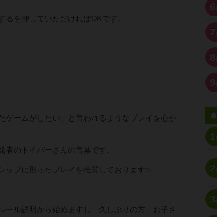
6
するを押していただければOKです。
7
8
9
たゲームがしたい」と言われるようなプレイを心が
1
発者のトイバーさんの言葉です。
2
シップに則ったプレイを推奨しております✨
3
ルール説明から始めますし、久しぶりの方、お子さ