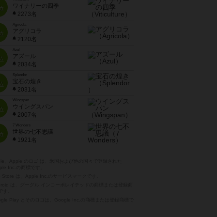
ワイナリーの四季
位
2273名
Agricola
アグリコラ
位
2120名
Azul
アズール
位
2034名
Splendor
宝石の煌き
位
2031名
Wingspan
ウイングスパン
位
2007名
7 Wonders
世界の七不思議
位
1921名
pple、Apple のロゴ は、米国および他の国々で登録された
ple Inc.の商標です。
p Store は、Apple Inc.のサービスマークです。
ndroid は、グーグル インコーポレイテッドの商標または登録商
です。
ogle Play とそのロゴは、Google Inc.の商標または登録商標で
。