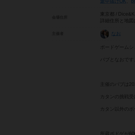
途中抜けOK
、
b
東京都 / Dice&Ke
会場住所
詳細住所と地図
なお
主催者
ボードゲームシェ
バブとなおです
主催のバブは2
カタンの挑戦受
カタン以外のボ
所蔵ボドゲが60