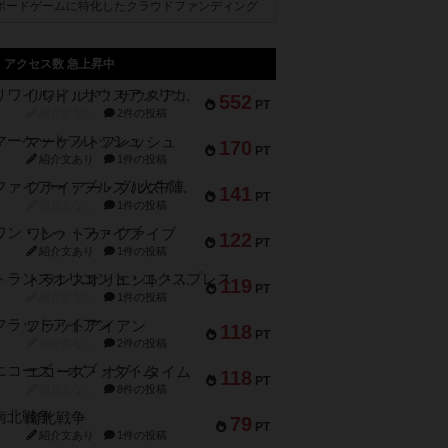
ボードゲームに特化したクラウドファンディング
アクセス数 急上昇中
リワイルド：サウスアメリカ
552
PT
紹介文なし
2件の投稿
マーケットフレッシュ
170
PT
紹介文あり
1件の投稿
ファイアー・ブルズ / 火牛陣
141
PT
紹介文なし
1件の投稿
ワン・トゥ・ファイブ
122
PT
紹介文あり
1件の投稿
トランスオリエント・エクスプレス
119
PT
紹介文なし
1件の投稿
フラットアイアン
118
PT
紹介文なし
2件の投稿
エコーズ・オブ・タイム
118
PT
紹介文なし
8件の投稿
南北戦争
79
PT
紹介文あり
1件の投稿