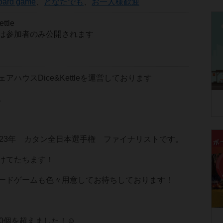
oard game
、
どなたでも
、
お一人様歓迎
ttle
は参加者のみ公開されます
アハウスDice&Kettleを運営しております
。
023年 カタン全日本選手権 ファイナリストです。
けてたちます！
ードゲームも色々用意してお待ちしております！
0個を超えました！☺️