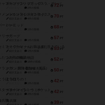
キャプテン・フリップ：イスラ・ボンバ
72
PT
紹介文なし
2件の投稿
メメントオンラインタクティクス
70
PT
紹介文あり
4件の投稿
パーミッド
68
PT
紹介文なし
1件の投稿
クリーグ
57
PT
紹介文あり
1件の投稿
セミファイナル ～お前はまだ生きている～
53
PT
紹介文あり
1件の投稿
ふたつの街の物語
52
PT
紹介文あり
18件の投稿
クランク! ：冒険者たち（拡張）
50
PT
紹介文あり
4件の投稿
とうほうの！
42
PT
紹介文なし
1件の投稿
スターマイン・ラミー ポケット
42
PT
紹介文あり
2件の投稿
海兵隊
39
PT
紹介文あり
1件の投稿