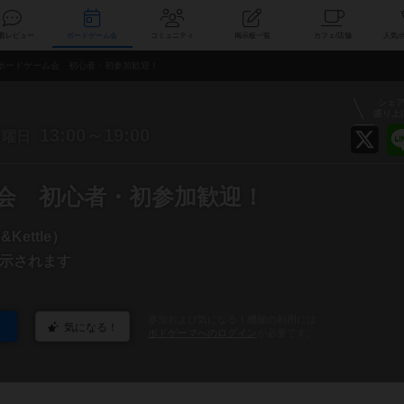
索
新着レビュー
ボードゲーム会
コミュニティ
掲示板一覧
カ
ボードゲーム会 初心者・初参加歓迎！
シェ
盛り上
日
13:00～19:00
曜日
会 初心者・初参加歓迎！
Kettle）
示されます
参加および気になる！機能の利用には
気になる！
ボドゲーマへのログイン
が必要です。