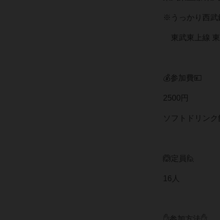
※うっかり西武
東武東上線 東
💰参加費💴
2500円
ソフトドリンク
🙆定員🙋
16人
✋参加方法✋