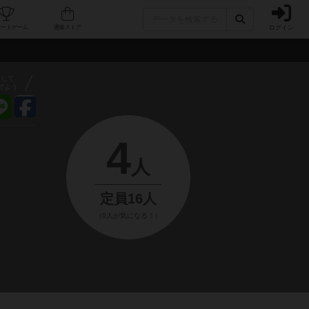
ログイン
フェ/店舗
人気ボードゲーム
通販ストア
アして
げよう
4
人
定員16人
（0人が気になる！）