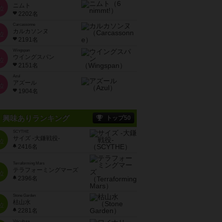
ニムト
位
2202名
Carcassonne
カルカソンヌ
位
2191名
Wingspan
ウイングスパン
位
2151名
Azul
アズール
位
1904名
興味ありランキング
トップ50
SCYTHE
サイズ -大鎌戦役-
位
2416名
Terraforming Mars
テラフォーミングマーズ
位
2396名
Stone Garden
枯山水
位
2281名
Viticulture