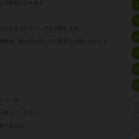
歓迎です👨‍👩‍👦
4
5
っくりまったりプレイを目指します。
6
経験者、初心者に対しての配慮をお願いいたしま
7
8
9
リシー🙇。
※A
Ap
ら教えてください。
※Ap
※A
標
ありません。
※Go
す