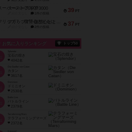
スーパーストア3000
39
PT
紹介文なし
1件の投稿
フリップ７：復讐心とともに
37
PT
紹介文なし
2件の投稿
お気に入りランキング
トップ50
Splendor
宝石の煌き
位
4042名
Die Siedler von Catan
カタン
位
3617名
Dominion
ドミニオン
位
2530名
Battle Line
バトルライン
位
2379名
Terraforming Mars
テラフォーミングマーズ
位
2372名
6 nimmt!