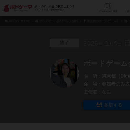
ボードゲーム会に参加しよう！
イベント作成・参加サービス
データベース
検
ボドゲーマTOP
ボードゲーム会/イベント情報
東京都のボードゲーム会
2026
1
4
終了
年
月
日
ボードゲーム
場 所：
東京都（Dice&
会 場：
参加者のみ表
主催者：
なお
参加する