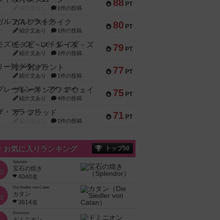
88
PT
紹介文なし
1件の投稿
ガルフストライク
80
PT
紹介文あり
1件の投稿
モズビ－ズ・レイダ－ズ
79
PT
紹介文あり
1件の投稿
リー対グラント
77
PT
紹介文あり
1件の投稿
ブレーキング・アウェイ
75
PT
紹介文あり
4件の投稿
ザ・フラッド
71
PT
紹介文なし
1件の投稿
お気に入りランキング
トップ50
Splendor
宝石の煌き
位
4040名
Die Siedler von Catan
カタン
位
3614名
Dominion
ドミニオン