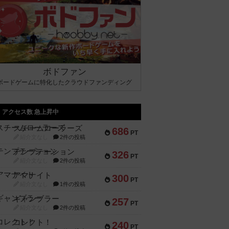
ボドファン
ボードゲームに特化したクラウドファンディング
アクセス数 急上昇中
スチームローラーズ
686
PT
紹介文なし
2件の投稿
テンプテーション
326
PT
紹介文なし
2件の投稿
アマナイト
300
PT
紹介文なし
1件の投稿
ギャンブラー
257
PT
紹介文なし
2件の投稿
コレクト！
240
PT