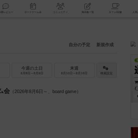
索
新着レビュー
ボードゲーム会
コミュニティ
掲示板一覧
自分の予定
新規作成
今週の土日
来週
8月8日～8月9日
8月10日～8月16日
検索設定
ム会
（2026年8月6日～、board game）