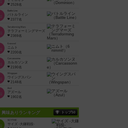
位
2528名
Battle Line
バトルライン
位
2377名
Terraforming Mars
テラフォーミングマーズ
位
2369名
6 nimmt!
ニムト
位
2200名
Carcassonne
カルカソンヌ
位
2190名
Wingspan
ウイングスパン
位
2148名
Azul
アズール
位
1902名
興味ありランキング
トップ50
SCYTHE
サイズ -大鎌戦役-
位