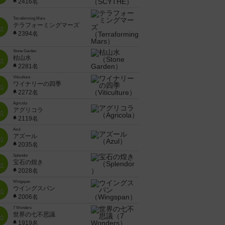
2416名
Terraforming Mars
テラフォーミングマーズ
位
2394名
Stone Garden
枯山水
位
2281名
Viticulture
ワイナリーの四季
位
2272名
Agricola
アグリコラ
位
2119名
Azul
アズール
位
2035名
Splendor
宝石の煌き
位
2028名
Wingspan
ウイングスパン
位
2006名
7 Wonders
世界の七不思議
位
1919名