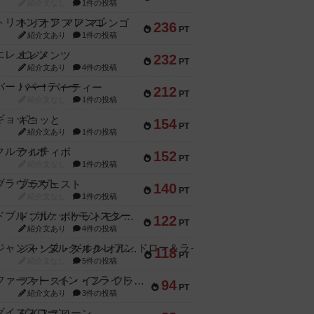
紹介文なし
1件の投稿
トリオンフ ア マレンゴ
236
PT
紹介文あり
1件の投稿
エレメンツ
232
PT
紹介文あり
4件の投稿
バー！パーティー
212
PT
紹介文なし
1件の投稿
ギョッと
154
PT
紹介文あり
1件の投稿
クルティボ
152
PT
紹介文なし
1件の投稿
ブラヴェスト
140
PT
紹介文なし
1件の投稿
ドブル：ポケットモンスター
122
PT
紹介文あり
4件の投稿
ジャンヌ・ダルク-オルレアン ドロー＆ライト
118
PT
紹介文なし
5件の投稿
ファースト・イン・フライト
94
PT
紹介文あり
3件の投稿
ダイススローン