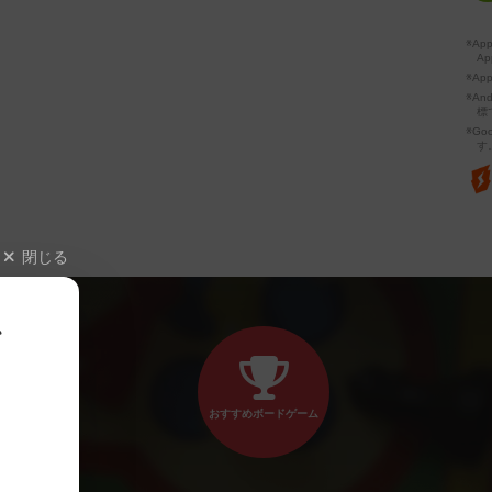
※A
Ap
※Ap
※A
標
※Go
す
閉じる
、
おすすめボードゲーム