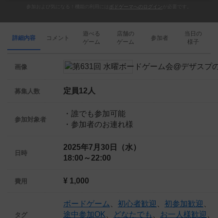
参加および気になる！機能の利用には
ボドゲーマへのログイン
が必要です。
遊べる
店舗の
当日の
詳細内容
コメント
参加者
ゲーム
ゲーム
様子
画像
定員12人
募集人数
・誰でも参加可能
参加対象者
・参加者のお連れ様
2025年7月30日（水）
日時
18:00～22:00
¥ 1,000
費用
ボードゲーム
、
初心者歓迎
、
初参加歓迎
、
途中参加OK
、
どなたでも
、
お一人様歓迎
、
タグ