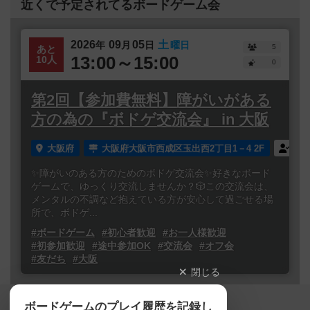
近くで予定されてるボードゲーム会
2026
09
05
土
年
月
日
曜日
5
あと
13:00～15:00
10人
0
第2回【参加費無料】障がいがある
方の為の『ボドゲ交流会』 in 大阪
大阪府
大阪府大阪市西成区玉出西2丁目1－4 2F
誰
✨障がいのある方のためのボドゲ交流会✨好きなボード
ゲームで、ゆっくり交流しませんか？🎲この交流会は、
メンタルの不調など抱えている方が安心して過ごせる場
所で、ボドゲ...
#ボードゲーム
#初心者歓迎
#お一人様歓迎
#初参加歓迎
#途中参加OK
#交流会
#オフ会
#友だち
#大阪
閉じる
Copyright (c)
ボードゲームのプレイ履歴を記録し