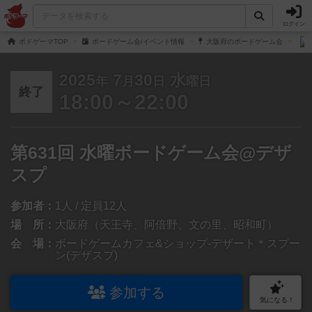
ログイン
ボドゲーマTOP
ボードゲーム会/イベント情報
大阪府のボードゲーム会
2025
7
30
水
年
月
日
曜日
終了
18:00～22:00
第631回 水曜ボードゲーム会@デザ
スプ
参加者：
1人 / 定員12人
場 所：
大阪府（天王寺、阿倍野、文の里、昭和町）
会 場：
ボードゲームカフェ&ショップ-デザート＊スプー
ン(デザスプ)
参加する
気になる！