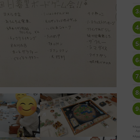
3
4
5
6
7
8
9
※A
Ap
※Ap