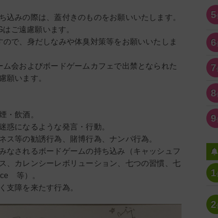
5
ち込みの際は、蓋付きのものをお願いいたします。
CGはご遠慮願います。
6
すので、身だしなみや体臭対策等をお願いいたしま
ーム会およびボードゲームカフェで出禁となられた
7
慮願います。
8
煙・飲酒。
9
迷惑になるような発言・行動。
ネス等の勧誘行為、賭博行為、ナンパ行為。
みなされるボードゲームの持ち込み（キャッシュフ
ス、カレンシーレボリューション、七つの習慣、七
1
ice 等）。
く支障を来たす行為。
2