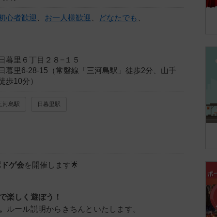
初心者歓迎
、
お一人様歓迎
、
どなたでも
、
日暮里６丁目２８−１５
暮里6-28-15（常磐線「三河島駅」徒歩2分、山手
徒歩10分）
三河島駅
日暮里駅
ボドゲ会
を開催します🌟
で楽しく遊ぼう！
。
ルール説明からきちんといたします。