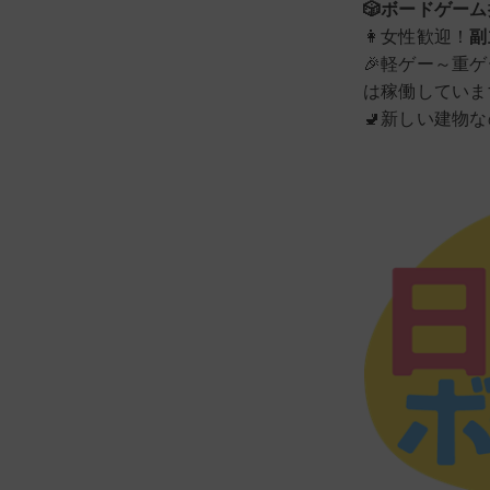
🎲ボードゲー
👩女性歓迎！
副
🎉軽ゲー～重
は稼働していま
🚽新しい建物