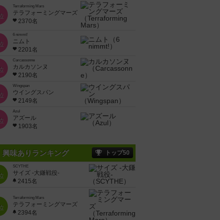
Terraforming Mars
テラフォーミングマーズ
位
2370名
6 nimmt!
ニムト
位
2201名
Carcassonne
カルカソンヌ
位
2190名
Wingspan
ウイングスパン
位
2149名
Azul
アズール
位
1903名
興味ありランキング
トップ50
SCYTHE
サイズ -大鎌戦役-
位
2415名
Terraforming Mars
テラフォーミングマーズ
位
2394名