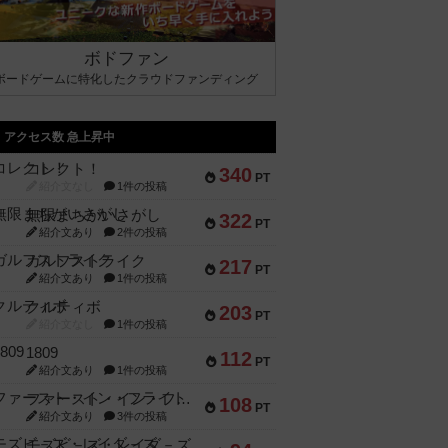
ボドファン
ボードゲームに特化したクラウドファンディング
アクセス数 急上昇中
コレクト！
340
PT
紹介文なし
1件の投稿
無限まちがいさがし
322
PT
紹介文あり
2件の投稿
ガルフストライク
217
PT
紹介文あり
1件の投稿
クルティボ
203
PT
紹介文なし
1件の投稿
1809
112
PT
紹介文あり
1件の投稿
ファースト・イン・フライト
108
PT
紹介文あり
3件の投稿
モズビ－ズ・レイダ－ズ