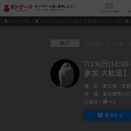
ボードゲーム会に参加しよう！
イベント作成・参加サービス
データベース
検
ボドゲーマTOP
ボードゲーム会/イベント情報
東京都のボードゲーム会
2025
7
13
終了
年
月
日
7/13(日)1
参加 大歓迎】
場 所：
東京都（常磐
会 場：
東京都荒川区東
主催者：
磯べぇ
参加する