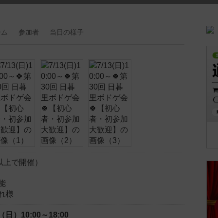
ーム
参加者
当日の
様子
以上で開催）
能
れ様
日（日）
10:00～18:00