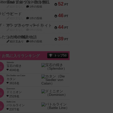
Bitter End ブタペスト救出作戦
52
PT
紹介文なし
1件の投稿
ラピード
46
PT
紹介文なし
1件の投稿
ザ・フラッフィー・ライト
44
PT
紹介文なし
0件の投稿
ふたつの城の物語
39
PT
紹介文あり
6件の投稿
お気に入りランキング
トップ50
Splendor
宝石の煌き
位
4040名
Die Siedler von Catan
カタン
位
3616名
Dominion
ドミニオン
位
2528名
Battle Line
バトルライン
位
2377名