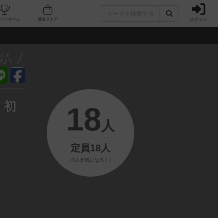
ログイン
フェ/店舗
人気ボードゲーム
通販ストア
アして
げよう
・初
18
人
定員18人
（3人が気になる！）