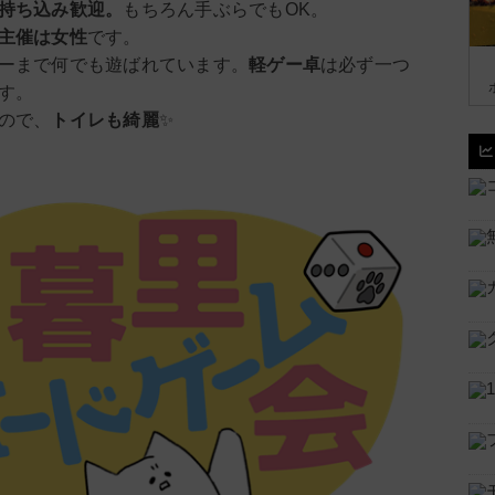
ム持ち込み歓迎。
もちろん手ぶらでもOK。
主催は女性
です。
ゲーまで何でも遊ばれています。
軽ゲー卓
は必ず一つ
す。
なので、
トイレも綺麗
✨