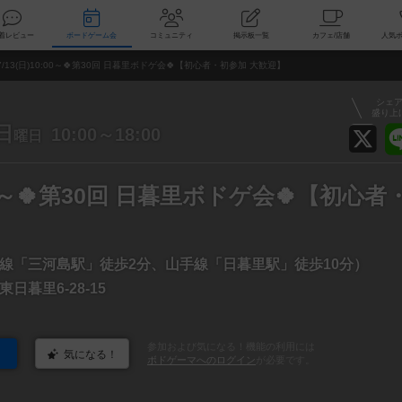
索
新着レビュー
ボードゲーム会
コミュニティ
掲示板一覧
カ
7/13(日)10:00～🍀第30回 日暮里ボドゲ会🍀【初心者・初参加 大歓迎】
シェ
盛り上
日
10:00～18:00
曜日
0:00～🍀第30回 日暮里ボドゲ会🍀【初心者
線「三河島駅」徒歩2分、山手線「日暮里駅」徒歩10分）
日暮里6-28-15
参加および気になる！機能の利用には
気になる！
ボドゲーマへのログイン
が必要です。