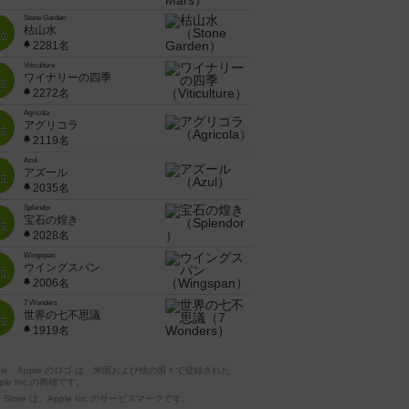
Stone Garden
枯山水
位
2281名
Viticulture
ワイナリーの四季
位
2272名
Agricola
アグリコラ
位
2119名
Azul
アズール
位
2035名
Splendor
宝石の煌き
位
2028名
Wingspan
ウイングスパン
位
2006名
7 Wonders
世界の七不思議
位
1919名
pple、Apple のロゴ は、米国および他の国々で登録された
ple Inc.の商標です。
p Store は、Apple Inc.のサービスマークです。