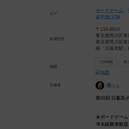
ボードゲーム
、
タグ
途中抜けOK
〒116-0014
東京都荒川区東
会場住所
東京都荒川区東日
線「日暮里駅」
三河島駅
新
地図
磯べぇ
主催者
第30回 日暮里
★ボードゲーム
🔰未経験者歓迎