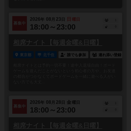
2026
08
23
日
年
月
日
曜日
1
募集中
18:00～23:00
0
相席ナイト【毎週金曜&日曜】
東京都
北千住
誰でも参加
連れ添い登録
相席ナイトとは予約一切不要！途中入退場自由！ボード
ゲームを遊んだことがないという初心者の方や、お友達
の都合がつかなくてボードゲームを一緒に遊べる人がい
ない方でも大丈...
2026
08
28
金
年
月
日
曜日
1
募集中
18:00～23:00
0
相席ナイト【毎週金曜&日曜】