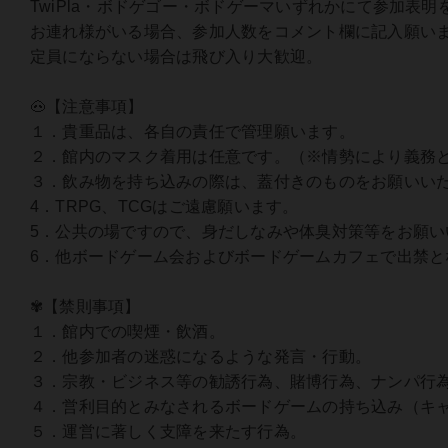
TwiPla・ボドゲゴー・ボドゲーマいずれかにて参加表
お連れ様がいる場合、参加人数をコメント欄に記入願い
定員にならない場合は飛び入り大歓迎。
🐽【注意事項】
１．貴重品は、各自の責任で管理願います。
２．館内のマスク着用は任意です。（※情勢により義務
３．飲み物を持ち込みの際は、蓋付きのものをお願いい
4．TRPG、TCGはご遠慮願います。
5．公共の場ですので、身だしなみや体臭対策等をお願い
6．他ボードゲーム会およびボードゲームカフェで出禁
✾【禁則事項】
１．館内での喫煙・飲酒。
２．他参加者の迷惑になるような発言・行動。
３．宗教・ビジネス等の勧誘行為、賭博行為、ナンパ行
４．営利目的とみなされるボードゲームの持ち込み（キャ
５．運営に著しく支障を来たす行為。