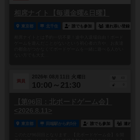
相席ナイト【毎週金曜&日曜】
東京都
北千住
誰でも参加
連れ添い登録
相席ナイトとは予約一切不要！途中入退場自由！ボード
ゲームを遊んだことがないという初心者の方や、お友達
の都合がつかなくてボードゲームを一緒に遊べる人がい
ない方でも大丈...
2026
08
11
火
年
月
日
曜日
43
満員
10:00～21:30
0
【第96回：北ボードゲーム会】
<2026.8.11>
東京都
田端駅から約5分
誰でも参加
連れ添い
このたび96回目となります、【北ボードゲーム会】を開