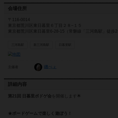
会場住所
〒116-0014
東京都荒川区東日暮里６丁目２８−１５
東京都荒川区東日暮里6-28-15（常磐線「三河島駅」徒歩
三河島駅
新三河島駅
日暮里駅
磯べぇ
主催者
詳細内容
第21回 日暮里ボドゲ会
を開催します🌟
★ボードゲームで楽しく遊ぼう！