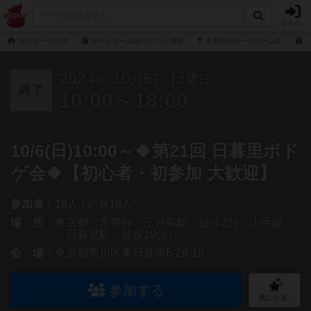
ログイン
ボドゲーマTOP
ボードゲーム会/イベント情報
東京都のボードゲーム会
1
2024
10
6
日
年
月
日
曜日
終了
10:00～18:00
10/6(日)10:00～🍀第21回 日暮里ボド
ゲ会🍀【初心者・初参加 大歓迎】
参加者：
18人 / 定員18人
場 所：
東京都（常磐線「三河島駅」徒歩2分、山手線
「日暮里駅」徒歩10分）
会 場：
東京都荒川区東日暮里6-28-15
参加する
気になる！