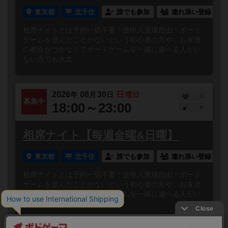
東京都
北千住
誰でも参加
連れ添い登録
相席ナイトとは予約一切不要！途中入退場自由！ボード
ゲームを遊んだことがないという初心者の方や、お友達
の都合がつかなくてボードゲームを一緒に遊べる人がい
ない方でも大丈...
2026
08
30
日
年
月
日
曜日
1
募集中
18:00～23:00
0
相席ナイト【毎週金曜&日曜】
東京都
北千住
誰でも参加
連れ添い登録
相席ナイトとは予約一切不要！途中入退場自由！ボード
ゲームを遊んだことがないという初心者の方や、お友達
の都合がつかなくてボードゲームを一緒に遊べる人がい
ない方でも大丈...
閉じる