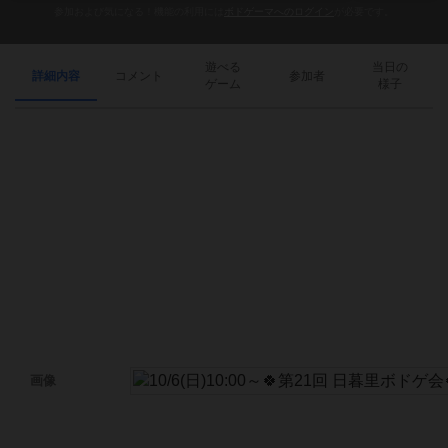
参加および気になる！機能の利用には
ボドゲーマへのログイン
が必要です。
遊べる
当日の
詳細内容
コメント
参加者
ゲーム
様子
画像