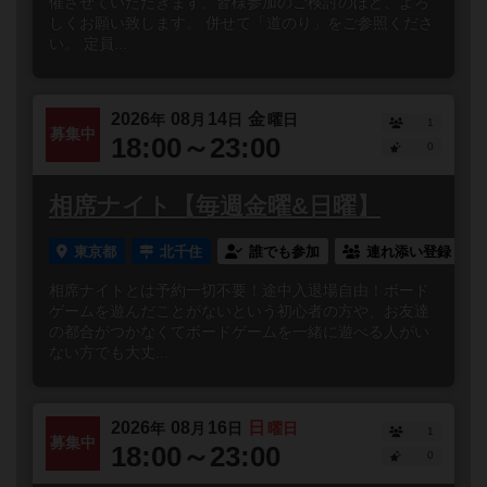
催させていただきます。皆様参加のご検討のほど、よろ
しくお願い致します。 併せて「道のり」をご参照くださ
い。 定員...
2026
08
14
金
年
月
日
曜日
1
募集中
18:00～23:00
0
相席ナイト【毎週金曜&日曜】
東京都
北千住
誰でも参加
連れ添い登録
相席ナイトとは予約一切不要！途中入退場自由！ボード
ゲームを遊んだことがないという初心者の方や、お友達
の都合がつかなくてボードゲームを一緒に遊べる人がい
ない方でも大丈...
2026
08
16
日
年
月
日
曜日
1
募集中
18:00～23:00
0