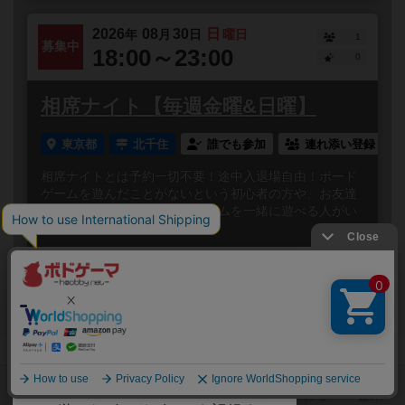
2026
08
30
日
年
月
日
曜日
1
募集中
18:00～23:00
0
相席ナイト【毎週金曜&日曜】
東京都
北千住
誰でも参加
連れ添い登録
相席ナイトとは予約一切不要！途中入退場自由！ボード
ゲームを遊んだことがないという初心者の方や、お友達
の都合がつかなくてボードゲームを一緒に遊べる人がい
ない方でも大丈...
閉じる
Copyright (c)
ボードゲームのプレイ履歴を記録し
【ボドゲーマ】ボードゲームの総合情報サイト
て、
All rights reserved.
自分のデータを管理しませんか？
約75,000人
がボドゲーマを利用中！