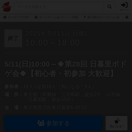
ログイン
ボドゲーマTOP
ボードゲーム会/イベント情報
東京都のボードゲーム会
5
2025
5
11
日
年
月
日
曜日
終了
10:00～18:00
5/11(日)10:00～🍀第28回 日暮里ボド
ゲ会🍀【初心者・初参加 大歓迎】
参加者：
18人 / 定員18人（気になる！4人）
場 所：
東京都（常磐線「三河島駅」徒歩2分、山手線
「日暮里駅」徒歩10分）
会 場：
東京都荒川区東日暮里6-28-15
参加する
気になる！