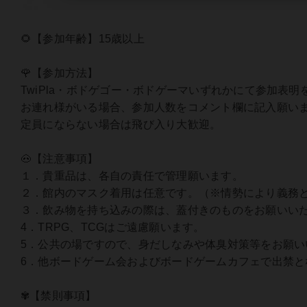
🌻【参加年齢】15歳以上
🌹【参加方法】
TwiPla・ボドゲゴー・ボドゲーマいずれかにて参加表
お連れ様がいる場合、参加人数をコメント欄に記入願い
定員にならない場合は飛び入り大歓迎。
🐽【注意事項】
１．貴重品は、各自の責任で管理願います。
２．館内のマスク着用は任意です。（※情勢により義務
３．飲み物を持ち込みの際は、蓋付きのものをお願いい
4．TRPG、TCGはご遠慮願います。
5．公共の場ですので、身だしなみや体臭対策等をお願い
6．他ボードゲーム会およびボードゲームカフェで出禁
✾【禁則事項】