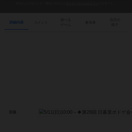
参加および気になる！機能の利用には
ボドゲーマへのログイン
が必要です。
遊べる
当日の
詳細内容
コメント
参加者
ゲーム
様子
画像