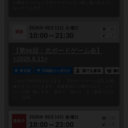
の都合がつかなくてボードゲームを一緒に遊べる人がい
ない方でも大丈...
2026
08
11
火
年
月
日
曜日
43
満員
10:00～21:30
0
【第96回：北ボードゲーム会】
<2026.8.11>
東京都
田端駅から約5分
誰でも参加
連れ添い
このたび96回目となります、【北ボードゲーム会】を開
催させていただきます。皆様参加のご検討のほど、よろ
しくお願い致します。 併せて「道のり」をご参照くださ
い。 定員...
2026
08
14
金
年
月
日
曜日
1
募集中
18:00～23:00
0