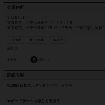
会場住所
〒116-0014
東京都荒川区東日暮里６丁目２８−１５
東京都荒川区東日暮里6-28-15（常磐線「三河島駅」徒歩
三河島駅
新三河島駅
日暮里駅
磯べぇ
主催者
詳細内容
第28回 日暮里ボドゲ会
を開催します🌟
★ボードゲームで楽しく遊ぼう！