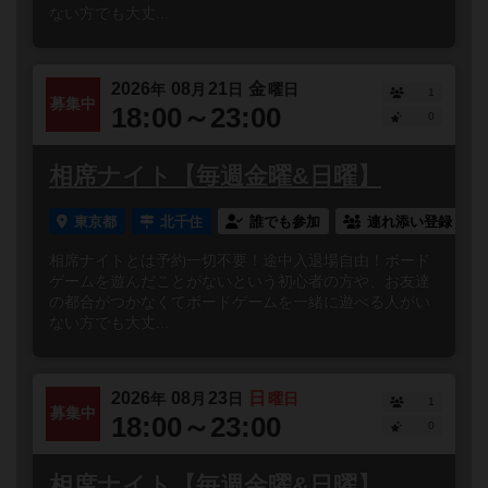
ない方でも大丈...
2026
08
21
金
年
月
日
曜日
1
募集中
18:00～23:00
0
相席ナイト【毎週金曜&日曜】
東京都
北千住
誰でも参加
連れ添い登録
相席ナイトとは予約一切不要！途中入退場自由！ボード
ゲームを遊んだことがないという初心者の方や、お友達
の都合がつかなくてボードゲームを一緒に遊べる人がい
ない方でも大丈...
2026
08
23
日
年
月
日
曜日
1
募集中
18:00～23:00
0
相席ナイト【毎週金曜&日曜】