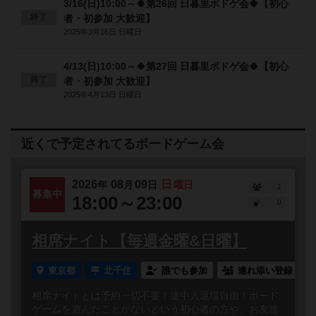
3/16(日)10:00～🍀第26回 日暮里ボドゲ会🍀【初心
終了
者・初参加 大歓迎】
2025年3月16日 日曜日
4/13(日)10:00～🍀第27回 日暮里ボドゲ会🍀【初心
終了
者・初参加 大歓迎】
2025年4月13日 日曜日
近くで予定されてるボードゲーム会
2026
08
09
日
年
月
日
曜日
1
募集中
18:00～23:00
0
相席ナイト【毎週金曜&日曜】
東京都
北千住
誰でも参加
連れ添い登録
相席ナイトとは予約一切不要！途中入退場自由！ボード
ゲームを遊んだことがないという初心者の方や、お友達