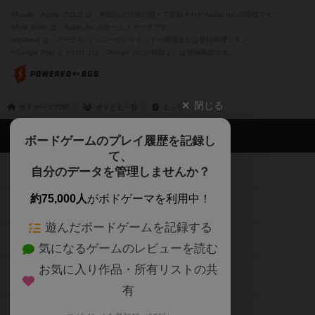
※Apple、Apple のロゴ は、米国および他の国々で登録されたApple Inc.の商標です。
※App Store は、Apple Inc.のサービスマークです。
※Android は、グーグル インコーポレイテッドの商標または登録商標です。
※Google Play とそのロゴは、Google Inc.の商標または登録商標です。
閉じる
ボドゲーマTOP
ボドとも一覧
もっちー
ボドゲーマTOP
ボードゲームのプレイ履歴を記録し
て、
ボードゲームを検索する
自分のデータを管理しませんか？
約75,000人
がボドゲーマを利用中！
ボードゲームの新着レビュー
遊んだボードゲームを記録する
ボードゲーム会情報
気になるゲームのレビューを読む
お気に入り作品・所有リストの共
メカニクス特集
有
掲示板・トピックス