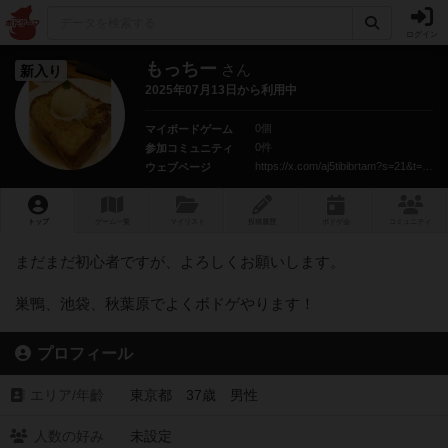
ログイン
もっちー
さん
新入り
2025年07月13日から利用中
0個
マイボードゲーム
0件
参加コミュニティ
https://x.com/aj5tibibrtam?s=21&t=BzQEsHNMnx2S0YnZ_wB82g
ウェブページ
トップ
ゲーム一覧
マイリスト
投稿履歴
ボ
ドゲ
会
コミュニティ
まだまだ初心者ですが、よろしくお願いします。
巣鴨、池袋、秋葉原でよくボドゲやります！
プロフィール
エリア/年齡
東京都 37歳 男性
人数の好み
未設定