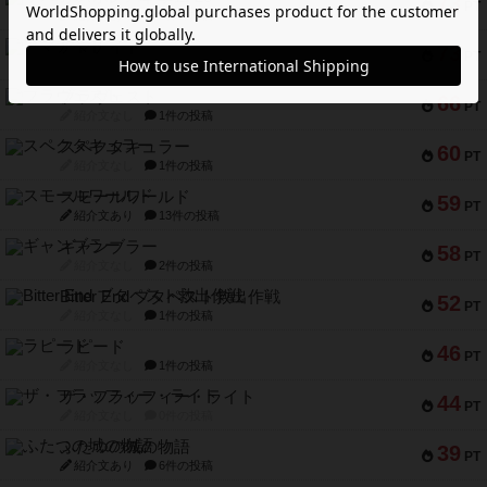
73
PT
紹介文あり
9件の投稿
アマナイト
73
PT
紹介文なし
1件の投稿
ブラヴェスト
66
PT
紹介文なし
1件の投稿
スペクタキュラー
60
PT
紹介文なし
1件の投稿
スモールワールド
59
PT
紹介文あり
13件の投稿
ギャンブラー
58
PT
紹介文なし
2件の投稿
Bitter End ブタペスト救出作戦
52
PT
紹介文なし
1件の投稿
ラピード
46
PT
紹介文なし
1件の投稿
ザ・フラッフィー・ライト
44
PT
紹介文なし
0件の投稿
ふたつの城の物語
39
PT
紹介文あり
6件の投稿