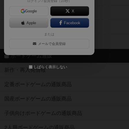
ログイン / 会員登録（10秒）
Google
X
ボドとも・会員一覧
Apple
Facebook
ボードゲーム業界コラム
または
ボドゲーマご利用案内
メールで会員登録
ボードゲーム通販
しばらく表示しない
新作・再入荷情報
定番ボードゲームの通販商品
国産ボードゲームの通販商品
子供向けボードゲームの通販商品
2人用ボードゲームの通販商品