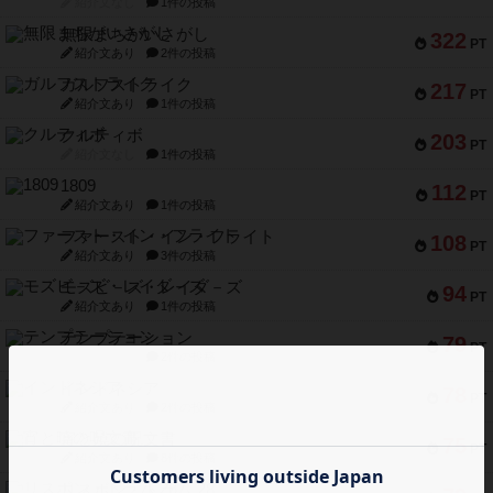
紹介文なし
1件の投稿
無限まちがいさがし
322
PT
紹介文あり
2件の投稿
ガルフストライク
217
PT
紹介文あり
1件の投稿
クルティボ
203
PT
紹介文なし
1件の投稿
1809
112
PT
紹介文あり
1件の投稿
ファースト・イン・フライト
108
PT
紹介文あり
3件の投稿
モズビ－ズ・レイダ－ズ
94
PT
紹介文あり
1件の投稿
テンプテーション
79
PT
紹介文なし
2件の投稿
インドネシア
78
PT
紹介文あり
2件の投稿
宵と暁の呪文書
75
PT
紹介文あり
8件の投稿
リスボン・トラム 28