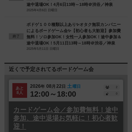
途中退場OK！4月6日13時～18時＠渋谷／神泉
2025年4月6日 日曜日
ボドゲ１００種類以上あり✨オタク無双カンパニー
によるボードゲーム会✨【初心者も大歓迎】参加費
終了
無料！ソロ参加OK！女性一人参加OK！途中参加＆
途中退場OK！5月11日13時～18時＠渋谷／神泉
2025年5月11日 日曜日
近くで予定されてるボードゲーム会
2026
08
22
土
年
月
日
曜日
2
あと
12:00～18:00
8人
0
カードゲーム会／参加費無料！途中
参加、途中退場お気軽に！初心者歓
迎！