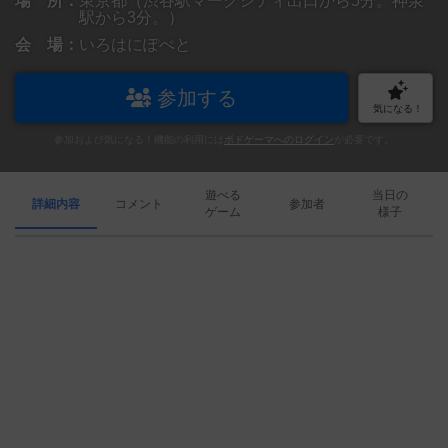
場 所：
東京都（渋谷駅マークシティ出口から5分。神泉
駅から3分。）
会 場：
いろはにぽぺと
参加する
気になる！
参加および気になる！機能の利用には
ボドゲーマへのログイン
が必要です。
遊べる
当日の
詳細内容
コメント
参加者
ゲーム
様子