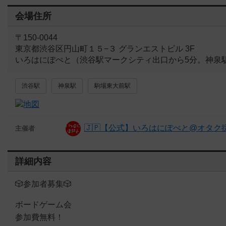
会場住所
〒150-0044
東京都渋谷区円山町１５−３ グランエストビル 3F
いろはにぽぺと（渋谷駅マークシティ出口から5分。神泉
渋谷駅
神泉駅
駒場東大前駅
🇯🇵【公式】いろはにぽぺと@オタク
主催者
詳細内容
🎲参加者募集🎲
ボードゲーム会
参加費無料！