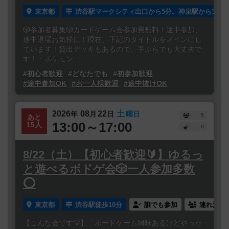
東京都
渋谷駅マークシティ出口から5分。神泉駅から3分。
🎲参加者募集🎲カードゲーム会参加費無料！途中参加、
途中退場お気軽に！現在、下記のタイトルをメインにし
ています！貸出デッキもあるので、手ぶらでも大丈夫で
す！・ポケモン...
#初心者歓迎
#どなたでも
#初参加歓迎
#途中参加OK
#お一人様歓迎
#途中抜けOK
2026
08
22
土
年
月
日
曜日
5
あと
13:00～17:00
15人
0
8/22（土）【初心者歓迎🔰】ゆるっ
と遊べるボドゲ会🎲一人参加多数
⭕️
東京都
渋谷駅徒歩10分
誰でも参加
連れ添い
【こんな会です💡】「ボードゲーム興味あるけどやった