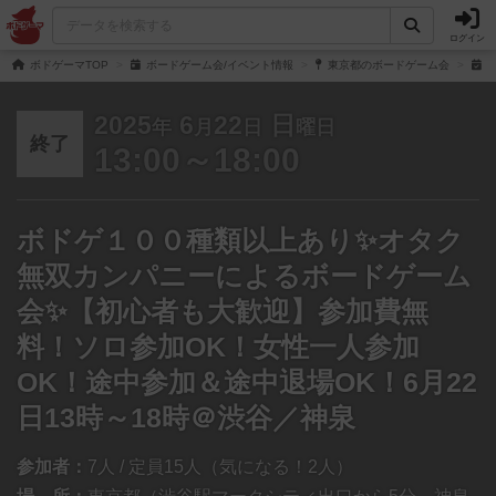
ログイン
ボドゲーマTOP
ボードゲーム会/イベント情報
東京都のボードゲーム会
ボ
2025
6
22
日
年
月
日
曜日
終了
13:00～18:00
ボドゲ１００種類以上あり✨オタク
無双カンパニーによるボードゲーム
会✨【初心者も大歓迎】参加費無
料！ソロ参加OK！女性一人参加
OK！途中参加＆途中退場OK！6月22
日13時～18時＠渋谷／神泉
参加者：
7人 / 定員15人（気になる！2人）