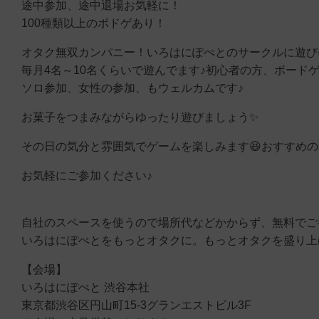
途中参加、途中退場お気軽に！
100種類以上のボドゲあり！
オタク無双カンパニー！いろはにぽぺとのサークルに遊び
毎月4名～10名くらいで遊んでます♪初心者の方、ボード
ソロ参加、女性の参加、もウェルカムです♪
お菓子をつまみながらゆったり遊びましょう✨
その日の気分と雰囲気でゲームを楽しみます😆おすすめの
お気軽にご参加ください♪
自社のスペースを使うので場所代などかからず、無料でご
いろはにぽぺとをもっとオタクに。もっとオタクを盛り上げ
【会場】
いろはにぽぺと 渋谷本社
東京都渋谷区円山町15-3グランエストビル3F