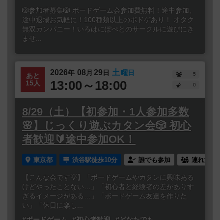
🎲参加者募集🎲 ボードゲーム会参加費無料！途中参加、
途中退場お気軽に！100種類以上のボドゲあり！ オタク
無双カンパニー！いろはにぽぺとのサークルに遊びにき
ませ...
2026
08
29
土
年
月
日
曜日
5
あと
13:00～18:00
15人
0
8/29（土）【初参加・1人参加多数
🌸】じっくり遊ぶカタン会🎲 初心
者歓迎🔰途中参加OK！
東京都
渋谷駅徒歩10分
誰でも参加
連れ添い
【こんな会です💡】「ボードゲームやカタンに興味ある
けどやったことない…」「初心者と経験者の差がありす
ぎるイメージがある…」「ボードゲーム友達を作りた
い」「休日に楽し...
#ボードゲーム
#初心者歓迎
#どなたでも