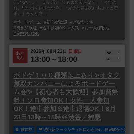
ことない…」「1人で行っても大丈夫かな？」「今年の
夏、思い出を作りたい🌻」「ガチな雰囲気はちょっと苦
手…」そんな方...
#ボードゲーム
#初心者歓迎
#どなたでも
#初参加歓迎
#途中参加OK
#人狼
#お一人様歓迎
#途中抜けOK
2026
08
23
日
年
月
日
曜日
2
あと
13:00～18:00
8人
0
ボドゲ１００種類以上あり✨オタク
無双カンパニーによるボードゲー
ム会✨【初心者も大歓迎】参加費無
料！ソロ参加OK！女性一人参加
OK！途中参加＆途中退場OK！8月
23日13時～18時＠渋谷／神泉
東京都
渋谷駅マークシティ出口から5分。神泉駅から3分。