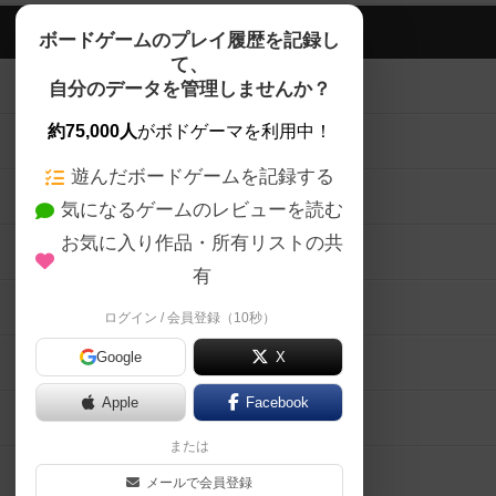
ボドゲーマTOP
ボードゲームのプレイ履歴を記録し
て、
ボードゲームを検索する
自分のデータを管理しませんか？
約75,000人
がボドゲーマを利用中！
ボードゲームの新着レビュー
遊んだボードゲームを記録する
ボードゲーム会情報
気になるゲームのレビューを読む
お気に入り作品・所有リストの共
メカニクス特集
有
掲示板・トピックス
ログイン / 会員登録（10秒）
Google
X
ボドとも・会員一覧
Apple
Facebook
ボードゲーム業界コラム
または
ボドゲーマご利用案内
メールで会員登録