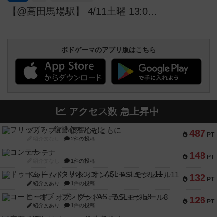
【@高田馬場駅】 4/11土曜 13:00～ゆるボードゲーム会【誰でも歓迎！】
ボドゲーマのアプリ版はこちら
アクセス数 急上昇中
フリップ７：復讐心とともに
487
PT
紹介文なし
2件の投稿
コンテナ
148
PT
紹介文なし
1件の投稿
ドゥームド・バタリオンズ：ASLモジュール11
132
PT
紹介文あり
1件の投稿
コード・オブ・ブシドー：ASLモジュール8
126
PT
紹介文あり
1件の投稿