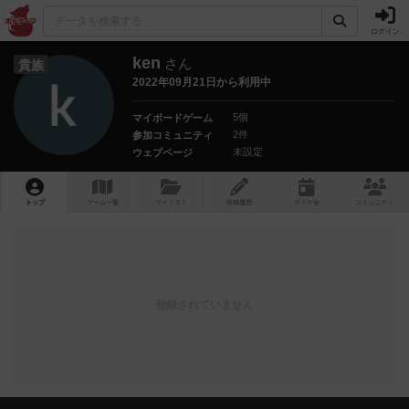
ログイン
ken
さん
貴族
2022年09月21日から利用中
5個
マイボードゲーム
2件
参加コミュニティ
未設定
ウェブページ
トップ
ゲーム一覧
マイリスト
投稿履歴
ボ
ドゲ
会
コミュニティ
登録されていません