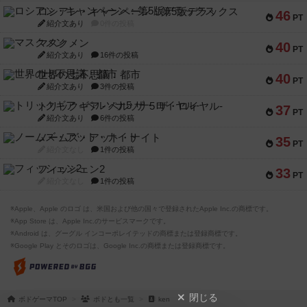
ロシアン・キャンペーン：第5版デラックス
46
PT
紹介文あり
0件の投稿
マスクメン
40
PT
紹介文あり
16件の投稿
世界の七不思議：都市
40
PT
紹介文あり
3件の投稿
トリックギア - ペルソナ5 ザ・ロイヤル-
37
PT
紹介文あり
6件の投稿
ノームズ・アット・ナイト
35
PT
紹介文なし
1件の投稿
フィッシェン2
33
PT
紹介文なし
1件の投稿
※Apple、Apple のロゴ は、米国および他の国々で登録されたApple Inc.の商標です。
※App Store は、Apple Inc.のサービスマークです。
※Android は、グーグル インコーポレイテッドの商標または登録商標です。
※Google Play とそのロゴは、Google Inc.の商標または登録商標です。
閉じる
ボドゲーマTOP
ボドとも一覧
ken