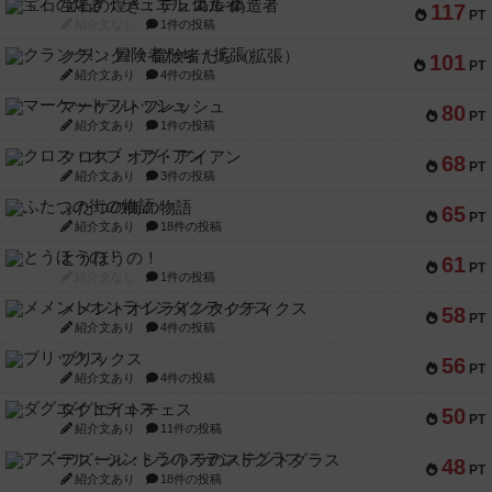
宝石の煌き：デュエル 偽造者
117
PT
紹介文なし
1件の投稿
クランク! ：冒険者たち（拡張）
101
PT
紹介文あり
4件の投稿
マーケットフレッシュ
80
PT
紹介文あり
1件の投稿
クロス・オブ・アイアン
68
PT
紹介文あり
3件の投稿
ふたつの街の物語
65
PT
紹介文あり
18件の投稿
とうほうの！
61
PT
紹介文なし
1件の投稿
メメントオンラインタクティクス
58
PT
紹介文あり
4件の投稿
ブリックス
56
PT
紹介文あり
4件の投稿
ダグエイトチェス
50
PT
紹介文あり
11件の投稿
アズール：シントラのステンドグラス
48
PT
紹介文あり
18件の投稿