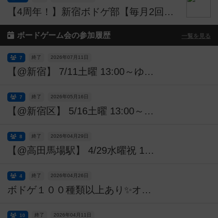
【4周年！】新宿ボドゲ部【毎月2回！週末にイベントやってます】
ボードゲーム会の参加履歴
一覧を見る
終了
2026年07月11日
7
【@新宿】 7/11土曜 13:00～ゆるボードゲーム会【誰でも歓迎！】
終了
2026年05月16日
7
【@新宿区】 5/16土曜 13:00～ゆるボードゲーム会【誰でも歓迎！】
終了
2026年04月29日
8
【@高田馬場駅】 4/29水曜祝 13:00～ゆるボードゲーム会【誰でも歓迎！】
終了
2026年04月26日
4
ボドゲ１００種類以上あり✨オタク無双カンパニーによるボードゲーム会✨【初心者も大歓迎】参加費無料！ソロ参加OK！女性一人参加OK！途中参加＆途中退場OK！4月26日13時～18時＠渋谷／神泉
終了
2026年04月11日
10