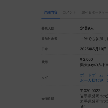
詳細内容
コメント
遊べる
ボード
ゲ
定員9人
募集人数
・誰でも参加可
参加対象者
2025年5月10
日時
¥ 2,000
費用
楽天payのみ不
ボードゲーム
、
タグ
お一人様歓迎
、
〒020-0022
岩手県盛岡市大通
会場住所
岩手県盛岡市大通2-
通）