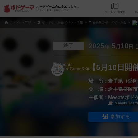
ボードゲーム会に参加しよう！
イベント作成・参加サービス
データベース
検
ボドゲーマTOP
ボードゲーム会/イベント情報
岩手県のボードゲーム会
2025
5
10
終了
年
月
日
【5月10日
場 所：
岩手県（盛岡
会 場：
岩手県盛岡市大通2
主催者：
Meeatsボ
Meeats Boar
参加する