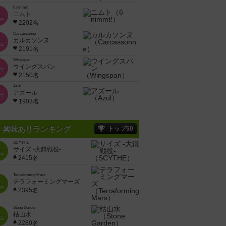
6 nimmt!
ニムト
位
2202名
Carcassonne
カルカソンヌ
位
2191名
Wingspan
ウイングスパン
位
2150名
Azul
アズール
位
1903名
興味ありランキング
トップ50
SCYTHE
サイズ -大鎌戦役-
位
2415名
Terraforming Mars
テラフォーミングマーズ
位
2395名
Stone Garden
枯山水
位
2280名