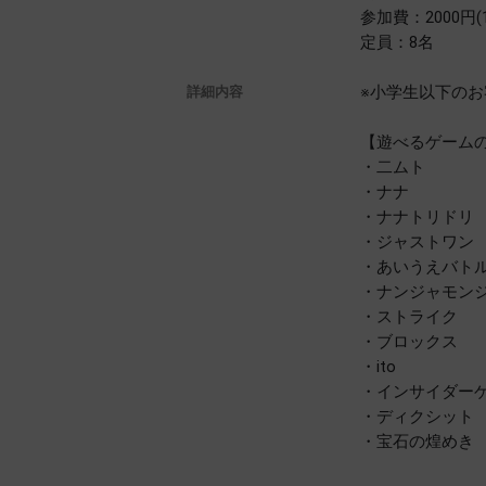
参加費：2000円
定員：8名
※小学生以下のお客
詳細内容
【遊べるゲーム
・二ムト
・ナナ
・ナナトリドリ
・ジャストワン
・あいうえバト
・ナンジャモン
・ストライク
・ブロックス
・ito
・インサイダー
・ディクシット
・宝石の煌めき