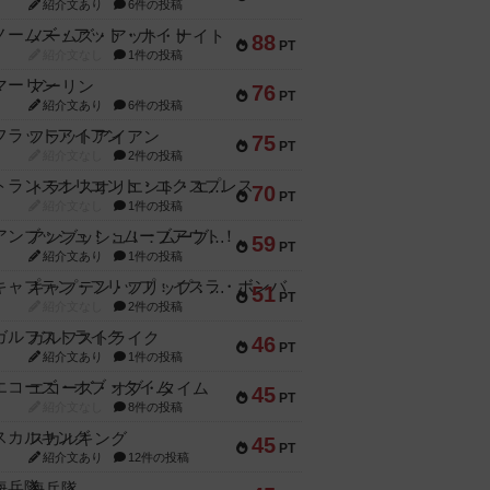
紹介文あり
6件の投稿
ノームズ・アット・ナイト
88
PT
紹介文なし
1件の投稿
マーリン
76
PT
紹介文あり
6件の投稿
フラットアイアン
75
PT
紹介文なし
2件の投稿
トランスオリエント・エクスプレス
70
PT
紹介文なし
1件の投稿
アンブッシュ！：ムーブアウト！
59
PT
紹介文あり
1件の投稿
キャプテン・フリップ：イスラ・ボンバ
51
PT
紹介文なし
2件の投稿
ガルフストライク
46
PT
紹介文あり
1件の投稿
エコーズ・オブ・タイム
45
PT
紹介文なし
8件の投稿
スカルキング
45
PT
紹介文あり
12件の投稿
海兵隊