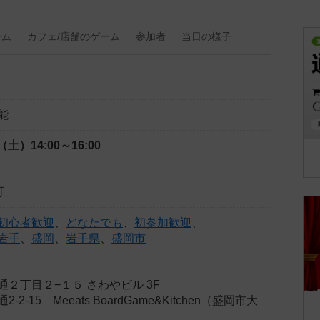
ーム
カフェ/
店舗の
ゲーム
参加者
当日の
様子
能
日（土）
14:00～16:00
可
初心者歓迎
、
どなたでも
、
初参加歓迎
、
岩手
、
盛岡
、
岩手県
、
盛岡市
２丁目２−１５ さわやビル 3F
2-15 Meeats BoardGame&Kitchen（盛岡市大