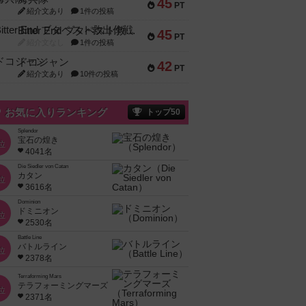
45
PT
紹介文あり
1件の投稿
Bitter End ブタペスト救出作戦
45
PT
紹介文なし
1件の投稿
ドコジャン
42
PT
紹介文あり
10件の投稿
お気に入りランキング
トップ50
Splendor
宝石の煌き
位
4041名
Die Siedler von Catan
カタン
位
3616名
Dominion
ドミニオン
位
2530名
Battle Line
バトルライン
位
2378名
Terraforming Mars
テラフォーミングマーズ
位
2371名