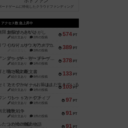
ボドファン
ボードゲームに特化したクラウドファンディング
アクセス数 急上昇中
無限まちがいさがし
574
PT
紹介文あり
2件の投稿
リワイルド：サウスアメリカ
389
PT
紹介文なし
2件の投稿
アンダー・ザ・テーブラー
378
PT
紹介文あり
1件の投稿
宵と暁の呪文書
133
PT
紹介文あり
8件の投稿
セミファイナル ～お前はまだ生きている～
103
PT
紹介文あり
1件の投稿
ワン・トゥ・ファイブ
97
PT
紹介文あり
1件の投稿
南北戦争
91
PT
紹介文あり
1件の投稿
ふたつの城の物語
91
PT