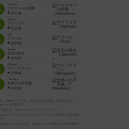
Viticulture
ワイナリーの四季
位
2272名
Agricola
アグリコラ
位
2120名
Azul
アズール
位
2034名
Splendor
宝石の煌き
位
2029名
Wingspan
ウイングスパン
位
2006名
7 Wonders
世界の七不思議
位
1920名
pple、Apple のロゴ は、米国および他の国々で登録された
ple Inc.の商標です。
p Store は、Apple Inc.のサービスマークです。
ndroid は、グーグル インコーポレイテッドの商標または登録商
です。
ogle Play とそのロゴは、Google Inc.の商標または登録商標で
。