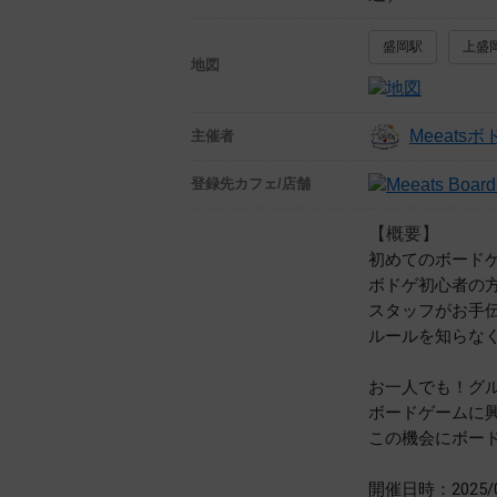
盛岡駅
上盛
地図
Meeats
主催者
登録先
カフェ/店舗
【概要】
初めてのボード
ボドゲ初心者の
スタッフがお手
ルールを知らな
お一人でも！グ
ボードゲームに
この機会にボー
開催日時：2025/0