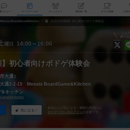
索
新着レビュー
ボードゲーム会
コミュニティ
掲示板一覧
カ
Meeats BoardGame&Kitchen
【5月10日開催】初心者向けボドゲ体験会
シェ
盛り上
土
14:00～16:00
曜日
開催】初心者向けボドゲ体験会
市大通）
-2-15 Meeats BoardGame&Kitchen
ドゲ&キッチン
dGame&Kitchen
参加および気になる！機能の利用には
気になる！
ボドゲーマへのログイン
が必要です。