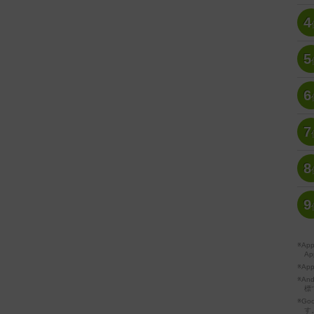
4
5
6
7
8
9
※A
Ap
※Ap
※A
標
※Go
す