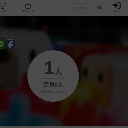
ログイン
フェ/店舗
人気ボードゲーム
通販ストア
アして
げよう
1
人
定員9人
（0人が気になる！）