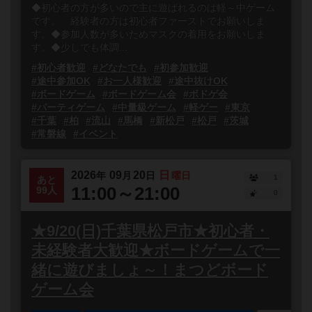
◆初心者の方が多いので主に遊ばれるのは軽～中ゲーム
です。 経験者の方は初心者ファーストでお願いしま
す。◆参加人数が多いためマスクの着用をお願いしま
す。◆少しでも体調...
#初心者歓迎
#どなたでも
#初参加歓迎
#途中参加OK
#お一人様歓迎
#途中抜けOK
#ボードゲーム
#ボードゲーム会
#ボドゲ会
#パーティゲーム
#中量級ゲーム
#軽ゲー
#東京
#千葉
#柏
#流山
#馬橋
#新松戸
#松戸
#茨城
#常磐線
#イベント
2026
09
20
日
年
月
日
曜日
1
あと
11:00～21:00
99人
0
★9/20(日)千葉県松戸市★初心者・
未経験者大歓迎★ボードゲームで一
緒に遊びましょ～！まつどボード
ゲーム会