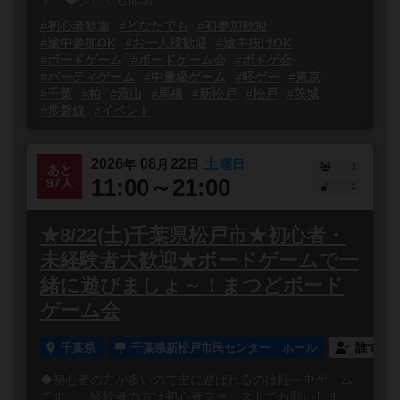
す。◆少しでも体調...
#初心者歓迎
#どなたでも
#初参加歓迎
#途中参加OK
#お一人様歓迎
#途中抜けOK
#ボードゲーム
#ボードゲーム会
#ボドゲ会
#パーティゲーム
#中量級ゲーム
#軽ゲー
#東京
#千葉
#柏
#流山
#馬橋
#新松戸
#松戸
#茨城
#常磐線
#イベント
2026
08
22
土
年
月
日
曜日
3
あと
11:00～21:00
97人
1
★8/22(土)千葉県松戸市★初心者・
未経験者大歓迎★ボードゲームで一
緒に遊びましょ～！まつどボード
ゲーム会
千葉県
千葉県新松戸市民センター ホール
誰でも
◆初心者の方が多いので主に遊ばれるのは軽～中ゲーム
です。 経験者の方は初心者ファーストでお願いしま