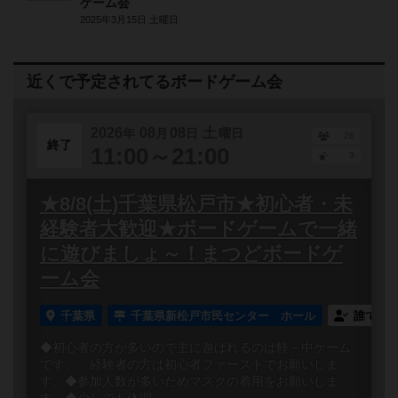
ゲーム会
2025年3月15日 土曜日
近くで予定されてるボードゲーム会
2026
08
08
土
年
月
日
曜日
26
終了
11:00～21:00
3
★8/8(土)千葉県松戸市★初心者・未
経験者大歓迎★ボードゲームで一緒
に遊びましょ～！まつどボードゲ
ーム会
千葉県
千葉県新松戸市民センター ホール
誰でも
◆初心者の方が多いので主に遊ばれるのは軽～中ゲーム
です。 経験者の方は初心者ファーストでお願いしま
す。◆参加人数が多いためマスクの着用をお願いしま