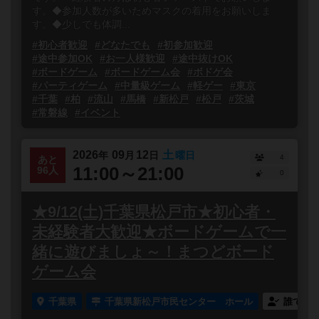
す。◆参加人数が多いためマスクの着用をお願いしま
す。◆少しでも体調...
#初心者歓迎
#どなたでも
#初参加歓迎
#途中参加OK
#お一人様歓迎
#途中抜けOK
#ボードゲーム
#ボードゲーム会
#ボドゲ会
#パーティゲーム
#中量級ゲーム
#軽ゲー
#東京
#千葉
#柏
#流山
#馬橋
#新松戸
#松戸
#茨城
#常磐線
#イベント
2026
09
12
土
年
月
日
曜日
4
あと
11:00～21:00
96人
0
★9/12(土)千葉県松戸市★初心者・
未経験者大歓迎★ボードゲームで一
緒に遊びましょ～！まつどボード
ゲーム会
千葉県
千葉県新松戸市民センター ホール
誰でも