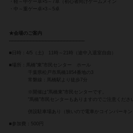
・軽～中ゲー卓×5～7卓（初心者向けゲームメイン
・中～重ゲー卓×3～5卓
★会場のご案内
---------------------------------------------------
■日時：4/5（土) 11時～21時（途中入退室自由）
■場所：馬橋”東”市民センター ホール
千葉県松戸市馬橋1854番地の3
常磐線：馬橋駅より徒歩7分
※開催は”馬橋東”市民センターです。
”馬橋”市民センターもありますのでご注意くださ
併設駐車場あり（狭いので電車かコインパーキン
■参加費：500円