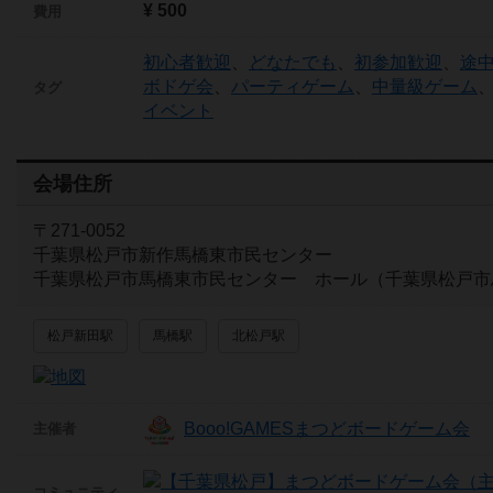
¥ 500
費用
初心者歓迎
、
どなたでも
、
初参加歓迎
、
途中
ボドゲ会
、
パーティゲーム
、
中量級ゲーム
タグ
イベント
会場住所
〒271-0052
千葉県松戸市新作馬橋東市民センター
千葉県松戸市馬橋東市民センター ホール（千葉県松戸市
松戸新田駅
馬橋駅
北松戸駅
Booo!GAMESまつどボードゲーム会
主催者
コミュニティ