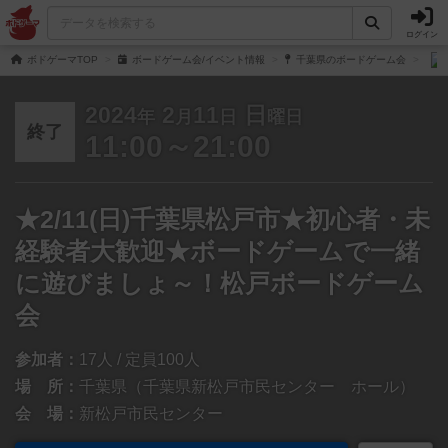
ログイン
ボドゲーマTOP
ボードゲーム会/イベント情報
千葉県のボードゲーム会
2024
2
11
日
年
月
日
曜日
終了
11:00～21:00
★2/11(日)千葉県松戸市★初心者・未
経験者大歓迎★ボードゲームで一緒
に遊びましょ～！松戸ボードゲーム
会
参加者：
17人 / 定員100人
場 所：
千葉県（千葉県新松戸市民センター ホール）
会 場：
新松戸市民センター