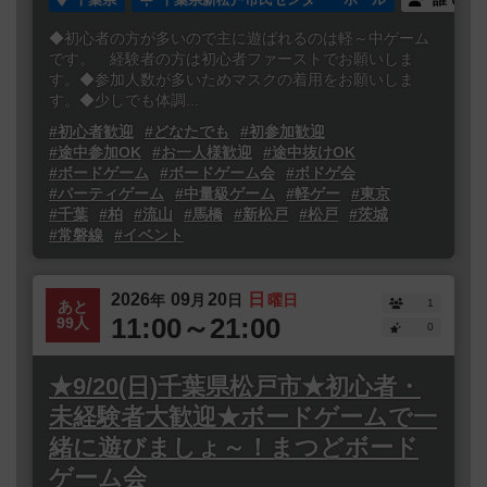
◆初心者の方が多いので主に遊ばれるのは軽～中ゲーム
です。 経験者の方は初心者ファーストでお願いしま
す。◆参加人数が多いためマスクの着用をお願いしま
す。◆少しでも体調...
#初心者歓迎
#どなたでも
#初参加歓迎
#途中参加OK
#お一人様歓迎
#途中抜けOK
#ボードゲーム
#ボードゲーム会
#ボドゲ会
#パーティゲーム
#中量級ゲーム
#軽ゲー
#東京
#千葉
#柏
#流山
#馬橋
#新松戸
#松戸
#茨城
#常磐線
#イベント
2026
09
20
日
年
月
日
曜日
1
あと
11:00～21:00
99人
0
★9/20(日)千葉県松戸市★初心者・
未経験者大歓迎★ボードゲームで一
緒に遊びましょ～！まつどボード
ゲーム会