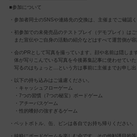
■参加について
・参加者同士のSNSや連絡先の交換は、主催までご確認
・初参加での未発売品のテストプレイ（デモプレイ）はご
また宣伝やご自身の活動の紹介などはすべて運営側が容
・会のPRとして写真を撮っています。顔や名前は隠しま
体が写りこんでいる写真を今後募集記事に使わせていた
写るのはちょっと…という方は事前に主催までお申し出
・以下の持ち込みはご遠慮ください。
・キャッシュフローゲーム
・7つの習慣（7つの秘宝）ボードゲーム
・アチーバスゲーム
・性的嗜好の強すぎるゲーム
・ペットボトル、缶、ビンは各自でお持ち帰りください。
・純粋にボードゲームを楽しむ会です。その他勧誘目的等