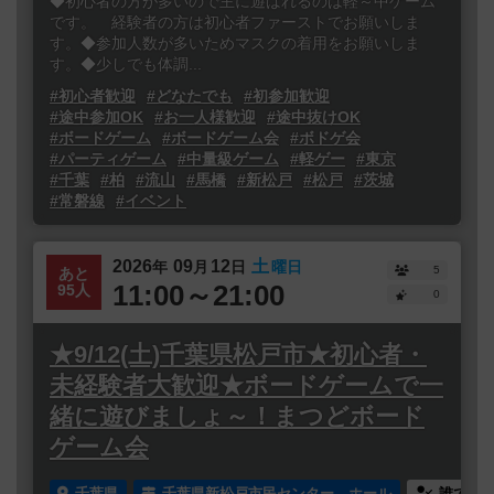
◆初心者の方が多いので主に遊ばれるのは軽～中ゲーム
です。 経験者の方は初心者ファーストでお願いしま
す。◆参加人数が多いためマスクの着用をお願いしま
す。◆少しでも体調...
#初心者歓迎
#どなたでも
#初参加歓迎
#途中参加OK
#お一人様歓迎
#途中抜けOK
#ボードゲーム
#ボードゲーム会
#ボドゲ会
#パーティゲーム
#中量級ゲーム
#軽ゲー
#東京
#千葉
#柏
#流山
#馬橋
#新松戸
#松戸
#茨城
#常磐線
#イベント
2026
09
12
土
年
月
日
曜日
5
あと
11:00～21:00
95人
0
★9/12(土)千葉県松戸市★初心者・
未経験者大歓迎★ボードゲームで一
緒に遊びましょ～！まつどボード
ゲーム会
千葉県
千葉県新松戸市民センター ホール
誰でも