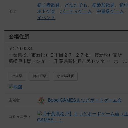
初心者歓迎
、
どなたでも
、
初参加歓迎
、
途中
ボドゲ会
、
パーティゲーム
、
中量級ゲーム
タグ
イベント
会場住所
〒270-0034
千葉県松戸市新松戸３丁目２７−２７ 松戸市新松戸支所
新松戸市民センター（千葉県新松戸市民センター ホール
幸谷駅
新松戸駅
小金城趾駅
Booo!GAMESまつどボードゲーム会
主催者
コミュニティ
GAMES）：