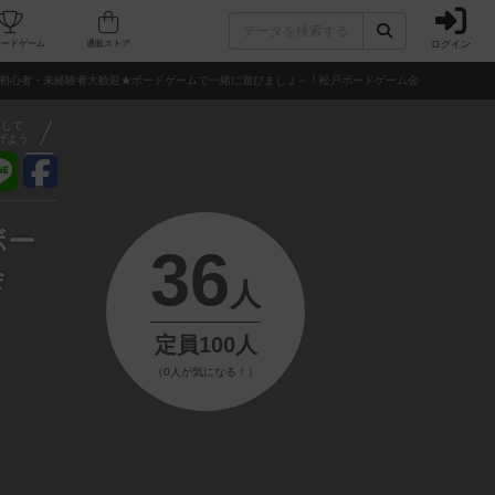
ログイン
フェ/店舗
人気ボードゲーム
通販ストア
戸市★初心者・未経験者大歓迎★ボードゲームで一緒に遊びましょ～！松戸ボードゲーム会
アして
げよう
ボー
36
会
人
定員100人
（0人が気になる！）