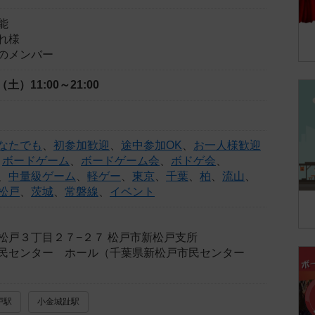
能
れ様
のメンバー
日（土）
11:00～21:00
なたでも
、
初参加歓迎
、
途中参加OK
、
お一人様歓迎
、
ボードゲーム
、
ボードゲーム会
、
ボドゲ会
、
、
中量級ゲーム
、
軽ゲー
、
東京
、
千葉
、
柏
、
流山
、
松戸
、
茨城
、
常磐線
、
イベント
松戸３丁目２７−２７ 松戸市新松戸支所
民センター ホール（千葉県新松戸市民センター
戸駅
小金城趾駅