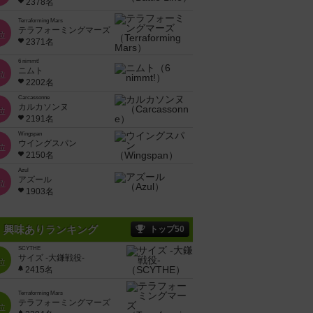
2378名
Terraforming Mars
テラフォーミングマーズ
位
2371名
6 nimmt!
ニムト
位
2202名
Carcassonne
カルカソンヌ
位
2191名
Wingspan
ウイングスパン
位
2150名
Azul
アズール
位
1903名
興味ありランキング
トップ50
SCYTHE
サイズ -大鎌戦役-
位
2415名
Terraforming Mars
テラフォーミングマーズ
位