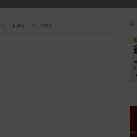
ーム
参加者
当日の
様子