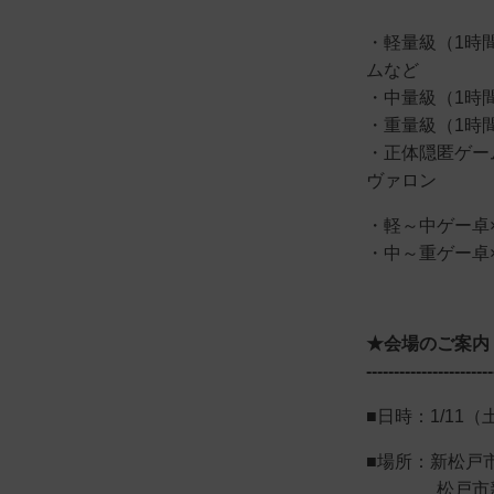
・軽量級（1時
ムなど
・中量級（1時
・重量級（1時
・正体隠匿ゲー
ヴァロン
・軽～中ゲー卓
・中～重ゲー卓×
★会場のご案内
-----------------------
■日時：1/11
■場所：新松戸
松戸市新松