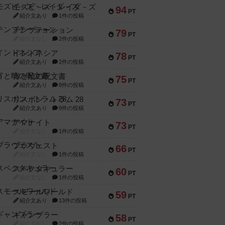
モズビ－ズ・レイダ－ズ
94
PT
紹介文あり
1件の投稿
テンプテーション
79
PT
紹介文なし
2件の投稿
インドネシア
78
PT
紹介文あり
2件の投稿
宵と暁の呪文書
75
PT
紹介文あり
8件の投稿
リスボン・トラム 28
73
PT
紹介文あり
9件の投稿
アマナイト
73
PT
紹介文なし
1件の投稿
ブラヴェスト
66
PT
紹介文なし
1件の投稿
スペクタキュラー
60
PT
紹介文なし
1件の投稿
スモールワールド
59
PT
紹介文あり
13件の投稿
ギャンブラー
58
PT
紹介文なし
2件の投稿