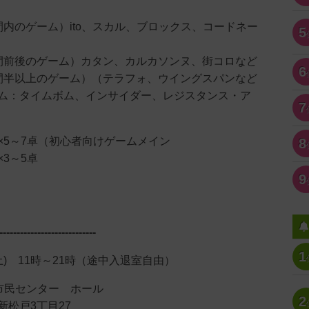
間内のゲーム）ito、スカル、ブロックス、コードネー
5
間前後のゲーム）カタン、カルカソンヌ、街コロなど
6
間半以上のゲーム）（テラフォ、ウイングスパンなど
ム：タイムボム、インサイダー、レジスタンス・ア
7
×5～7卓（初心者向けゲームメイン
8
3～5卓
9
----------------------------
1
（土) 11時～21時（途中入退室自由）
市民センター ホール
2
戸3丁目27