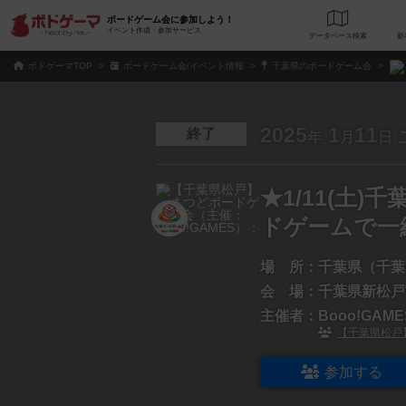
ボードゲーム会に参加しよう！
イベント作成・参加サービス
データベース
検
ボドゲーマTOP
ボードゲーム会/イベント情報
千葉県のボードゲーム会
2025
1
11
終了
年
月
日
★1/11(土
ドゲームで一
場 所：
千葉県（千葉
会 場：
千葉県新松戸
主催者：
Booo!GA
【千葉県松戸】
参加する