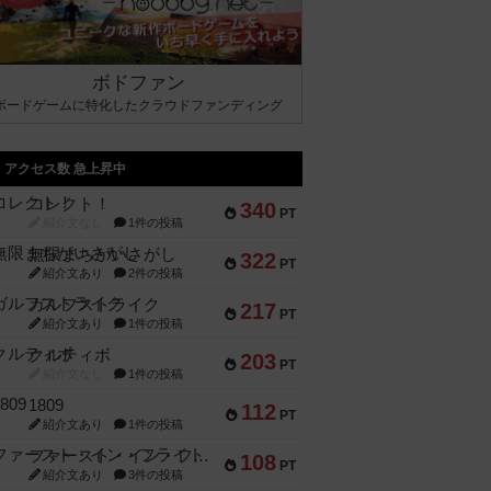
ボドファン
ボードゲームに特化したクラウドファンディング
アクセス数 急上昇中
コレクト！
340
PT
紹介文なし
1件の投稿
無限まちがいさがし
322
PT
紹介文あり
2件の投稿
ガルフストライク
217
PT
紹介文あり
1件の投稿
クルティボ
203
PT
紹介文なし
1件の投稿
1809
112
PT
紹介文あり
1件の投稿
ファースト・イン・フライト
108
PT
紹介文あり
3件の投稿