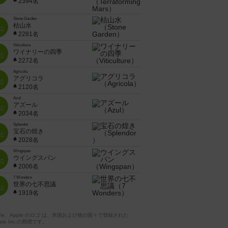
2394名
Stone Garden
枯山水
位
2281名
Viticulture
ワイナリーの四季
位
2272名
Agricola
アグリコラ
位
2120名
Azul
アズール
位
2034名
Splendor
宝石の煌き
位
2028名
Wingspan
ウイングスパン
位
2006名
7 Wonders
世界の七不思議
位
1919名
pple、Apple のロゴ は、米国および他の国々で登録された
ple Inc.の商標です。