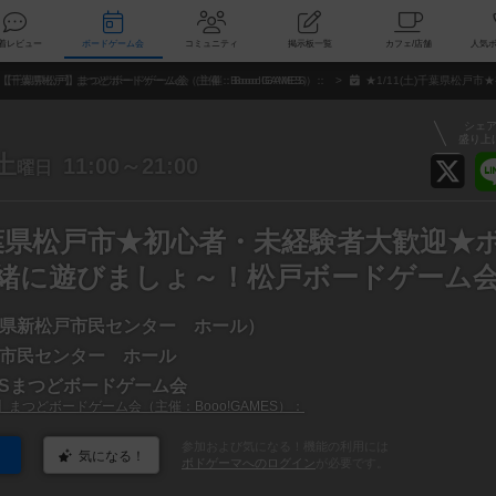
索
新着レビュー
ボードゲーム会
コミュニティ
掲示板一覧
カ
【千葉県松戸】まつどボードゲーム会（主催：Booo!GAMES）：
★1/11(土)千葉県松
シェ
盛り上
土
11:00～21:00
曜日
)千葉県松戸市★初心者・未経験者大歓迎★
緒に遊びましょ～！松戸ボードゲーム
県新松戸市民センター ホール）
市民センター ホール
MESまつどボードゲーム会
まつどボードゲーム会（主催：Booo!GAMES）：
参加および気になる！機能の利用には
気になる！
ボドゲーマへのログイン
が必要です。