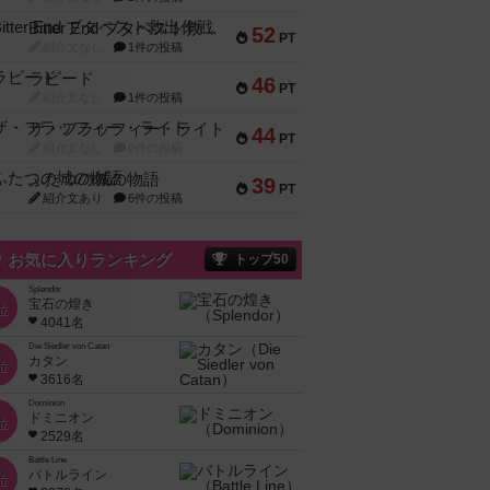
Bitter End ブタペスト救出作戦
52
PT
紹介文なし
1件の投稿
ラピード
46
PT
紹介文なし
1件の投稿
ザ・フラッフィー・ライト
44
PT
紹介文なし
0件の投稿
ふたつの城の物語
39
PT
紹介文あり
6件の投稿
お気に入りランキング
トップ50
Splendor
宝石の煌き
位
4041名
Die Siedler von Catan
カタン
位
3616名
Dominion
ドミニオン
位
2529名
Battle Line
バトルライン
位