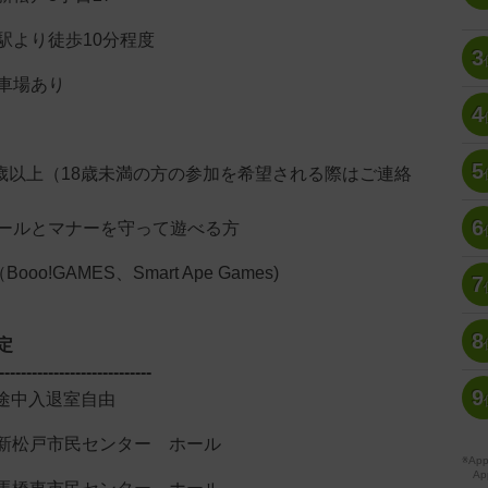
り徒歩10分程度
3
場あり
4
円
5
8歳以上（18歳未満の方の参加を希望される際はご連絡
6
ナーを守って遊べる方
oo!GAMES、Smart Ape Games)
7
8
定
----------------------------
9
（途中入退室自由
 新松戸市民センター ホール
※A
Ap