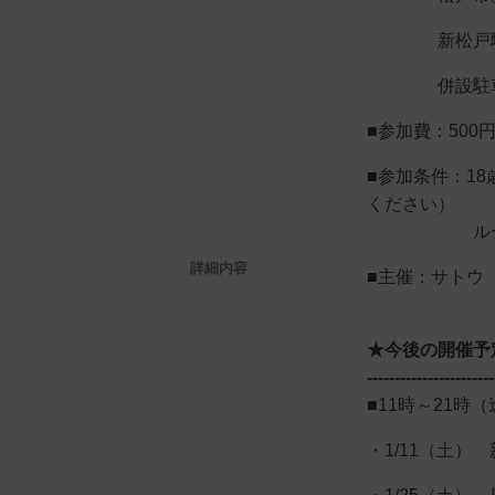
新松戸駅よ
併設駐車
■参加費：500
■参加条件：1
ください）
ルールとマ
詳細内容
■主催：サトウ（Bo
★今後の開催予
-----------------------
■11時～21時
・1/11（土）