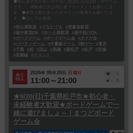
◆初心者の方が多いので主に遊ばれるのは軽～中ゲーム
です。 経験者の方は初心者ファーストでお願いしま
す。◆参加人数が多いためマスクの着用をお願いしま
す。◆少しでも体調...
#初心者歓迎
#どなたでも
#初参加歓迎
#途中参加OK
#お一人様歓迎
#途中抜けOK
#ボードゲーム
#ボードゲーム会
#ボドゲ会
#パーティゲーム
#中量級ゲーム
#軽ゲー
#東京
#千葉
#柏
#流山
#馬橋
#新松戸
#松戸
#茨城
#常磐線
#イベント
2026
09
20
日
年
月
日
曜日
1
あと
11:00～21:00
99人
0
★9/20(日)千葉県松戸市★初心者・
未経験者大歓迎★ボードゲームで一
緒に遊びましょ～！まつどボード
ゲーム会