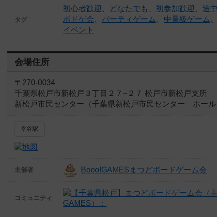
初心者歓迎
、
どなたでも
、
初参加歓迎
、
途中
ボドゲ会
、
パーティゲーム
、
中量級ゲーム
タグ
イベント
会場住所
〒270-0034
千葉県松戸市新松戸３丁目２７−２７ 松戸市新松戸支所
新松戸市民センター（千葉県新松戸市民センター ホール
幸谷駅
Booo!GAMESまつどボードゲーム会
主催者
コミュニティ
GAMES）：