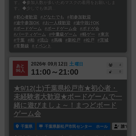
す。◆参加人数が多いためマスクの着用をお願いしま
す。◆少しでも体調...
#初心者歓迎
#どなたでも
#初参加歓迎
#途中参加OK
#お一人様歓迎
#途中抜けOK
#ボードゲーム
#ボードゲーム会
#ボドゲ会
#パーティゲーム
#中量級ゲーム
#軽ゲー
#東京
#千葉
#柏
#流山
#馬橋
#新松戸
#松戸
#茨城
#常磐線
#イベント
2026
09
12
土
年
月
日
曜日
4
あと
11:00～21:00
96人
0
★9/12(土)千葉県松戸市★初心者・
未経験者大歓迎★ボードゲームで一
緒に遊びましょ～！まつどボード
ゲーム会
千葉県
千葉県新松戸市民センター ホール
誰でも