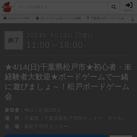
ログイン
ボドゲーマTOP
ボードゲーム会/イベント情報
千葉県のボードゲーム会
2024
4
14
日
年
月
日
曜日
終了
11:00～18:00
★4/14(日)千葉県松戸市★初心者・未
経験者大歓迎★ボードゲームで一緒
に遊びましょ～！松戸ボードゲーム
会
参加者：
48人 / 定員100人
場 所：
千葉県（千葉県新松戸市民センター ホール）
会 場：
新松戸市民センター