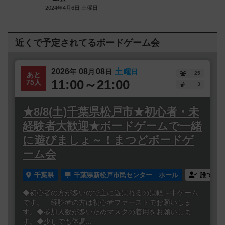
2024年4月6日 土曜日
近くで予定されてるボードゲーム会
2026
08
08
土
年
月
日
曜日
25
あと
11:00～21:00
75人
3
★8/8(土)千葉県松戸市★初心者・未
経験者大歓迎★ボードゲームで一緒
に遊びましょ～！まつどボードゲ
ーム会
千葉県
千葉県新松戸市民センター ホール
誰でも
◆初心者の方が多いので主に遊ばれるのは軽～中ゲーム
です。 経験者の方は初心者ファーストでお願いしま
す。◆参加人数が多いためマスクの着用をお願いしま
す。◆少しでも体調...