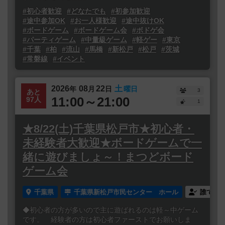
#初心者歓迎
#どなたでも
#初参加歓迎
#途中参加OK
#お一人様歓迎
#途中抜けOK
#ボードゲーム
#ボードゲーム会
#ボドゲ会
#パーティゲーム
#中量級ゲーム
#軽ゲー
#東京
#千葉
#柏
#流山
#馬橋
#新松戸
#松戸
#茨城
#常磐線
#イベント
2026
08
22
土
年
月
日
曜日
3
あと
11:00～21:00
97人
1
★8/22(土)千葉県松戸市★初心者・
未経験者大歓迎★ボードゲームで一
緒に遊びましょ～！まつどボード
ゲーム会
千葉県
千葉県新松戸市民センター ホール
誰でも
◆初心者の方が多いので主に遊ばれるのは軽～中ゲーム
です。 経験者の方は初心者ファーストでお願いしま