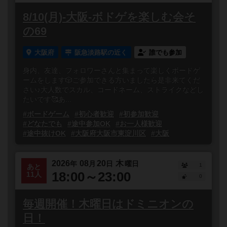
8/10(月)-大阪-ボドゲを楽しむ会そ
の69
大阪府
阪急淡路駅の近く
誰でも参加
身内、友達、フォロワーさんと集まって楽しくボードゲ
ームをします🎲ご参加できる方いましたら是非来てくだ
さい♪大人数でスカル、コードネーム、ストライクなどし
たいです🥰あ...
#ボードゲーム
#初心者歓迎
#初参加歓迎
#どなたでも
#途中参加OK
#お一人様歓迎
#途中抜けOK
#大阪府大阪市東淀川区
#大阪
2026
08
20
木
年
月
日
曜日
1
あと
18:00～23:00
11人
0
毎週開催！木曜日はドミニオンの
日！