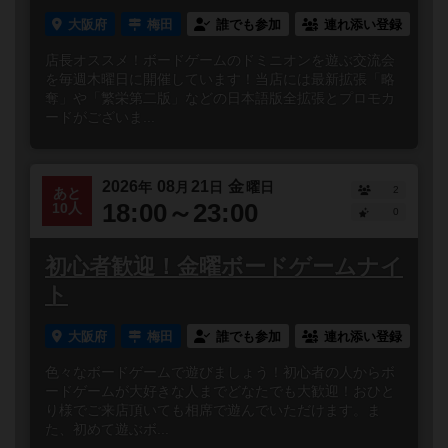
大阪府
梅田
誰でも参加
連れ添い登録
店長オススメ！ボードゲームのドミニオンを遊ぶ交流会
を毎週木曜日に開催しています！当店には最新拡張「略
奪」や「繁栄第二版」などの日本語版全拡張とプロモカ
ードがございま...
2026
08
21
金
年
月
日
曜日
2
あと
18:00～23:00
10人
0
初心者歓迎！金曜ボードゲームナイ
ト
大阪府
梅田
誰でも参加
連れ添い登録
色々なボードゲームで遊びましょう！初心者の人からボ
ードゲームが大好きな人までどなたでも大歓迎！おひと
り様でご来店頂いても相席で遊んでいただけます。ま
た、初めて遊ぶボ...