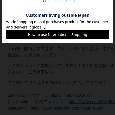
〇お願い
・スムーズに晩ごはんを提供する＆お席の確保のため、来
の方は予めご予約頂けると助かります。
・オーダーなどで店主の手が空いてない際はインストやゲ
びのご協力をお願いします。
・勧誘、賭博、暴力は禁止です。不快な思いをされる方が
合は厳しく処分させて頂きます。
・このイベントに参加されている方同士で相席をお願いす
あるので、ご了承下さい。
ご予約やご質問は以下のSNSからお待ちしております！
Line公式アカウント：
https://lin.ee/k7MQe6x
X（旧Twitter）公式アカウント：
https://twitter.com/SwellM
Instagram：
https://www.instagram.com/mikuniswell/