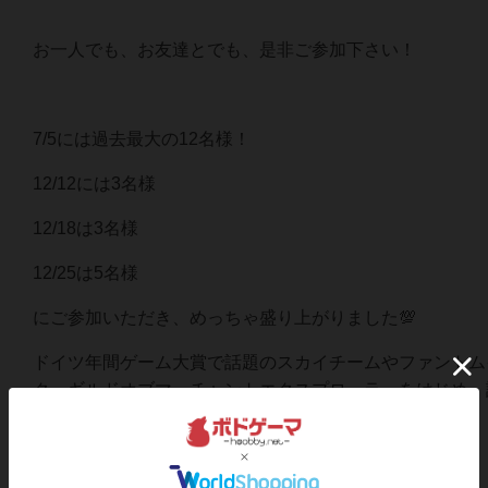
お一人でも、お友達とでも、是非ご参加下さい！
7/5には過去最大の12名様！
12/12には3名様
12/18は3名様
12/25は5名様
にご参加いただき、めっちゃ盛り上がりました💯
ドイツ年間ゲーム大賞で話題のスカイチームやファントム
ク、ギルドオブマーチャントエクスプローラーをはじめ、
もどんどん入荷していまーす！