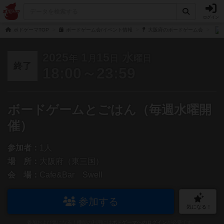
ログイン
ボドゲーマTOP
ボードゲーム会/イベント情報
大阪府のボードゲーム会
2025
1
15
水
年
月
日
曜日
終了
18:00～23:59
ボードゲームとごはん（毎週水曜開
催）
参加者：
1人
場 所：
大阪府（東三国）
会 場：
Cafe&Bar Swell
参加する
気になる！
参加および気になる！機能の利用には
ボドゲーマへのログイン
が必要です。