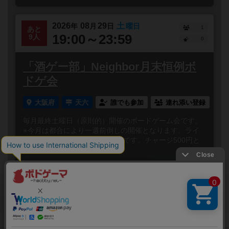
2026
08
29
土
年
月
日
曜日
1
あと
19:00～23:59
9人
0
「酒ゲー部」Neighbor月末恒例ボ
ドゲ会
大阪府
天六
誰でも参加
連れ添い登録
毎月最終土曜日（原則的）開催のボードゲーム会です。
※今月は都合により一週前倒しの開催となります。ライ
トな層でライトなゲームが多いです。チャージ500円と
ワンオーダー...
閉じる
Copyright (c)
ボードゲームのプレイ履歴を記録し
【ボドゲーマ】ボードゲームの総合情報サイト
て、
All rights reserved.
自分のデータを管理しませんか？