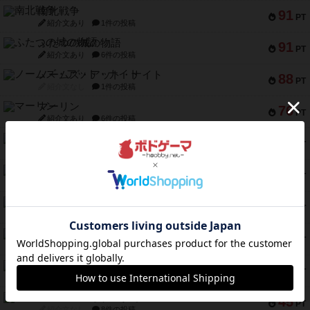
南北戦争
91
PT
紹介文あり
1件の投稿
ふたつの城の物語
91
PT
紹介文あり
6件の投稿
ノームズ・アット・ナイト
88
PT
紹介文なし
1件の投稿
マーリン
76
PT
紹介文あり
6件の投稿
フラットアイアン
75
PT
紹介文なし
2件の投稿
トランスオリエント・エクスプレス
70
PT
紹介文なし
1件の投稿
アンブッシュ！：ムーブアウト！
59
PT
紹介文あり
1件の投稿
キャプテン・フリップ：イスラ・ボンバ
51
PT
紹介文なし
2件の投稿
ガルフストライク
46
PT
紹介文あり
1件の投稿
エコーズ・オブ・タイム
45
PT
紹介文なし
8件の投稿