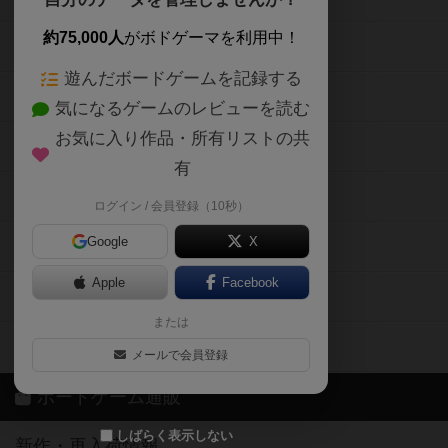
約75,000人
がボドゲーマを利用中！
ボードゲームの新着レビュー
遊んだボードゲームを記録する
ボードゲーム会情報
気になるゲームのレビューを読む
お気に入り作品・所有リストの共
メカニクス特集
有
掲示板・トピックス
ログイン / 会員登録（10秒）
Google
X
ボドとも・会員一覧
Apple
Facebook
ボードゲーム業界コラム
または
ボドゲーマご利用案内
メールで会員登録
ボードゲーム通販
しばらく表示しない
新作・再入荷情報