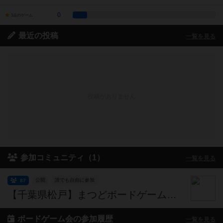
0
1点のゲーム
最近の投稿
一覧を見る
投稿がありません
参加コミュニティ（1）
一覧を見る
公開
誰でも自由に参加
87
【千葉県松戸】まつどボードゲーム会（主催：Booo!GAMES）：
ボードゲーム会の参加履歴
一覧を見る