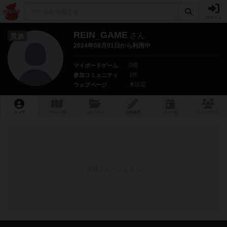
ログイン
REIN_GAME
さん
貴族
2024年08月01日から利用中
0個
マイボードゲーム
1件
参加コミュニティ
未設定
ウェブページ
トップ
ゲーム一覧
マイリスト
投稿履歴
ボ
ドゲ
会
コミュニティ
登録されていません