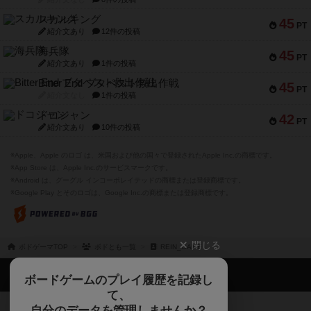
スカルキング
45
PT
紹介文あり
12件の投稿
海兵隊
45
PT
紹介文あり
1件の投稿
Bitter End ブタペスト救出作戦
45
PT
紹介文なし
1件の投稿
ドコジャン
42
PT
紹介文あり
10件の投稿
※Apple、Apple のロゴ は、米国および他の国々で登録されたApple Inc.の商標です。
※App Store は、Apple Inc.のサービスマークです。
※Android は、グーグル インコーポレイテッドの商標または登録商標です。
※Google Play とそのロゴは、Google Inc.の商標または登録商標です。
閉じる
ボドゲーマTOP
ボドとも一覧
REIN_GAME
ボドゲーマTOP
ボードゲームのプレイ履歴を記録し
て、
ボードゲームを検索する
自分のデータを管理しませんか？