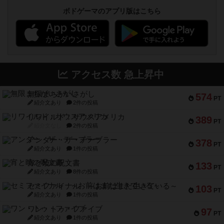
ボドゲーマのアプリ版はこちら
アクセス数 急上昇中
無限まちがいさがし
574
PT
紹介文あり
2件の投稿
リワイルド：サウスアメリカ
389
PT
紹介文なし
2件の投稿
アンダー・ザ・テーブラー
378
PT
紹介文あり
1件の投稿
宵と暁の呪文書
133
PT
紹介文あり
8件の投稿
セミファイナル ～お前はまだ生きている～
103
PT
紹介文あり
1件の投稿
ワン・トゥ・ファイブ
97
PT
紹介文あり
1件の投稿