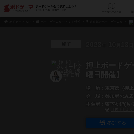
ボードゲーム会に参加しよう！
イベント作成・参加サービス
データベース
検
ボドゲーマTOP
ボードゲーム会/イベント情報
東京都のボードゲーム会
2023
10
13
終了
年
月
日
押上ボードゲー
曜日開催】
場 所：
東京都（押上
会 場：
参加者のみ表
主催者：
森下友紀(もり
【押上】より
参加する