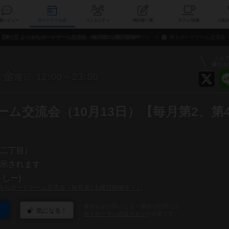
索
新着レビュー
ボードゲーム会
コミュニティ
掲示板一覧
カ
【押上】よりみちボードゲーム交流会（毎月第2土曜日開催中！）
押上ボードゲーム交流会（
シェ
盛り上
金
12:00～23:00
曜日
ム交流会（10月13日）【毎月第2、第
二丁目）
示されます
しー)
みちボードゲーム交流会（毎月第2土曜日開催中！）
参加および気になる！機能の利用には
気になる！
ボドゲーマへのログイン
が必要です。