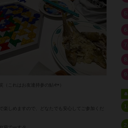
5
6
7
8
9
笑（これはお友達持参の鮎🐟）
1
で楽しめますので、どなたでも安心してご参加くだ
2
歓迎でーす🎉