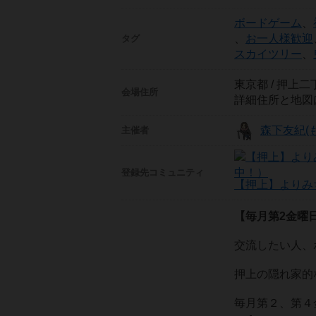
ボードゲーム
、
、
お一人様歓迎
タグ
スカイツリー
、
東京都 / 押上二
会場住所
詳細住所と地図
森下友紀(
主催者
登録先
コミュニティ
【押上】よりみ
【毎月第2金曜日
交流したい人、
押上の隠れ家的
毎月第２、第４