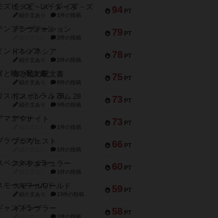
モズビ－ズ・レイダ－ズ
94
PT
紹介文あり
1件の投稿
テンプテーション
79
PT
紹介文なし
2件の投稿
インドネシア
78
PT
紹介文あり
2件の投稿
宵と暁の呪文書
75
PT
紹介文あり
8件の投稿
リスボン・トラム 28
73
PT
紹介文あり
9件の投稿
アマナイト
73
PT
紹介文なし
1件の投稿
ブラヴェスト
66
PT
紹介文なし
1件の投稿
スペクタキュラー
60
PT
紹介文なし
1件の投稿
スモールワールド
59
PT
紹介文あり
13件の投稿
ギャンブラー
58
PT
紹介文なし
2件の投稿