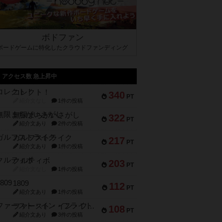
ボドファン
ボードゲームに特化したクラウドファンディング
アクセス数 急上昇中
コレクト！
340
PT
紹介文なし
1件の投稿
無限まちがいさがし
322
PT
紹介文あり
2件の投稿
ガルフストライク
217
PT
紹介文あり
1件の投稿
クルティボ
203
PT
紹介文なし
1件の投稿
1809
112
PT
紹介文あり
1件の投稿
ファースト・イン・フライト
108
PT
紹介文あり
3件の投稿