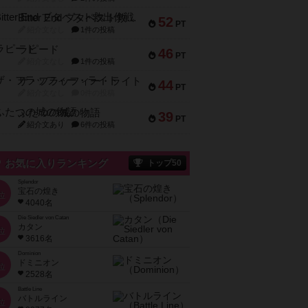
Bitter End ブタペスト救出作戦
52
PT
紹介文なし
1件の投稿
ラピード
46
PT
紹介文なし
1件の投稿
ザ・フラッフィー・ライト
44
PT
紹介文なし
0件の投稿
ふたつの城の物語
39
PT
紹介文あり
6件の投稿
お気に入りランキング
トップ50
Splendor
宝石の煌き
位
4040名
Die Siedler von Catan
カタン
位
3616名
Dominion
ドミニオン
位
2528名
Battle Line
バトルライン
位