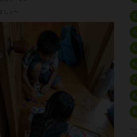
ましょ〜
3
4
5
6
7
8
9
※A
Ap