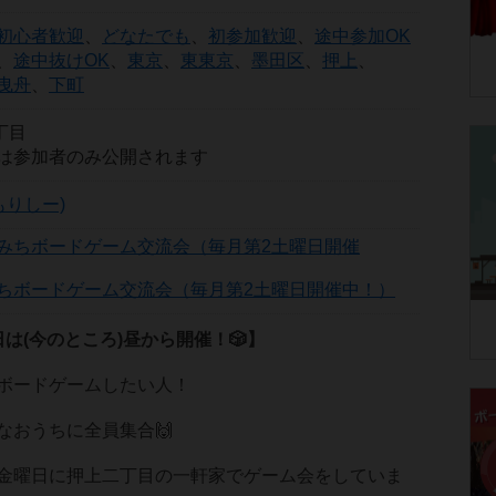
初心者歓迎
、
どなたでも
、
初参加歓迎
、
途中参加OK
、
途中抜けOK
、
東京
、
東東京
、
墨田区
、
押上
、
曳舟
、
下町
丁目
は参加者のみ公開されます
もりしー)
ちボードゲーム交流会（毎月第2土曜日開催中！）
は(今のところ)昼から開催！🎲】
ボードゲームしたい人！
なおうちに全員集合🙌
金曜日に押上二丁目の一軒家でゲーム会をしていま