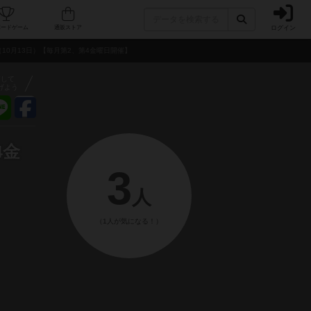
ログイン
フェ/店舗
人気ボードゲーム
通販ストア
10月13日）【毎月第2、第4金曜日開催】
アして
げよう
4金
3
人
（1人が気になる！）