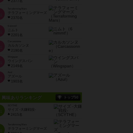
2377名
Terraforming Mars
テラフォーミングマーズ
位
2370名
6 nimmt!
ニムト
位
2201名
Carcassonne
カルカソンヌ
位
2190名
Wingspan
ウイングスパン
位
2149名
Azul
アズール
位
1903名
興味ありランキング
トップ50
SCYTHE
サイズ -大鎌戦役-
位
2415名
Terraforming Mars
テラフォーミングマーズ
位