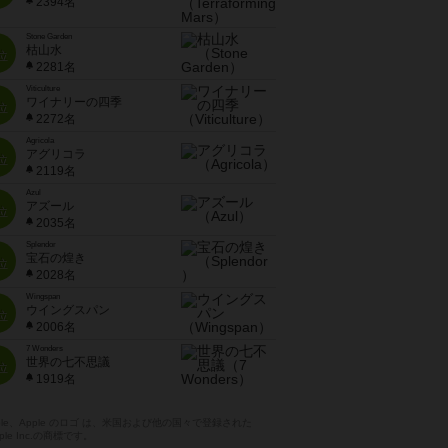
2394名
Stone Garden
枯山水
位
2281名
Viticulture
ワイナリーの四季
位
2272名
Agricola
アグリコラ
位
2119名
Azul
アズール
位
2035名
Splendor
宝石の煌き
位
2028名
Wingspan
ウイングスパン
位
2006名
7 Wonders
世界の七不思議
位
1919名
pple、Apple のロゴ は、米国および他の国々で登録された
ple Inc.の商標です。