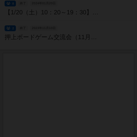
終了
2024年01月20日
8
【1/20（土）10：20～19：30】練馬で重めボドゲ会
終了
2023年11月10日
2
押上ボードゲーム交流会（11月10日）【毎月第2、第4金曜日開催】