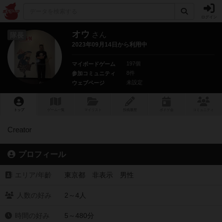
ログイン
オウ
さん
隊長
2023年09月14日から利用中
197個
マイボードゲーム
8件
参加コミュニティ
未設定
ウェブページ
トップ
ゲーム一覧
マイリスト
投稿履歴
ボ
ドゲ
会
コミュニティ
Creator
プロフィール
エリア/年齡
東京都 非表示 男性
人数の好み
2～4人
時間の好み
5～480分