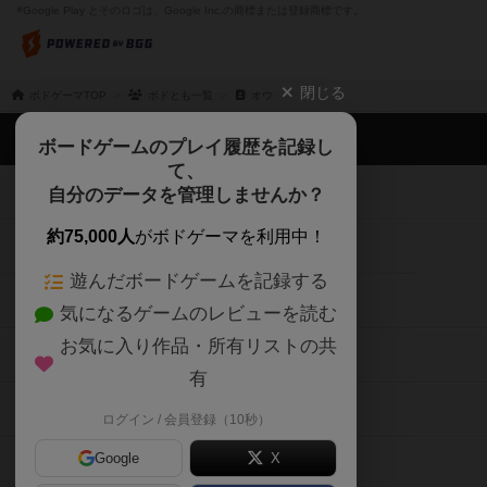
※Google Play とそのロゴは、Google Inc.の商標または登録商標です。
閉じる
ボドゲーマTOP
ボドとも一覧
オウ
ボドゲーマTOP
ボードゲームのプレイ履歴を記録し
て、
ボードゲームを検索する
自分のデータを管理しませんか？
約75,000人
がボドゲーマを利用中！
ボードゲームの新着レビュー
遊んだボードゲームを記録する
ボードゲーム会情報
気になるゲームのレビューを読む
お気に入り作品・所有リストの共
メカニクス特集
有
掲示板・トピックス
ログイン / 会員登録（10秒）
Google
X
ボドとも・会員一覧