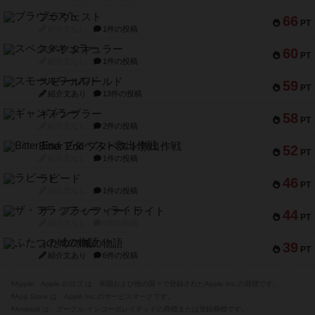
ブラヴェスト
66
PT
紹介文なし
1件の投稿
スペクタキュラー
60
PT
紹介文なし
1件の投稿
スモールワールド
59
PT
紹介文あり
13件の投稿
ギャンブラー
58
PT
紹介文なし
2件の投稿
Bitter End ブタペスト救出作戦
52
PT
紹介文なし
1件の投稿
ラピード
46
PT
紹介文なし
1件の投稿
ザ・フラッフィー・ライト
44
PT
紹介文なし
0件の投稿
ふたつの城の物語
39
PT
紹介文あり
6件の投稿
※Apple、Apple のロゴ は、米国および他の国々で登録されたApple Inc.の商標です。
※App Store は、Apple Inc.のサービスマークです。
※Android は、グーグル インコーポレイテッドの商標または登録商標です。