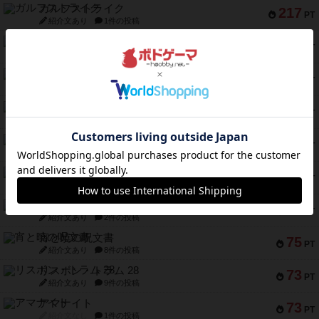
ガルフストライク
217
PT
紹介文あり
1件の投稿
クルティボ
203
PT
紹介文なし
1件の投稿
1809
112
PT
紹介文あり
1件の投稿
ファースト・イン・フライト
108
PT
紹介文あり
3件の投稿
モズビ－ズ・レイダ－ズ
94
PT
紹介文あり
1件の投稿
テンプテーション
79
PT
紹介文なし
2件の投稿
インドネシア
78
PT
紹介文あり
2件の投稿
宵と暁の呪文書
75
PT
紹介文あり
8件の投稿
リスボン・トラム 28
73
PT
紹介文あり
9件の投稿
アマナイト
73
PT
紹介文なし
1件の投稿