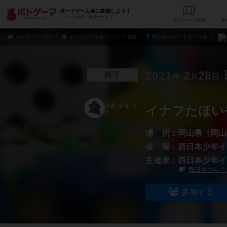
ボードゲーム会に参加しよう！
イベント作成・参加サービス
データベース
検
ボドゲーマTOP
ボードゲーム会/イベント情報
岡山県のボードゲーム会
2021
2
28
終了
年
月
日
イナフたほい
場 所：
岡山県（岡山
会 場：
西日本少年イ
主催者：
西日本少年イ
西日本少年イ
参加する