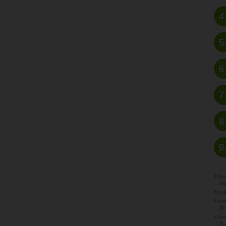
4
5
6
7
8
9
※A
Ap
※Ap
※A
標
※Go
す