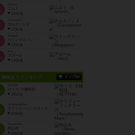
6 nimmt!
ニムト
位
2202名
Carcassonne
カルカソンヌ
位
2191名
Wingspan
ウイングスパン
位
2151名
Azul
アズール
位
1904名
興味ありランキング
トップ50
SCYTHE
サイズ -大鎌戦役-
位
2416名
Terraforming Mars
テラフォーミングマーズ
位
2396名
Stone Garden
枯山水
位
2281名