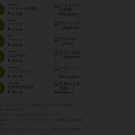
Viticulture
ワイナリーの四季
位
2273名
Agricola
アグリコラ
位
2120名
Azul
アズール
位
2034名
Splendor
宝石の煌き
位
2031名
Wingspan
ウイングスパン
位
2007名
7 Wonders
世界の七不思議
位
1921名
pple、Apple のロゴ は、米国および他の国々で登録された
ple Inc.の商標です。
p Store は、Apple Inc.のサービスマークです。
ndroid は、グーグル インコーポレイテッドの商標または登録商
です。
ogle Play とそのロゴは、Google Inc.の商標または登録商標で
。