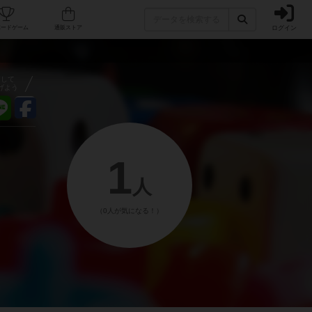
ログイン
フェ/店舗
人気ボードゲーム
通販ストア
アして
げよう
1
人
（0人が気になる！）