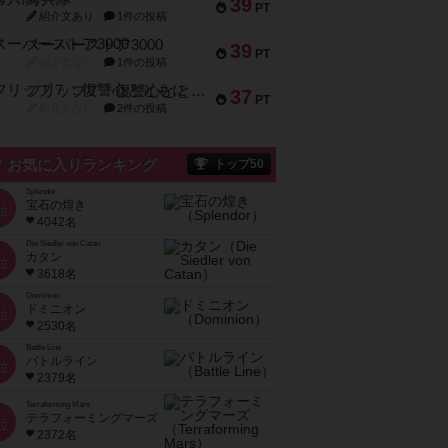
39
PT
紹介文あり
1件の投稿
スーパーストア3000
39
PT
紹介文なし
1件の投稿
フリップ７：復讐心とともに
37
PT
紹介文なし
2件の投稿
お気に入りランキング
トップ50
Splendor
宝石の煌き
位
4042名
Die Siedler von Catan
カタン
位
3618名
Dominion
ドミニオン
位
2530名
Battle Line
バトルライン
位
2379名
Terraforming Mars
テラフォーミングマーズ
位
2372名