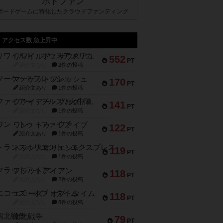
ボドファン
ボードゲームに特化したクラウドファンディング
アクセス数 急上昇中
リワイルド：サウスアメリカ
552
PT
紹介文なし
2件の投稿
マーケットフレッシュ
170
PT
紹介文あり
1件の投稿
ファイアー・ブルズ / 火牛陣
141
PT
紹介文なし
1件の投稿
ワン・トゥ・ファイブ
122
PT
紹介文あり
1件の投稿
トランスオリエント・エクスプレス
119
PT
紹介文なし
1件の投稿
フラットアイアン
118
PT
紹介文なし
2件の投稿
エコーズ・オブ・タイム
118
PT
紹介文なし
8件の投稿
南北戦争
79
PT