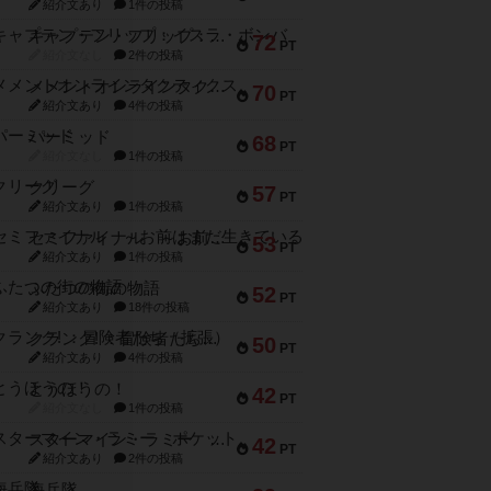
紹介文あり
1件の投稿
キャプテン・フリップ：イスラ・ボンバ
72
PT
紹介文なし
2件の投稿
メメントオンラインタクティクス
70
PT
紹介文あり
4件の投稿
パーミッド
68
PT
紹介文なし
1件の投稿
クリーグ
57
PT
紹介文あり
1件の投稿
セミファイナル ～お前はまだ生きている～
53
PT
紹介文あり
1件の投稿
ふたつの街の物語
52
PT
紹介文あり
18件の投稿
クランク! ：冒険者たち（拡張）
50
PT
紹介文あり
4件の投稿
とうほうの！
42
PT
紹介文なし
1件の投稿
スターマイン・ラミー ポケット
42
PT
紹介文あり
2件の投稿
海兵隊