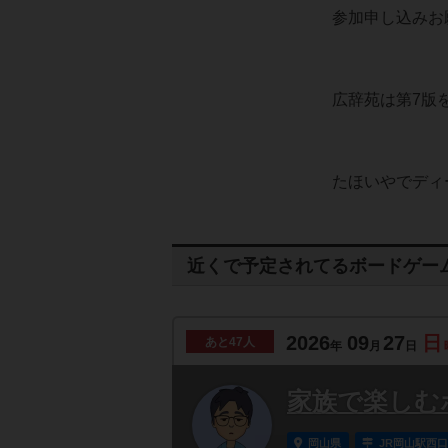
参加申し込みお
広辞苑は第7版
たほいやでディ
近くで予定されてるボードゲー
2026
09
27
日
あと
47人
年
月
日
家族で楽しむ
岡山県
JR岡山駅西