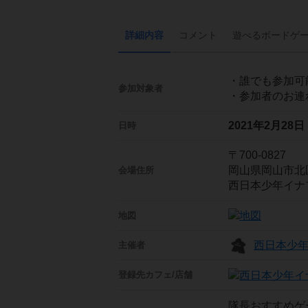
詳細内容
コメント
遊べる
ボード
ゲ
・誰でも参加可
参加対象者
・参加者のお連
2021年2月28
日時
〒700-0827
岡山県岡山市北区
会場住所
西日本少年イナ
地図
西日本少
主催者
登録先
カフェ/店舗
隊長おすすめゲ