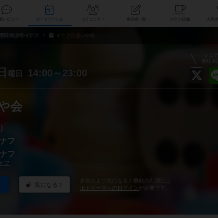
索
新着レビュー
ボードゲーム会
コミュニティ
掲示板一覧
カ
西日本少年イナフ
イナフたほいや会
シェ
盛り上
日
14:00～23:00
曜日
や会
）
ナフ
ナフ
ナフ
参加および気になる！機能の利用には
気になる！
ボドゲーマへのログイン
が必要です。