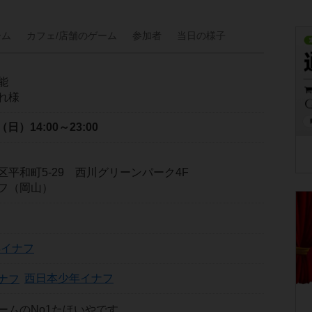
ーム
カフェ/
店舗の
ゲーム
参加者
当日の
様子
能
れ様
日（日）
14:00～23:00
平和町5-29 西川グリーンパーク4F
フ（岡山）
年イナフ
西日本少年イナフ
ームのNo1たほいやです。