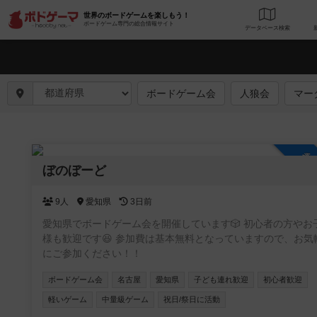
世界のボードゲームを楽しもう！
ボードゲーム専門の総合情報サイト
データベース
検
ボードゲーム会
人狼会
マー
参
ぼのぼーど
9人
愛知県
3日前
愛知県でボードゲーム会を開催しています🎲 初心者の方やお
様も歓迎です😆 参加費は基本無料となっていますので、お気
にご参加ください！！
ボードゲーム会
名古屋
愛知県
子ども連れ歓迎
初心者歓迎
軽いゲーム
中量級ゲーム
祝日/祭日に活動