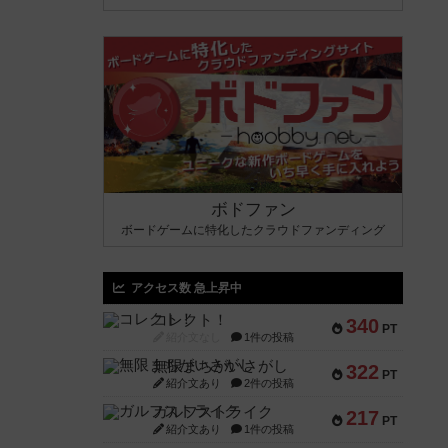
ボドファン
ボードゲームに特化したクラウドファンディング
アクセス数 急上昇中
コレクト！
340
PT
紹介文なし
1件の投稿
無限まちがいさがし
322
PT
紹介文あり
2件の投稿
ガルフストライク
217
PT
紹介文あり
1件の投稿