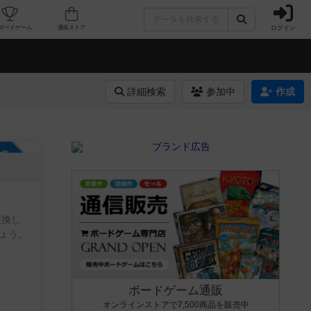
ログイン
カフェ/店舗
人気ボードゲーム
通販ストア
詳細検索
参加中
作成
参加自由
交換し
ょう。
ボードゲーム通販
オンラインストアで7,500商品を販売中