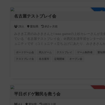
参
名古屋テストプレイ会
28人
愛知県
約2ヶ月前
みさき工房のみさきさんとI was gameの上杉カレーさんが主
ている「名古屋テストプレイ会」＠西区生涯学習センターの
ュニティです（コミュニティ立ち上げにあたり、みさきさん
の許可はいただいております）。ゲーム制作者様や名古屋テ
ボードゲーム会
同人ゲーム
テストプレイ
ゲーム制作者
愛知
プレイ会に興味がある方、名古屋テストプレイ会に過去参加
ことがある方などお気軽にご参加ください。愛知県在住でな
テストプレイ会
名古屋市
定期開催
オープン会
も多数参加されています。
承
平日ボドゲ難民を救う会
4人
愛知県
4年以上前