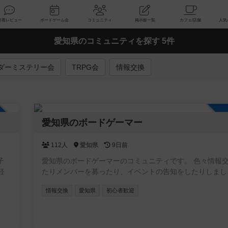
索
新着レビュー
ボードゲーム会
コミュニティ
掲示板一覧
愛知県のコミュニティを探す 5件
ダーミステリー会
TRPG会
情報交換
加自由
愛知県のボードゲーマー
112人
愛知県
9日前
子
愛知県のボードゲーマーのコミュニティです。 色々情報
軽
たりメンバーを募ったり、イベントの告知をしたりしまし
情報交換
愛知県
初心者歓迎