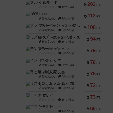
クルティボ
203
PT
紹介文なし
1件の投稿
1809
112
PT
紹介文あり
1件の投稿
ファースト・イン・フライト
108
PT
紹介文あり
3件の投稿
モズビ－ズ・レイダ－ズ
94
PT
紹介文あり
1件の投稿
テンプテーション
79
PT
紹介文なし
2件の投稿
インドネシア
78
PT
紹介文あり
2件の投稿
宵と暁の呪文書
75
PT
紹介文あり
8件の投稿
リスボン・トラム 28
73
PT
紹介文あり
9件の投稿
アマナイト
73
PT
紹介文なし
1件の投稿
ブラヴェスト
66
PT
紹介文なし
1件の投稿