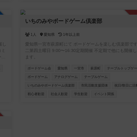
加自由
いちのみやボードゲーム倶楽部
1人
愛知県
1年以上前
催し
愛知県一宮市萩原町にて ボードゲームを楽しむ倶楽部です。
コミ
二第四土曜日 9:00〜16:30定期開催 不定期で他にも開催しており
から
ます。
スト
県
ボードゲーム会
愛知県
一宮市
萩原町
テーブルトップゲ
した
い方
ボードゲーム
アナログゲーム
テーブルゲーム
いちのみやボードゲーム倶楽部
市民活動支援団体
祝日/祭日に活
初心者歓迎
社会人歓迎
学生歓迎
イベント関係
認制