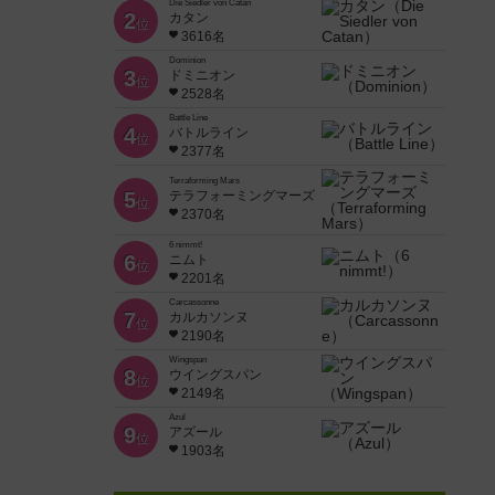
Die Siedler von Catan
2
カタン
位
3616名
Dominion
3
ドミニオン
位
2528名
Battle Line
4
バトルライン
位
2377名
Terraforming Mars
5
テラフォーミングマーズ
位
2370名
6 nimmt!
6
ニムト
位
2201名
Carcassonne
7
カルカソンヌ
位
2190名
Wingspan
8
ウイングスパン
位
2149名
Azul
9
アズール
位
1903名