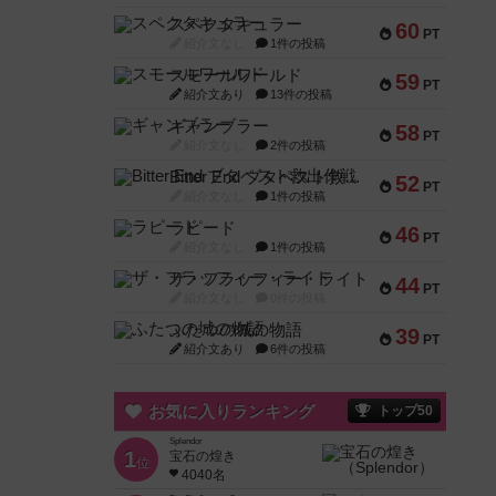
スペクタキュラー
60
PT
紹介文なし
1件の投稿
スモールワールド
59
PT
紹介文あり
13件の投稿
ギャンブラー
58
PT
紹介文なし
2件の投稿
Bitter End ブタペスト救出作戦
52
PT
紹介文なし
1件の投稿
ラピード
46
PT
紹介文なし
1件の投稿
ザ・フラッフィー・ライト
44
PT
紹介文なし
0件の投稿
ふたつの城の物語
39
PT
紹介文あり
6件の投稿
お気に入りランキング
トップ50
Splendor
1
宝石の煌き
位
4040名