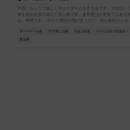
平日にみんなで楽しくボードゲームをする会です。 目的は、主
催を含め全員が楽しく遊ぶ事です。参加者はお客様ではあり
ん。仲間です。 ボドゲ用語が飛び交うので、初心者向けとゆう
わけではありません。 技術や勝敗を争うわけではないので、玄
ボードゲーム会
平日/昼に活動
社会人歓迎
ゲーム以外の交流あり
人向けでもありません。 ライト勢が、みんなで楽しく遊ぶのが
目的です。 わからないことは、聞いて下さい。 自分から行動し
愛知県
て、楽しめる方のみのご参加でお願い致します。