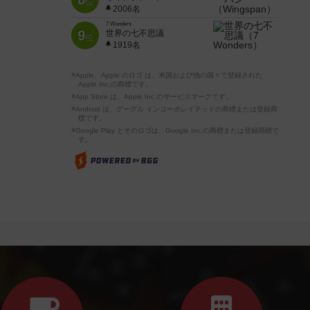
位
2006名
7 Wonders
9
世界の七不思議
位
1919名
※Apple、Apple のロゴ は、米国および他の国々で登録された
Apple Inc.の商標です。
※App Store は、Apple Inc.のサービスマークです。
※Android は、グーグル インコーポレイテッドの商標または登録商
標です。
※Google Play とそのロゴは、Google Inc.の商標または登録商標で
す。