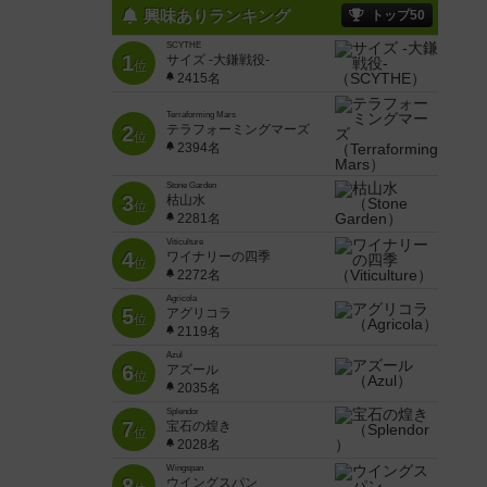
興味ありランキング
トップ50
SCYTHE
1
サイズ -大鎌戦役-
位
2415名
Terraforming Mars
2
テラフォーミングマーズ
位
2394名
Stone Garden
3
枯山水
位
2281名
Viticulture
4
ワイナリーの四季
位
2272名
Agricola
5
アグリコラ
位
2119名
Azul
6
アズール
位
2035名
Splendor
7
宝石の煌き
位
2028名
Wingspan
8
ウイングスパン