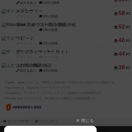
PT
紹介文あり
13件の投稿
ギャンブラー
58
PT
紹介文なし
2件の投稿
Bitter End ブタペスト救出作戦
52
PT
紹介文なし
1件の投稿
ラピード
46
PT
紹介文なし
1件の投稿
ザ・フラッフィー・ライト
44
PT
紹介文なし
0件の投稿
ふたつの城の物語
39
PT
紹介文あり
6件の投稿
※Apple、Apple のロゴ は、米国および他の国々で登録されたApple Inc.の商標です。
※App Store は、Apple Inc.のサービスマークです。
※Android は、グーグル インコーポレイテッドの商標または登録商標です。
※Google Play とそのロゴは、Google Inc.の商標または登録商標です。
閉じる
ボドゲーマTOP
コミュニティ