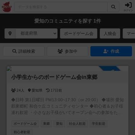
ログイン
愛知のコミュニティを探す 1件
ボードゲーム会
人狼会
マー
詳細検索
参加中
作成
参加自由
小学生からのボードゲーム会in東郷
24人
愛知県
17日前
◆日時 第1日曜日 PM13:00~17:30（or 20:00） ◆場所 愛知
郡東郷町 和合ケ丘コミュニティセンター ◆初心者＆お子様
連れ歓迎 ・小さなお子様がいてオープン会への参加をため
らっていた方 ・お子様と一緒に楽しみたい方 ・ゲーマー同
ボードゲーム会
東郷
愛知
社会人歓迎
学生歓迎
士の交流を深めたい方 ・お子様に優しく接してくださる方
ぜひ一緒に遊びましょう！ コミュニティでは、出欠連絡の
初心者歓迎