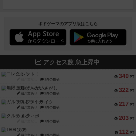
ボドゲーマのアプリ版はこちら
アクセス数 急上昇中
コレクト！
340
PT
紹介文なし
1件の投稿
無限まちがいさがし
322
PT
紹介文あり
2件の投稿
ガルフストライク
217
PT
紹介文あり
1件の投稿
クルティボ
203
PT
紹介文なし
1件の投稿
1809
112
PT
紹介文あり
1件の投稿