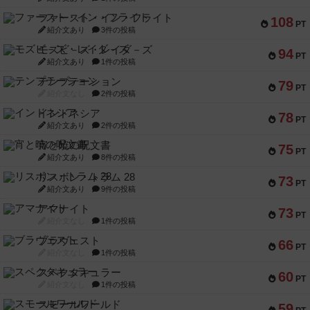
ファースト・イン・フライト
108
PT
紹介文あり
3件の投稿
モズビ－ズ・レイダ－ズ
94
PT
紹介文あり
1件の投稿
テンプテーション
79
PT
紹介文なし
2件の投稿
インドネシア
78
PT
紹介文あり
2件の投稿
宵と暁の呪文書
75
PT
紹介文あり
8件の投稿
リスボン・トラム 28
73
PT
紹介文あり
9件の投稿
アマナイト
73
PT
紹介文なし
1件の投稿
ブラヴェスト
66
PT
紹介文なし
1件の投稿
スペクタキュラー
60
PT
紹介文なし
1件の投稿
スモールワールド
59