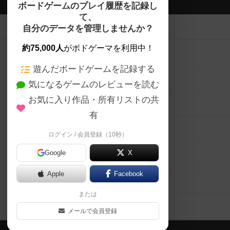
ボドゲーマTOP
ボードゲームのプレイ履歴を記録し
て、
ボードゲームを検索する
自分のデータを管理しませんか？
約75,000人
がボドゲーマを利用中！
ボードゲームの新着レビュー
遊んだボードゲームを記録する
ボードゲーム会情報
気になるゲームのレビューを読む
お気に入り作品・所有リストの共
メカニクス特集
有
掲示板・トピックス
ログイン / 会員登録（10秒）
Google
X
ボドとも・会員一覧
Apple
Facebook
ボードゲーム業界コラム
または
ボドゲーマご利用案内
メールで会員登録