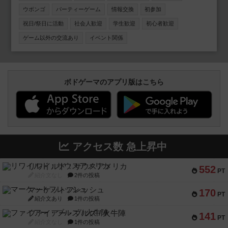
り 平均30人ほどの方にご参加いただいております。 是非一
ウボンゴ
パーティーゲーム
情報交換
初参加
緒に遊んでください！✨✨
祝日/祭日に活動
社会人歓迎
学生歓迎
初心者歓迎
ゲーム以外の交流あり
イベント関係
ボドゲーマのアプリ版はこちら
アクセス数 急上昇中
リワイルド：サウスアメリカ
552
PT
紹介文なし
2件の投稿
マーケットフレッシュ
170
PT
紹介文あり
1件の投稿
ファイアー・ブルズ / 火牛陣
141
PT
紹介文なし
1件の投稿