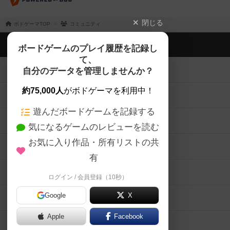
閉じる
ボドゲーマTOP
コミュニティ
ボドゲーマTOP
ボードゲームのプレイ履歴を記録し
て、
ボードゲームを検索する
自分のデータを管理しませんか？
約75,000人
がボドゲーマを利用中！
ボードゲームの新着レビュー
遊んだボードゲームを記録する
ボードゲーム会情報
気になるゲームのレビューを読む
お気に入り作品・所有リストの共
メカニクス特集
有
掲示板・トピックス
ログイン / 会員登録（10秒）
Google
X
ボドとも・会員一覧
Apple
Facebook
ボードゲーム業界コラム