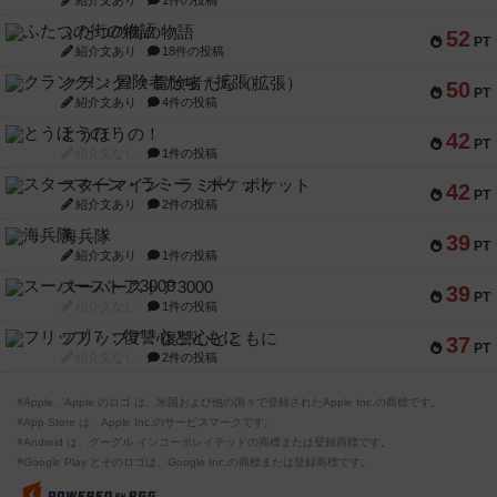
紹介文あり
1件の投稿
ふたつの街の物語
52
PT
紹介文あり
18件の投稿
クランク! ：冒険者たち（拡張）
50
PT
紹介文あり
4件の投稿
とうほうの！
42
PT
紹介文なし
1件の投稿
スターマイン・ラミー ポケット
42
PT
紹介文あり
2件の投稿
海兵隊
39
PT
紹介文あり
1件の投稿
スーパーストア3000
39
PT
紹介文なし
1件の投稿
フリップ７：復讐心とともに
37
PT
紹介文なし
2件の投稿
※Apple、Apple のロゴ は、米国および他の国々で登録されたApple Inc.の商標です。
※App Store は、Apple Inc.のサービスマークです。
※Android は、グーグル インコーポレイテッドの商標または登録商標です。
※Google Play とそのロゴは、Google Inc.の商標または登録商標です。