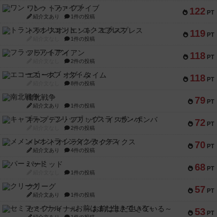
ワン・トゥ・ファイブ
122
PT
紹介文あり
1件の投稿
トランスオリエント・エクスプレス
119
PT
紹介文なし
1件の投稿
フラットアイアン
118
PT
紹介文なし
2件の投稿
エコーズ・オブ・タイム
118
PT
紹介文なし
8件の投稿
南北戦争
79
PT
紹介文あり
1件の投稿
キャプテン・フリップ：イスラ・ボンバ
72
PT
紹介文なし
2件の投稿
メメントオンラインタクティクス
70
PT
紹介文あり
4件の投稿
パーミッド
68
PT
紹介文なし
1件の投稿
クリーグ
57
PT
紹介文あり
1件の投稿
セミファイナル ～お前はまだ生きている～
53
PT