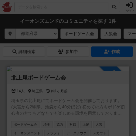
ログイン
イーオンズエンドのコミュニティを探す 1件
ボードゲーム会
人狼会
マー
詳細検索
参加中
作成
参加自由
北上尾ボードゲーム会
14人
埼玉県
約1ヶ月前
埼玉県の北上尾にてボードゲーム会を開催しております。
(大宮から2駅隣、池袋から40分ほど) 初めての方もボドゲ初
心者の方でもどなたでも楽しめる環境を用意しておりま
す。主催含めみんなが持ってきてくれるゲームは新旧含め
ボードゲーム会
埼玉
協力
対戦
上尾
大宮
100種類以上のゲームをご用意しております。 駐車場は200
台ほどで無料です。 6年1月10日現在/114回の開催をしてお
イーオンズエンド
テラフォ
アークノヴァ
スカウト