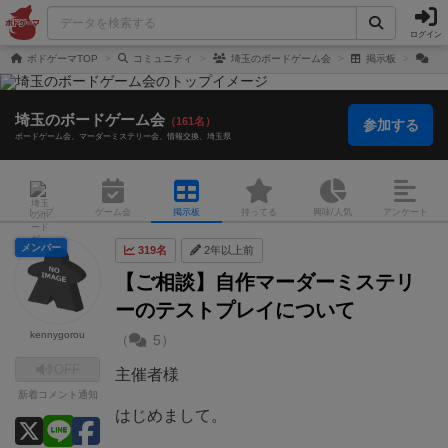
ログイン
ボドゲーマTOP
コミュニティ
埼玉のボードゲーム会
掲示板
【
埼玉のボードゲーム会
（161名）
参加する
ボードゲーム会
マーダーミステリー会
情報交換
埼玉県
トップ
ゲーム会
掲示板
持ってる
興味/人気
アンケート
メンバー
319名
2年以上前
【ご相談】自作マーダーミステリ
ーのテストプレイについて
kennygorou
（
5）
OFF
主催者様
新着コメント通知
はじめまして。