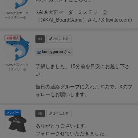
KAI🐬大宮マーダーミステリー会
KAI🐬大宮マーダ
ーミステリー会
（@KAI_BoardGame）さん / X (twitter.com)
副管理人
#4
2年以上前
kennygorou
さん
#2
KAI🐬大宮マーダ
了解しました、15分前を目安にお越し下さ
ーミステリー会
い。
当日の連絡グループに入れますので、Xのフ
ォローもお願いします。
メンバー
#5
2年以上前
ありがとうございます。
フォローさせていただきました。