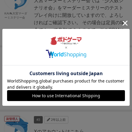
大宮マーダーミステリー会では『少人数シ
ナリオ会』をマーダーミステリーのテスト
KAI🐬大宮マーダ
プレイ向けに開放していますので、よろし
ーミステリー会
ければご確認下さい。 その場合は定員の場
合でも+αで参加できますので、XのGDMに
ご招待します。
メンバー
#2
2年以上前
早速ご回答いただきありがとうございまし
た。
kennygorou
では、1/21のマーダーミステリー会に参加
させていただきます。
当日よろしくお願いいたします。
副管理人
#3
2年以上前
Xのアカウントはこちら。