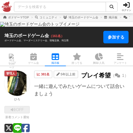
ログイン
ボドゲーマTOP
コミュニティ
埼玉のボードゲーム会
掲示板
プ
埼玉のボードゲーム会
（161名）
参加する
ボードゲーム会
マーダーミステリー会
情報交換
埼玉県
トップ
ゲーム会
掲示板
持ってる
興味/人気
アンケート
管理人
プレイ希望
381名
5年以上前
（
1）
一緒に遊んでみたいゲームについて話合い
ましょう
ひろ
OFF
新着コメント通知