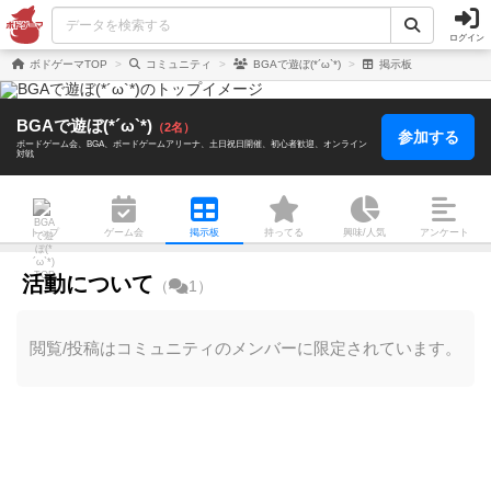
ログイン
ボドゲーマTOP
コミュニティ
BGAで遊ぼ(*´ω`*)
掲示板
BGAで遊ぼ(*´ω`*)
（2名）
参加する
ボードゲーム会
BGA
ボードゲームアリーナ
土日祝日開催
初心者歓迎
オンライン
対戦
トップ
ゲーム会
掲示板
持ってる
興味/人気
アンケート
活動について
（
1）
閲覧/投稿はコミュニティのメンバーに限定されています。