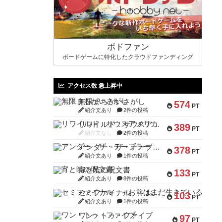
ボドファン
ボードゲームに特化したクラウドファンディング
アクセス数 急上昇中
無限まちがいさがし
574
PT
紹介文あり
2件の投稿
リワイルド：サウスアメリカ
389
PT
紹介文なし
2件の投稿
アンダー・ザ・テーブラー
378
PT
紹介文あり
1件の投稿
宵と暁の呪文書
133
PT
紹介文あり
8件の投稿
セミファイナル ～お前はまだ生きている～
103
PT
紹介文あり
1件の投稿
ワン・トゥ・ファイブ
97
PT