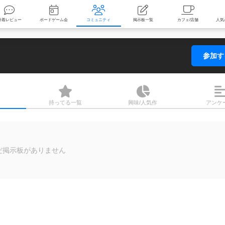
索
新着レビュー
ボードゲーム会
コミュニティ
掲示板一覧
参加
持ってる
一覧
興味/人気
作
アンケ
だ掲示板がありません