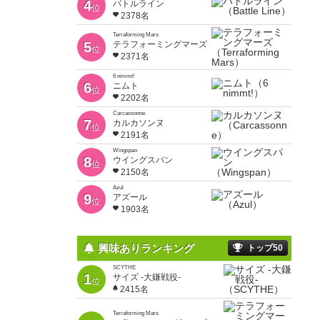
4
バトルライン
位
2378名
Terraforming Mars
5
テラフォーミングマーズ
位
2371名
6 nimmt!
6
ニムト
位
2202名
Carcassonne
7
カルカソンヌ
位
2191名
Wingspan
8
ウイングスパン
位
2150名
Azul
9
アズール
位
1903名
興味ありランキング
トップ50
SCYTHE
1
サイズ -大鎌戦役-
位
2415名
Terraforming Mars