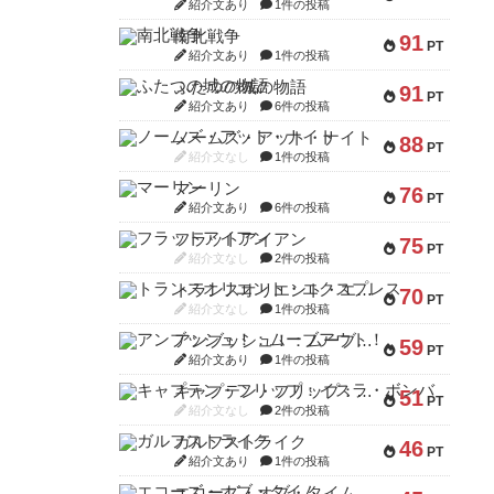
紹介文あり
1件の投稿
南北戦争
91
PT
紹介文あり
1件の投稿
ふたつの城の物語
91
PT
紹介文あり
6件の投稿
ノームズ・アット・ナイト
88
PT
紹介文なし
1件の投稿
マーリン
76
PT
紹介文あり
6件の投稿
フラットアイアン
75
PT
紹介文なし
2件の投稿
トランスオリエント・エクスプレス
70
PT
紹介文なし
1件の投稿
アンブッシュ！：ムーブアウト！
59
PT
紹介文あり
1件の投稿
キャプテン・フリップ：イスラ・ボンバ
51
PT
紹介文なし
2件の投稿
ガルフストライク
46
PT
紹介文あり
1件の投稿
エコーズ・オブ・タイム