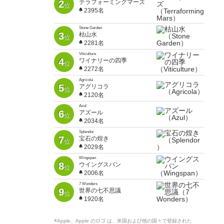
2
テラフォーミングマーズ
位
2395名
Stone Garden
3
枯山水
位
2281名
Viticulture
4
ワイナリーの四季
位
2272名
Agricola
5
アグリコラ
位
2120名
Azul
6
アズール
位
2034名
Splendor
7
宝石の煌き
位
2029名
Wingspan
8
ウイングスパン
位
2006名
7 Wonders
9
世界の七不思議
位
1920名
※Apple、Apple のロゴ は、米国および他の国々で登録された