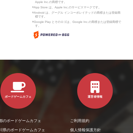
Apple Inc.の商標です。
※App Store は、Apple Inc.のサービスマークです。
※Android は、グーグル インコーポレイテッドの商標または登録商
標です。
※Google Play とそのロゴは、Google Inc.の商標または登録商標で
す。
ボードゲームカフェ
運営者情報
都のボードゲームカフェ
ご利用規約
川県のボードゲームカフェ
個人情報保護方針