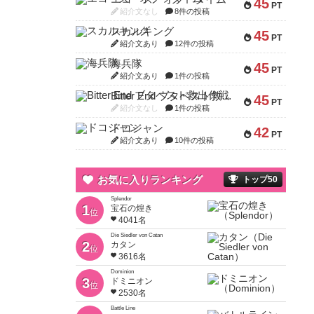
45
PT
紹介文なし
8件の投稿
スカルキング
45
PT
紹介文あり
12件の投稿
海兵隊
45
PT
紹介文あり
1件の投稿
Bitter End ブタペスト救出作戦
45
PT
紹介文なし
1件の投稿
ドコジャン
42
PT
紹介文あり
10件の投稿
お気に入りランキング
トップ50
Splendor
1
宝石の煌き
位
4041名
Die Siedler von Catan
2
カタン
位
3616名
Dominion
3
ドミニオン
位
2530名
Battle Line