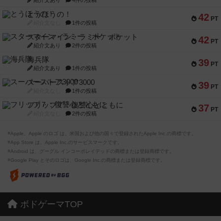
紹介文あり
4件の投稿
とうほうの！
42
PT
紹介文なし
1件の投稿
スターマイン・ラミー ポケット
42
PT
紹介文あり
2件の投稿
海兵隊
39
PT
紹介文あり
1件の投稿
スーパーストア3000
39
PT
紹介文なし
1件の投稿
フリップ７：復讐心とともに
37
PT
紹介文なし
2件の投稿
※Apple、Apple のロゴ は、米国および他の国々で登録されたApple Inc.の商標です。
※App Store は、Apple Inc.のサービスマークです。
※Android は、グーグル インコーポレイテッドの商標または登録商標です。
※Google Play とそのロゴは、Google Inc.の商標または登録商標です。
ボドゲーマTOP