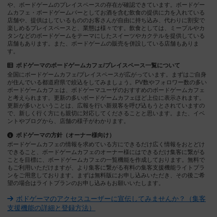
や、ボードゲームのプレイスペースの存在が確認できています。ボードゲー
ムカフェ・ボードゲームバーとしてお酒を含む飲食の提供に力を入れている
店舗や、提供はしているもののお客さんが自由に持ち込み、代わりに割安で
楽しめるプレイスペースと、業態は様々です。飲食としては、ミープルやカ
タンなどのボードゲームをテーマにしたスイーツやカクテルを提供している
店舗もあります。また、ボードゲームの販売を併設している店舗もありま
す。
ボドゲーマのボードゲームカフェ/プレイスペース一覧について
全国にボードゲームカフェ/プレイスペースが広がっています。まずはご自身
が住んでいる都道府県で絞込をしてみましょう。PV数やフォロワー数の多い
ボードゲームカフェは、ボドゲーマユーザのおすすめのボードゲームカフェ
と考えられます。更新の多いボードゲームカフェほど上位に表示されます。
更新が多いということは、広報を行い新規客を呼び込もうとされていますの
で、新しく行く方にも親切に対応してくださることと思います。また、イベ
ントやブログから、店舗の様子がわかります。
ボドゲーマの方針（オーナー様向け）
ボードゲームカフェの情報を求めている方にできるだけ広く情報をおとどけ
できること、ボードゲームカフェのオーナー様にはできるだけ集客に繋がる
ことを目標に、ボードゲームカフェの一覧機能を作成しております。無料で
もご利用いただけますが、より集客に繋がる有料の集客支援機能ライトプラ
ンをご用意しております。まずは無料版にお申し込みいただき、その後ご希
望の場合はライトプランのお申し込みもお願いいたします。
ボドゲーマのアクセスユーザーに宣伝してみませんか？（集客
支援機能の詳細と登録方法）