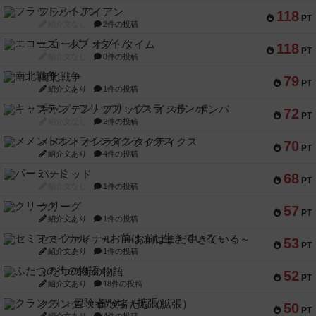
フラットアイアン
118
PT
紹介文なし
2件の投稿
エコーズ・オブ・タイム
118
PT
紹介文なし
8件の投稿
南北戦争
79
PT
紹介文あり
1件の投稿
キャプテン・フリップ：イスラ・ボンバ
72
PT
紹介文なし
2件の投稿
メメントオンラインタクティクス
70
PT
紹介文あり
4件の投稿
パーミッド
68
PT
紹介文なし
1件の投稿
クリーグ
57
PT
紹介文あり
1件の投稿
セミファイナル ～お前はまだ生きている～
53
PT
紹介文あり
1件の投稿
ふたつの街の物語
52
PT
紹介文あり
18件の投稿
クランク! ：冒険者たち（拡張）
50
PT