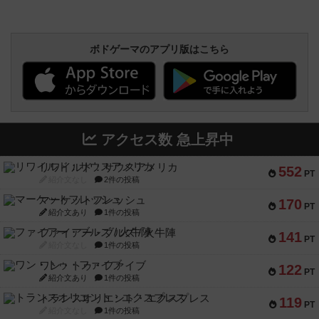
ボドゲーマのアプリ版はこちら
アクセス数 急上昇中
リワイルド：サウスアメリカ
552
PT
紹介文なし
2件の投稿
マーケットフレッシュ
170
PT
紹介文あり
1件の投稿
ファイアー・ブルズ / 火牛陣
141
PT
紹介文なし
1件の投稿
ワン・トゥ・ファイブ
122
PT
紹介文あり
1件の投稿
トランスオリエント・エクスプレス
119
PT
紹介文なし
1件の投稿