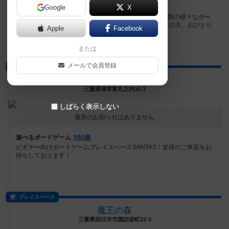
遊べるボードゲーム
Google
187個
X
三重県松阪市小津町に新規オープンしました。約200種類の様々なボー
ドゲームをご用意しております。グループの方、初めての方、おひとり
Apple
Facebook
様で...
または
メールで会員登録
プレイスペース
SANTAS
三重県津市東丸之内16-3
しばらく表示しない
最新のお知らせはありません
遊べるボードゲーム
580個
ビギナー向けボードゲームプレイスペースSANTAS！皆様のご来店をお
待ちしております！
プレイスペース
魔王の森
三重県四日市市諏訪栄町22-3