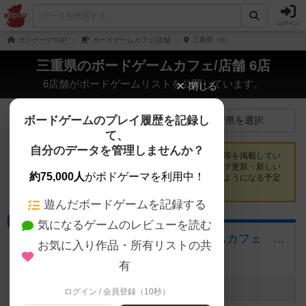
ログイン
ボドゲーマTOP
ボードゲームカフェ/店舗
三重県（6）
三重県のボードゲームカフェ/店舗 6店
6店舗がボードゲームリストを公開しています。
閉じる
ボードゲームのプレイ履歴を記録し
店舗イベント一覧
都道府県を選択
て、
自分のデータを管理しませんか？
三重県でボードゲームを遊べるカフェ・プレイスペース等を掲載してい
ます。店舗をフォローしておくと、開催イベント・ブログ更新・新しい
約75,000人
がボドゲーマを利用中！
提供ゲームが登録された際に、マイページで通知されるようになる予定
です。
遊んだボードゲームを記録する
ボードゲームカフェ
気になるゲームのレビューを読む
Board Game Cafe TRIBE (ボードゲームカフェ トライブ)
お気に入り作品・所有リストの共
三重県松阪市小津町635-4
有
最新のお知らせはありません
ログイン / 会員登録（10秒）