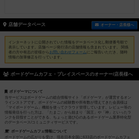
店舗データベース
オーナー・店長様へ
インターネットに公開されていた情報をデータベース化し郵便番号順で
表示しています。店舗ページ発行済の店舗情報も含まれています。 関係
者の方や有志の皆様から
お問い合わせフォーム
にご報告いただき、随時
情報の加筆修正を行っています。
ボードゲームカフェ・プレイスペースのオーナー/店長様へ
ボドゲーマについて
当サービスはボードゲームの総合情報サイト「ボドゲーマ」が運営するオン
ラインストアです。ボードゲームの経験数や所有数が増えてきた会員様は
「マイボードゲーム」機能を使ってクラウド管理しています。レビュー等の
情報発信を行った方は、「たまご」から始まり「国王」や「神」といったラ
ンクを目指すことができる、ちょっと遊び心のあるボードゲーム業界特化型
のデータベース/コミュニティサービスです。
ボードゲームカフェ情報について
ボードゲームの広がりを受け、現在日本全国に633店のボードゲームカフェ