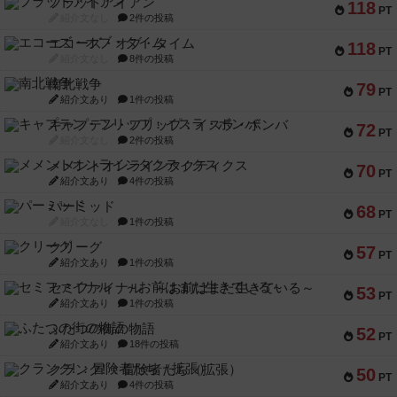
フラットアイアン
118
PT
紹介文なし
2件の投稿
エコーズ・オブ・タイム
118
PT
紹介文なし
8件の投稿
南北戦争
79
PT
紹介文あり
1件の投稿
キャプテン・フリップ：イスラ・ボンバ
72
PT
紹介文なし
2件の投稿
メメントオンラインタクティクス
70
PT
紹介文あり
4件の投稿
パーミッド
68
PT
紹介文なし
1件の投稿
クリーグ
57
PT
紹介文あり
1件の投稿
セミファイナル ～お前はまだ生きている～
53
PT
紹介文あり
1件の投稿
ふたつの街の物語
52
PT
紹介文あり
18件の投稿
クランク! ：冒険者たち（拡張）
50
PT
紹介文あり
4件の投稿