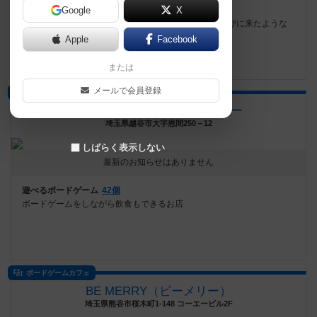
遊べるボードゲーム
Google
322個
X
東武東上線坂戸駅南口から徒歩３分 ともだちんちに遊びに来たような
安心感で遊べます 今後も続々ゲーム追加予定です
Apple
Facebook
または
メールで会員登録
ボードゲームカフェ
ボードゲームカフェフライデー
埼玉県越谷市大字恩間250－12
しばらく表示しない
最新のお知らせはありません
遊べるボードゲーム
42個
ボードゲームをしながら飲食もできるお店
ボードゲームカフェ
BE MERRY（ビーメリー）
埼玉県熊谷市桜木町1-148 コーエービル2F