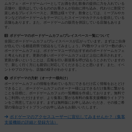
ムカフェ・ボードゲームバーとしてお酒を含む飲食の提供に力を入れている
店舗や、提供はしているもののお客さんが自由に持ち込み、代わりに割安で
楽しめるプレイスペースと、業態は様々です。飲食としては、ミープルやカ
タンなどのボードゲームをテーマにしたスイーツやカクテルを提供している
店舗もあります。また、ボードゲームの販売を併設している店舗もありま
す。
ボドゲーマのボードゲームカフェ/プレイスペース一覧について
全国にボードゲームカフェ/プレイスペースが広がっています。まずはご自身
が住んでいる都道府県で絞込をしてみましょう。PV数やフォロワー数の多い
ボードゲームカフェは、ボドゲーマユーザのおすすめのボードゲームカフェ
と考えられます。更新の多いボードゲームカフェほど上位に表示されます。
更新が多いということは、広報を行い新規客を呼び込もうとされていますの
で、新しく行く方にも親切に対応してくださることと思います。また、イベ
ントやブログから、店舗の様子がわかります。
ボドゲーマの方針（オーナー様向け）
ボードゲームカフェの情報を求めている方にできるだけ広く情報をおとどけ
できること、ボードゲームカフェのオーナー様にはできるだけ集客に繋がる
ことを目標に、ボードゲームカフェの一覧機能を作成しております。無料で
もご利用いただけますが、より集客に繋がる有料の集客支援機能ライトプラ
ンをご用意しております。まずは無料版にお申し込みいただき、その後ご希
望の場合はライトプランのお申し込みもお願いいたします。
ボドゲーマのアクセスユーザーに宣伝してみませんか？（集客
支援機能の詳細と登録方法）