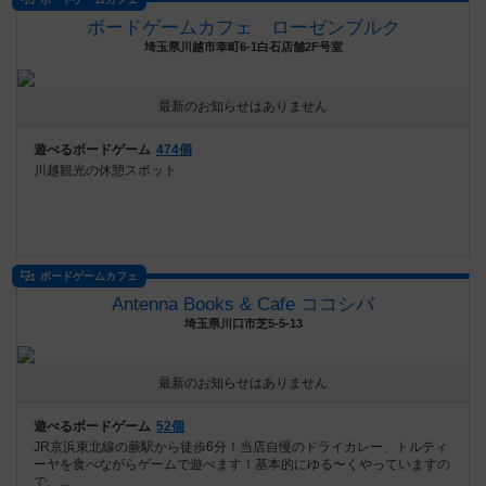
ボードゲームカフェ ローゼンブルク
埼玉県川越市幸町6-1白石店舗2F号室
最新のお知らせはありません
遊べるボードゲーム
474個
川越観光の休憩スポット
ボードゲームカフェ
Antenna Books & Cafe ココシバ
埼玉県川口市芝5-5-13
最新のお知らせはありません
遊べるボードゲーム
52個
JR京浜東北線の蕨駅から徒歩6分！当店自慢のドライカレー、トルティ
ーヤを食べながらゲームで遊べます！基本的にゆる〜くやっていますの
で、...