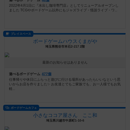
遊べるボードゲーム
46個
2022年4月1日に『水出し珈琲専門店』としてリニューアルオープンし
ました TCGやボードゲーム以外にもジャズライブ・怪談ライブ・ワ...
プレイスペース
ボードゲームハウスくまがや
埼玉県熊谷市本石2-217 2階
最新のお知らせはありません
遊べるボードゲーム
477個
仕事帰りや休日にふらっと遊びに行ける場所があったらいいなという思
いからお店を作りました✨ お友達とでもご家族でも、お一人様でもお気
軽...
ボードゲームカフェ
小さなココア屋さん ここ和
埼玉県川越市中原町1-10-6