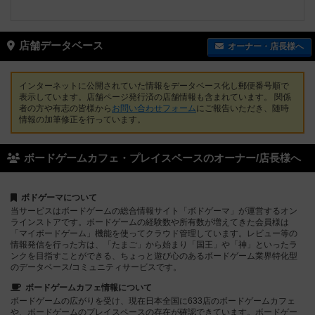
店舗データベース
オーナー・店長様へ
インターネットに公開されていた情報をデータベース化し郵便番号順で
表示しています。店舗ページ発行済の店舗情報も含まれています。 関係
者の方や有志の皆様から
お問い合わせフォーム
にご報告いただき、随時
情報の加筆修正を行っています。
ボードゲームカフェ・プレイスペースのオーナー/店長様へ
ボドゲーマについて
当サービスはボードゲームの総合情報サイト「ボドゲーマ」が運営するオン
ラインストアです。ボードゲームの経験数や所有数が増えてきた会員様は
「マイボードゲーム」機能を使ってクラウド管理しています。レビュー等の
情報発信を行った方は、「たまご」から始まり「国王」や「神」といったラ
ンクを目指すことができる、ちょっと遊び心のあるボードゲーム業界特化型
のデータベース/コミュニティサービスです。
ボードゲームカフェ情報について
ボードゲームの広がりを受け、現在日本全国に633店のボードゲームカフェ
や、ボードゲームのプレイスペースの存在が確認できています。ボードゲー