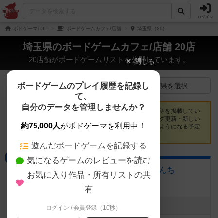
ログイン
ボドゲーマTOP
ボードゲームカフェ/店舗
埼玉県（20）
埼玉県のボードゲームカフェ/店舗 20店
20店舗がボードゲームリストを公開しています。
閉じる
ボードゲームのプレイ履歴を記録し
店舗イベント一覧
都道府県を選択
て、
自分のデータを管理しませんか？
埼玉県でボードゲームを遊べるカフェ・プレイスペース等を掲載してい
ます。店舗をフォローしておくと、開催イベント・ブログ更新・新しい
約75,000人
がボドゲーマを利用中！
提供ゲームが登録された際に、マイページで通知されるようになる予定
です。
遊んだボードゲームを記録する
プレイスペース
気になるゲームのレビューを読む
ボードゲームハウス ともだちんち
お気に入り作品・所有リストの共
埼玉県坂戸市南町12−21
有
最新のお知らせはありません
ログイン / 会員登録（10秒）