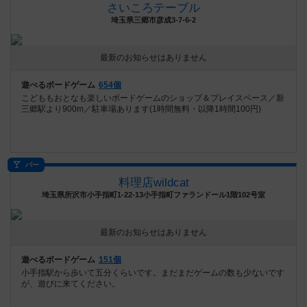
さいころテーブル
埼玉県三郷市彦成3-7-6-2
最新のお知らせはありません
遊べるボードゲーム
654個
こどももおとなも楽しいボードゲームのショップ＆プレイスペース／新
三郷駅より900m／駐車場あります(1時間無料・以降1時間100円)
バー
料理店wildcat
埼玉県所沢市小手指町1-22-13小手指町ファランドール1階102号室
最新のお知らせはありません
遊べるボードゲーム
151個
小手指駅から歩いて五分くらいです。まだまだゲームの数も少ないです
が、遊びに来てください。