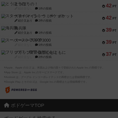
とうほうの！
42
PT
紹介文なし
1件の投稿
スターマイン・ラミー ポケット
42
PT
紹介文あり
2件の投稿
海兵隊
39
PT
紹介文あり
1件の投稿
スーパーストア3000
39
PT
紹介文なし
1件の投稿
フリップ７：復讐心とともに
37
PT
紹介文なし
2件の投稿
※Apple、Apple のロゴ は、米国および他の国々で登録されたApple Inc.の商標です。
※App Store は、Apple Inc.のサービスマークです。
※Android は、グーグル インコーポレイテッドの商標または登録商標です。
※Google Play とそのロゴは、Google Inc.の商標または登録商標です。
ボドゲーマTOP