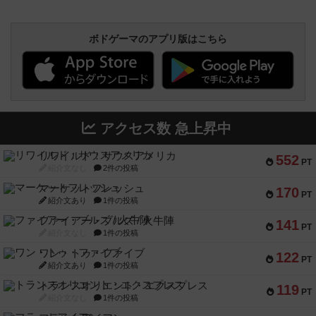
ボドゲーマのアプリ版はこちら
アクセス数 急上昇中
リワイルド：サウスアメリカ
552
PT
紹介文なし
2件の投稿
マーケットフレッシュ
170
PT
紹介文あり
1件の投稿
ファイアー・ブルズ / 火牛陣
141
PT
紹介文なし
1件の投稿
ワン・トゥ・ファイブ
122
PT
紹介文あり
1件の投稿
トランスオリエント・エクスプレス
119
PT
紹介文なし
1件の投稿