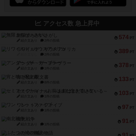
アクセス数 急上昇中
無限まちがいさがし
574
PT
紹介文あり
2件の投稿
リワイルド：サウスアメリカ
389
PT
紹介文なし
2件の投稿
アンダー・ザ・テーブラー
378
PT
紹介文あり
1件の投稿
宵と暁の呪文書
133
PT
紹介文あり
8件の投稿
セミファイナル ～お前はまだ生きている～
103
PT
紹介文あり
1件の投稿
ワン・トゥ・ファイブ
97
PT
紹介文あり
1件の投稿
南北戦争
91
PT
紹介文あり
1件の投稿
ふたつの城の物語
91
PT