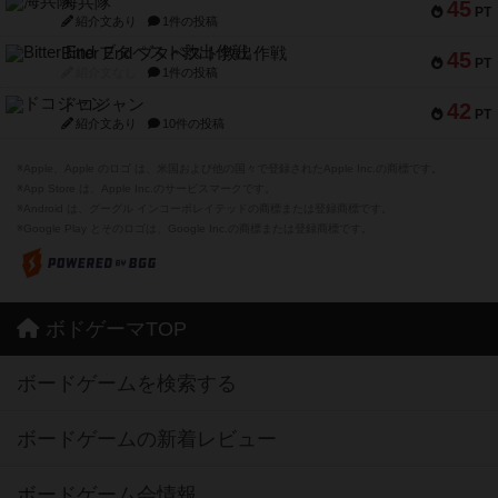
海兵隊
45
PT
紹介文あり
1件の投稿
Bitter End ブタペスト救出作戦
45
PT
紹介文なし
1件の投稿
ドコジャン
42
PT
紹介文あり
10件の投稿
※Apple、Apple のロゴ は、米国および他の国々で登録されたApple Inc.の商標です。
※App Store は、Apple Inc.のサービスマークです。
※Android は、グーグル インコーポレイテッドの商標または登録商標です。
※Google Play とそのロゴは、Google Inc.の商標または登録商標です。
ボドゲーマTOP
ボードゲームを検索する
ボードゲームの新着レビュー
ボードゲーム会情報