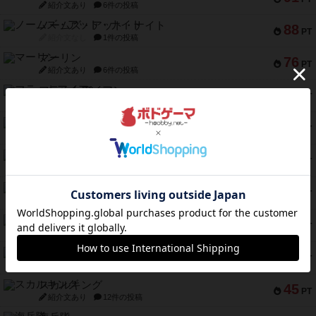
紹介文あり
6件の投稿
ノームズ・アット・ナイト
88
PT
紹介文なし
1件の投稿
マーリン
76
PT
紹介文あり
6件の投稿
フラットアイアン
75
PT
紹介文なし
2件の投稿
トランスオリエント・エクスプレス
70
PT
紹介文なし
1件の投稿
アンブッシュ！：ムーブアウト！
59
PT
紹介文あり
1件の投稿
キャプテン・フリップ：イスラ・ボンバ
51
PT
紹介文なし
2件の投稿
ガルフストライク
46
PT
紹介文あり
1件の投稿
エコーズ・オブ・タイム
45
PT
紹介文なし
8件の投稿
スカルキング
45
PT
紹介文あり
12件の投稿