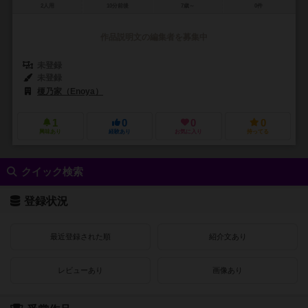
2人用
10分前後
7歳～
0件
作品説明文の編集者を募集中
未登録
未登録
榎乃家（Enoya）
ちゃがちゃがゲームズ（ChagaChaga Games）
1
0
0
0
興味あり
経験あり
お気に入り
持ってる
クイック検索
登録状況
最近登録された順
紹介文あり
レビューあり
画像あり