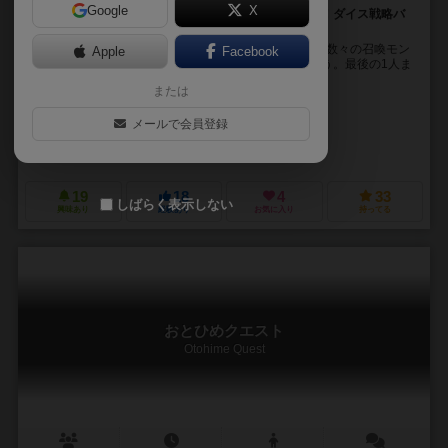
Google
X
召喚士たちのバトルロワイヤル！運も味方に勝ち残れ！ダイス戦略バ
トルゲーム！
たった10分の激アツバトル！最強の召喚士は誰だ！？ 数々の召喚モン
Apple
Facebook
スターを使い、相対する召喚士を次々と撃破していこう。最後の1人ま
で勝ち残れれば『最強の召喚士』の称号は君の...
または
榎 智洋（Tomohiro Enoki）
メールで会員登録
榎乃家（Enoya）
榎乃家（Enoya）
ちゃがちゃがゲームズ（ChagaChaga Games）
19
18
4
33
しばらく表示しない
興味あり
経験あり
お気に入り
持ってる
おとひめクエスト
Otohime Quest