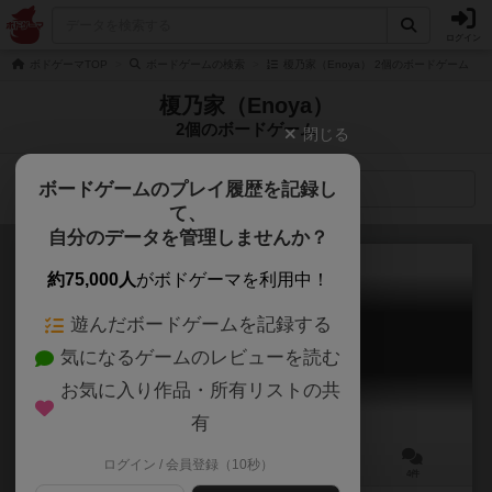
ログイン
ボドゲーマTOP
ボードゲームの検索
榎乃家（Enoya） 2個のボードゲーム
榎乃家（Enoya）
2個のボードゲーム
閉じる
ボードゲームのプレイ履歴を記録し
検索メニュー
て、
自分のデータを管理しませんか？
約75,000人
がボドゲーマを利用中！
遊んだボードゲームを記録する
サマナーズタクティクス
気になるゲームのレビューを読む
Summoners’ Tactics
お気に入り作品・所有リストの共
有
ログイン / 会員登録（10秒）
2～5人
10～30分
7歳～
4件