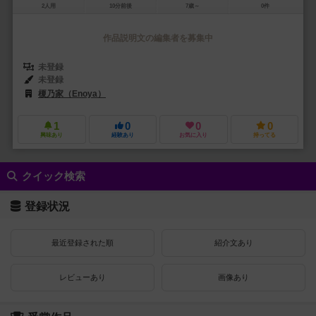
2人用
10分前後
7歳～
0件
作品説明文の編集者を募集中
未登録
未登録
榎乃家（Enoya）
ちゃがちゃがゲームズ（ChagaChaga Games）
1
0
0
0
興味あり
経験あり
お気に入り
持ってる
クイック検索
登録状況
最近登録された順
紹介文あり
レビューあり
画像あり