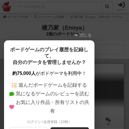
ログイン
ボドゲーマTOP
ボードゲームの検索
榎乃家（Enoya） 2個のボードゲーム
榎乃家（Enoya）
2個のボードゲーム
閉じる
ボードゲームのプレイ履歴を記録し
検索メニュー
て、
自分のデータを管理しませんか？
約75,000人
がボドゲーマを利用中！
遊んだボードゲームを記録する
サマナーズタクティクス
気になるゲームのレビューを読む
Summoners’ Tactics
お気に入り作品・所有リストの共
有
ログイン / 会員登録（10秒）
2～5人
10～30分
7歳～
4件