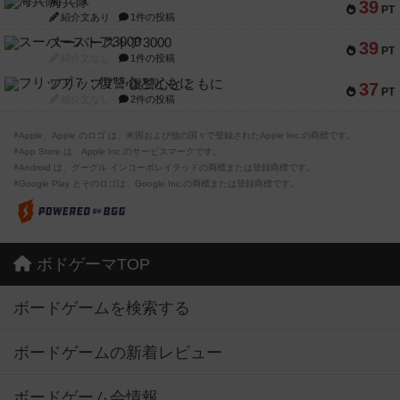
海兵隊
39
PT
紹介文あり
1件の投稿
スーパーストア3000
39
PT
紹介文なし
1件の投稿
フリップ７：復讐心とともに
37
PT
紹介文なし
2件の投稿
※Apple、Apple のロゴ は、米国および他の国々で登録されたApple Inc.の商標です。
※App Store は、Apple Inc.のサービスマークです。
※Android は、グーグル インコーポレイテッドの商標または登録商標です。
※Google Play とそのロゴは、Google Inc.の商標または登録商標です。
ボドゲーマTOP
ボードゲームを検索する
ボードゲームの新着レビュー
ボードゲーム会情報