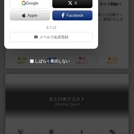
Google
X
召喚士たちのバトルロワイヤル！運も味方に勝ち残れ！ダイス戦略バ
トルゲーム！
たった10分の激アツバトル！最強の召喚士は誰だ！？ 数々の召喚モン
Apple
Facebook
スターを使い、相対する召喚士を次々と撃破していこう。最後の1人ま
で勝ち残れれば『最強の召喚士』の称号は君の...
または
榎 智洋（Tomohiro Enoki）
メールで会員登録
榎乃家（Enoya）
榎乃家（Enoya）
ちゃがちゃがゲームズ（ChagaChaga Games）
19
18
4
33
しばらく表示しない
興味あり
経験あり
お気に入り
持ってる
おとひめクエスト
Otohime Quest