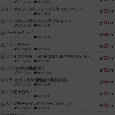
紹介文あり
1件の投稿
キャプテン・フリップ：イスラ・ボンバ
72
PT
紹介文なし
2件の投稿
メメントオンラインタクティクス
70
PT
紹介文あり
4件の投稿
パーミッド
68
PT
紹介文なし
1件の投稿
クリーグ
57
PT
紹介文あり
1件の投稿
セミファイナル ～お前はまだ生きている～
53
PT
紹介文あり
1件の投稿
ふたつの街の物語
52
PT
紹介文あり
18件の投稿
クランク! ：冒険者たち（拡張）
50
PT
紹介文あり
4件の投稿
とうほうの！
42
PT
紹介文なし
1件の投稿
スターマイン・ラミー ポケット
42
PT
紹介文あり
2件の投稿