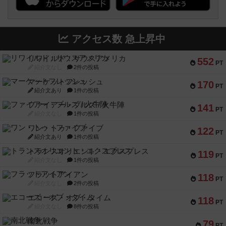
アクセス数 急上昇中
リワイルド：サウスアメリカ
552
PT
紹介文なし
2件の投稿
マーケットフレッシュ
170
PT
紹介文あり
1件の投稿
ファイアー・ブルズ / 火牛陣
141
PT
紹介文なし
1件の投稿
ワン・トゥ・ファイブ
122
PT
紹介文あり
1件の投稿
トランスオリエント・エクスプレス
119
PT
紹介文なし
1件の投稿
フラットアイアン
118
PT
紹介文なし
2件の投稿
エコーズ・オブ・タイム
118
PT
紹介文なし
8件の投稿
南北戦争
79
PT