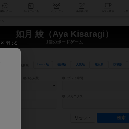
索
新着レビュー
ボードゲーム会
コミュニティ
掲示板一覧
ーム
如月 綾（Aya Kisaragi）
1個のボードゲーム
閉じる
、
レート順
登録順
人気順
注目順
投稿数
更新順
ワード検索ができます。
検索できます。
プレイ対象人数に含まれるボードゲームを指定します。
目安となる所要時間を指定することができ
遊べる人数
プレイ時間
物などモチーフ・ストーリーを指定することができます。直感的にゲームシステムを理解
ゲーム性を構成するコアシステムです。主
バー
メカニクス
リセット