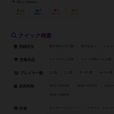
ぼどっこ（Bodocco）
14
7
1
9
興味あり
経験あり
お気に入り
持ってる
クイック検索
最近登録された順
紹介文あり
レビュ
登録状況
ドイツゲーム大賞
ドイツ年間ゲーム大賞
受賞作品
1人用
2人用
3～4人用
4～8人用
プレイヤー数
2021〜2022年
2019〜2020年
2016
発売時期
1950〜1980年
ライナー・クニツィア
クラウス・トイバ
作者