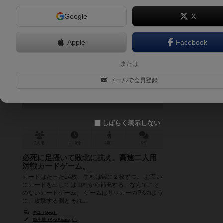
Google
X
Apple
Facebook
オーバードゥーム
または
Over dooM
メールで会員登録
しばらく表示しない
2人用
1～3分
8歳～
0件
必死に足掻いて敗北に抗え。高速二人用
対戦カードゲーム。
カードはたった14枚、手札は常に２枚ずつ。 お互い
にカードを出しては山札から補充する、なんてこと
のないカードゲーム。 ゲームはサッカーのPKのよう
に、攻撃する側とそれ...
ギユ（Giyu）
如月 綾（Aya Kisaragi）