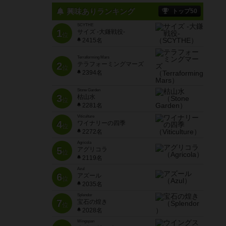
興味ありランキング
トップ50
SCYTHE
1
サイズ -大鎌戦役-
位
2415名
Terraforming Mars
2
テラフォーミングマーズ
位
2394名
Stone Garden
3
枯山水
位
2281名
Viticulture
4
ワイナリーの四季
位
2272名
Agricola
5
アグリコラ
位
2119名
Azul
6
アズール
位
2035名
Splendor
7
宝石の煌き
位
2028名
Wingspan