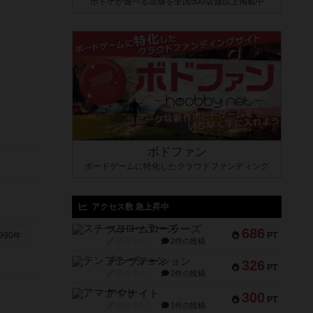
ボドゲが遊べる店舗を全国500店舗以上掲載中
ボドファン
ボードゲームに特化したクラウドファンディング
アクセス数 急上昇中
スチームローラーズ
686
PT
990年
紹介文なし
2件の投稿
テンプテーション
326
PT
紹介文なし
2件の投稿
アマナイト
300
PT
紹介文なし
1件の投稿