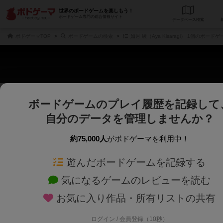
世界のボードゲームを楽しもう！
ボードゲーム専門の総合情報サイト
データベース
検
ボドゲーマTOP
ボードゲームの検索
如月 綾（Aya Kisaragi） 1個のボードゲ
ボードゲームのプレイ履歴を記録して
さくさく表示
じっくり表示
自分のデータを管理しませんか？
商品名、商品説明文、デザイナー名、テーマ名、メカニクス名を対象にフリー
ゲームデザイナー名を指定して
フリーワード
ゲームデザイナー
約75,000人
がボドゲーマを利用中！
遊んだボードゲームを記録する
対象年齢を指定します。
世界観や登場人
対象年齢
テーマ/フレー
気になるゲームのレビューを読む
お気に入り作品・所有リストの共有
ログイン / 会員登録（10秒）