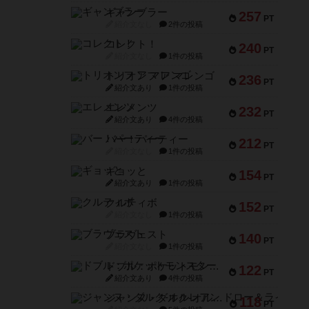
ギャンブラー
257
PT
紹介文なし
2件の投稿
コレクト！
240
PT
紹介文なし
1件の投稿
トリオンフ ア マレンゴ
236
PT
紹介文あり
1件の投稿
エレメンツ
232
PT
紹介文あり
4件の投稿
バー！パーティー
212
PT
紹介文なし
1件の投稿
ギョッと
154
PT
紹介文あり
1件の投稿
クルティボ
152
PT
紹介文なし
1件の投稿
ブラヴェスト
140
PT
紹介文なし
1件の投稿
ドブル：ポケットモンスター
122
PT
紹介文あり
4件の投稿
ジャンヌ・ダルク-オルレアン ドロー＆ライト
118
PT