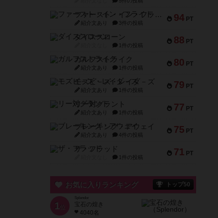
紹介文なし
5件の投稿
ファースト・イン・フライト
94
PT
紹介文あり
3件の投稿
ダイススローン
88
PT
紹介文なし
1件の投稿
ガルフストライク
80
PT
紹介文あり
1件の投稿
モズビ－ズ・レイダ－ズ
79
PT
紹介文あり
1件の投稿
リー対グラント
77
PT
紹介文あり
1件の投稿
ブレーキング・アウェイ
75
PT
紹介文あり
4件の投稿
ザ・フラッド
71
PT
紹介文なし
1件の投稿
お気に入りランキング
トップ50
Splendor
1
宝石の煌き
位
4040名