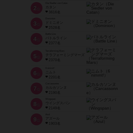
Die Siedler von Catan
2
カタン
位
3616名
Dominion
3
ドミニオン
位
2528名
Battle Line
4
バトルライン
位
2377名
Terraforming Mars
5
テラフォーミングマーズ
位
2370名
6 nimmt!
6
ニムト
位
2201名
Carcassonne
7
カルカソンヌ
位
2190名
Wingspan
8
ウイングスパン
位
2149名
Azul
9
アズール
位
1903名