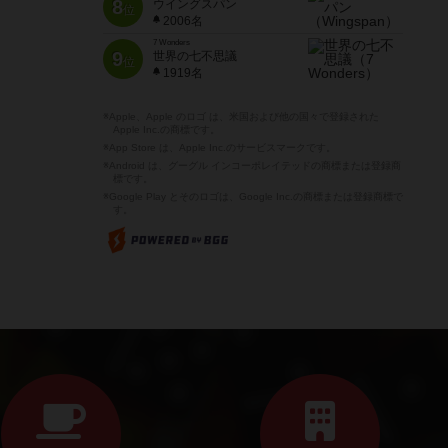
8
ウイングスパン
位
2006名
7 Wonders
9
世界の七不思議
位
1919名
※Apple、Apple のロゴ は、米国および他の国々で登録された
Apple Inc.の商標です。
※App Store は、Apple Inc.のサービスマークです。
※Android は、グーグル インコーポレイテッドの商標または登録商
標です。
※Google Play とそのロゴは、Google Inc.の商標または登録商標で
す。