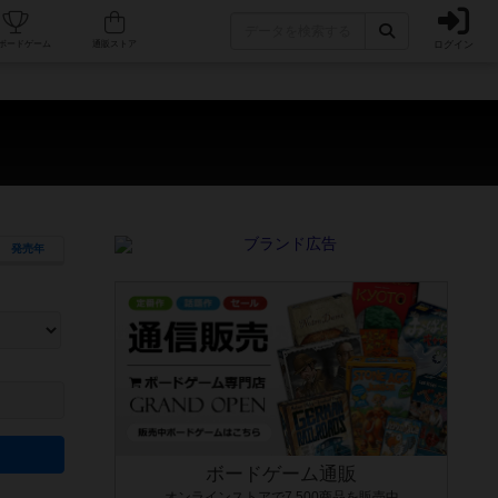
ログイン
カフェ/店舗
人気ボードゲーム
通販ストア
発売年
ます。マニュアルを読む時間や参加者へのルール説明時間は含まれていないため、初めて遊
できるよう、中世ファンタジー・クッキング・海賊同士の対決など、ゲームコンセプトを絞
にボードゲームに慣れている方向けの絞込機能です。例えば「ダイスロール」はランダム値
ボードゲーム通販
オンラインストアで7,500商品を販売中