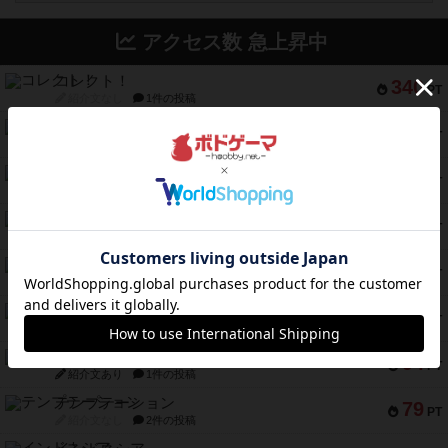
アクセス数 急上昇中
コレクト！
340
PT
紹介文なし
1件の投稿
無限まちがいさがし
322
PT
紹介文あり
2件の投稿
ガルフストライク
217
PT
紹介文あり
1件の投稿
クルティボ
203
PT
紹介文なし
1件の投稿
1809
112
PT
紹介文あり
1件の投稿
ファースト・イン・フライト
108
PT
紹介文あり
3件の投稿
モズビ－ズ・レイダ－ズ
94
PT
紹介文あり
1件の投稿
テンプテーション
79
PT
紹介文なし
2件の投稿