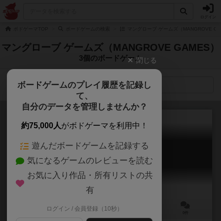
ログイン
ボドゲーマTOP
ボードゲームの検索
マングローブ ゲームズ（MANGROVE G
マングローブ ゲームズ（MANGROVE GAMES）
3個のボードゲーム
閉じる
ボードゲームのプレイ履歴を記録し
検索メニュー
て、
自分のデータを管理しませんか？
約75,000人
がボドゲーマを利用中！
遊んだボードゲームを記録する
ディグ（第二版）
気になるゲームのレビューを読む
DIG (second edition)
お気に入り作品・所有リストの共
有
ログイン / 会員登録（10秒）
2～4人
20～45分
8歳～
0件