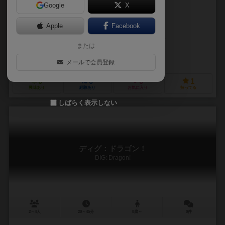
Google
X
作品説明文の編集者を募集中
Apple
Facebook
ジュリアン・シャルボニエ（Julien Charbonnier）
または
ジュリアン・シャルボニエ（Julien Charbonnier）
マングローブ・ゲームズ（MANGROVE GAMES）
メールで会員登録
0
0
0
1
興味あり
経験あり
お気に入り
持ってる
しばらく表示しない
ディグ：ドラゴン！
DIG: Dragon!
2～4人
20～45分
8歳～
0件