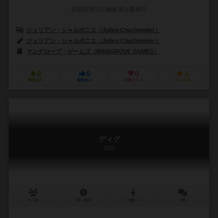
作品説明文の編集者を募集中
ジュリアン・シャルボニエ（Julien Charbonnier）
ジュリアン・シャルボニエ（Julien Charbonnier）
マングローブ・ゲームズ（MANGROVE GAMES）
0
0
0
3
興味あり
経験あり
お気に入り
持ってる
ディグ
DIG
2～4人
20～45分
10歳～
0件