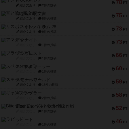
インドネシア
78
PT
紹介文あり
2件の投稿
宵と暁の呪文書
75
PT
紹介文あり
8件の投稿
リスボン・トラム 28
73
PT
紹介文あり
9件の投稿
アマナイト
73
PT
紹介文なし
1件の投稿
ブラヴェスト
66
PT
紹介文なし
1件の投稿
スペクタキュラー
60
PT
紹介文なし
1件の投稿
スモールワールド
59
PT
紹介文あり
13件の投稿
ギャンブラー
58
PT
紹介文なし
2件の投稿
Bitter End ブタペスト救出作戦
52
PT
紹介文なし
1件の投稿
ラピード
46
PT
紹介文なし
1件の投稿