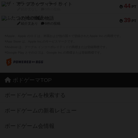
ザ・フラッフィー・ライト
44
PT
紹介文なし
0件の投稿
ふたつの城の物語
39
PT
紹介文あり
6件の投稿
※Apple、Apple のロゴ は、米国および他の国々で登録されたApple Inc.の商標です。
※App Store は、Apple Inc.のサービスマークです。
※Android は、グーグル インコーポレイテッドの商標または登録商標です。
※Google Play とそのロゴは、Google Inc.の商標または登録商標です。
ボドゲーマTOP
ボードゲームを検索する
ボードゲームの新着レビュー
ボードゲーム会情報