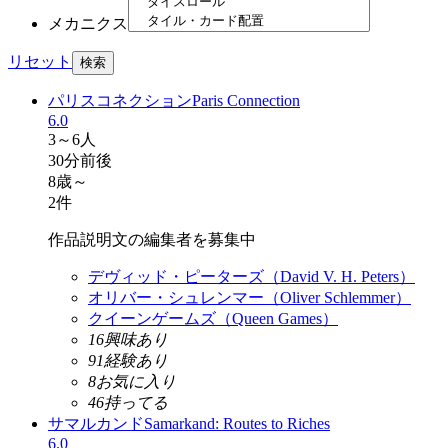
メカニクス
リセット
パリスコネクション
Paris Connection
6.0
3～6人
30分前後
8歳～
2件
作品説明文の編集者を募集中
デヴィッド・ピーターズ（David V. H. Peters）
オリバー・シュレンマー（Oliver Schlemmer）
クイーンゲームズ（Queen Games）
16
興味あり
91
経験あり
8
お気に入り
46
持ってる
サマルカンド
Samarkand: Routes to Riches
6.0