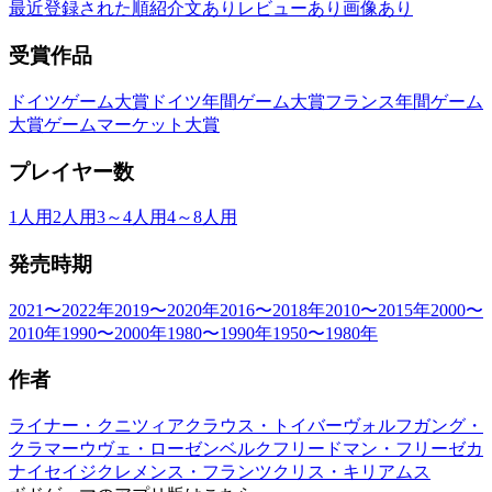
最近登録された順
紹介文あり
レビューあり
画像あり
受賞作品
ドイツゲーム大賞
ドイツ年間ゲーム大賞
フランス年間ゲーム
大賞
ゲームマーケット大賞
プレイヤー数
1人用
2人用
3～4人用
4～8人用
発売時期
2021〜2022年
2019〜2020年
2016〜2018年
2010〜2015年
2000〜
2010年
1990〜2000年
1980〜1990年
1950〜1980年
作者
ライナー・クニツィア
クラウス・トイバー
ヴォルフガング・
クラマー
ウヴェ・ローゼンベルク
フリードマン・フリーゼ
カ
ナイセイジ
クレメンス・フランツ
クリス・キリアムス