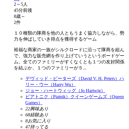
2～5人
45分前後
8歳～
2件
１０種類の隊商を他の人ともうまく協力しながら、勢
力を伸ばしていき得点を獲得するゲーム
裕福な商家の一族がシルクロードに沿って隊商を組ん
で、強力な販売網を作り上げていうというボードゲー
ム。全てのファミリーがすくなくとも１つの友好関係
を結ぶか、１つのファミリーが５...
デヴィッド・ピーターズ（David V. H. Peters）
ハ
リー・ウー（Harry Wu）
ジョー・ハートウィッグ（Jo Hartwig）
ピアトニク（Piatnik）
クイーンゲームズ（Queen
Games）
22
興味あり
68
経験あり
8
お気に入り
47
持ってる