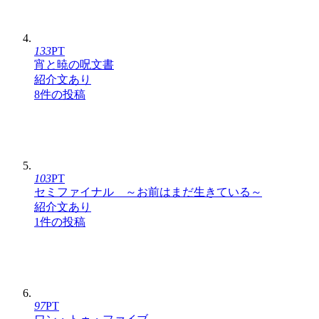
133
PT
宵と暁の呪文書
紹介文あり
8件の投稿
103
PT
セミファイナル ～お前はまだ生きている～
紹介文あり
1件の投稿
97
PT