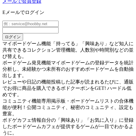
メールで会員登録
Eメールでログイン
ログイン
マイボードゲーム機能
「持ってる」「興味あり」など知人に
共有できるコレクション管理機能。人数別や時間別などの並
び替えも。
ボードゲーム発見機能
マイボードゲームの登録データを統計
分析し、未経験かつ未所有のおすすめボードゲームを自動抽
出します。
レビューや日記の機能
投稿した記事が読まれるたびに、通販
でお得に商品を購入できるボドクーポンをGET! ハードル低
めです。
コミュニティ機能
専用掲示板・ボードゲームリストの合体機
能が便利！公開コミュニティ、秘密のコミュニティ、設定も
豊富。
ボドゲカフェ情報
自分の「興味あり」「お気に入り」に登録
したボードゲームカフェが提供するゲームが一目でわかるよ
うに。