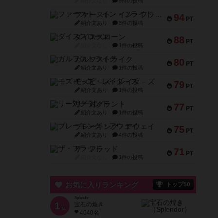
紹介文なし
5件の投稿
ファースト・イン・フライト
94
PT
紹介文あり
3件の投稿
ダイススローン
88
PT
紹介文なし
1件の投稿
ガルフストライク
80
PT
紹介文あり
1件の投稿
モズビ－ズ・レイダ－ズ
79
PT
紹介文あり
1件の投稿
リー対グラント
77
PT
紹介文あり
1件の投稿
ブレーキング・アウェイ
75
PT
紹介文あり
4件の投稿
ザ・フラッド
71
PT
紹介文なし
1件の投稿
お気に入りランキング
トップ50
Splendor
1
宝石の煌き
位
4040名