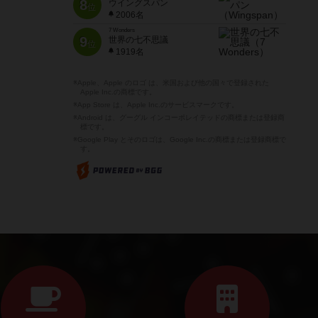
8
ウイングスパン
位
2006名
7 Wonders
9
世界の七不思議
位
1919名
※Apple、Apple のロゴ は、米国および他の国々で登録された
Apple Inc.の商標です。
※App Store は、Apple Inc.のサービスマークです。
※Android は、グーグル インコーポレイテッドの商標または登録商
標です。
※Google Play とそのロゴは、Google Inc.の商標または登録商標で
す。