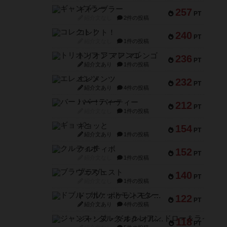
ギャンブラー
257
PT
紹介文なし
2件の投稿
コレクト！
240
PT
紹介文なし
1件の投稿
トリオンフ ア マレンゴ
236
PT
紹介文あり
1件の投稿
エレメンツ
232
PT
紹介文あり
4件の投稿
バー！パーティー
212
PT
紹介文なし
1件の投稿
ギョッと
154
PT
紹介文あり
1件の投稿
クルティボ
152
PT
紹介文なし
1件の投稿
ブラヴェスト
140
PT
紹介文なし
1件の投稿
ドブル：ポケットモンスター
122
PT
紹介文あり
4件の投稿
ジャンヌ・ダルク-オルレアン ドロー＆ライト
118
PT