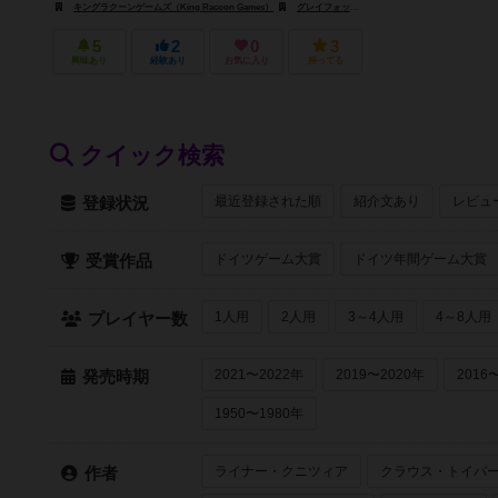
キングラクーンゲームズ（King Racoon Games）
グレイフォックスゲームズ（Grey Fox Games）
5
2
0
3
興味あり
経験あり
お気に入り
持ってる
クイック検索
最近登録された順
紹介文あり
レビュ
登録状況
ドイツゲーム大賞
ドイツ年間ゲーム大賞
受賞作品
1人用
2人用
3～4人用
4～8人用
プレイヤー数
2021〜2022年
2019〜2020年
2016
発売時期
1950〜1980年
ライナー・クニツィア
クラウス・トイバ
作者