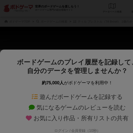
世界のボードゲームを楽しもう！
ボードゲーム専門の総合情報サイト
データベース
検
ボドゲーマTOP
ボードゲームの検索
ティル ブレストル（Till Bröstl） 1個
ボードゲームのプレイ履歴を記録して
さくさく表示
じっくり表示
自分のデータを管理しませんか？
商品名、商品説明文、デザイナー名、テーマ名、メカニクス名を対象にフリー
ゲームデザイナー名を指定して
フリーワード
ゲームデザイナー
約75,000人
がボドゲーマを利用中！
遊んだボードゲームを記録する
対象年齢を指定します。
世界観や登場人
対象年齢
テーマ/フレー
気になるゲームのレビューを読む
お気に入り作品・所有リストの共有
ログイン / 会員登録（10秒）