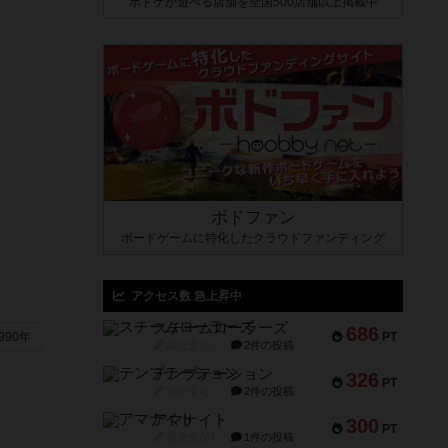
ボドゲが遊べる店舗を全国500店舗以上掲載中
ボドファン
ボードゲームに特化したクラウドファンディング
アクセス数 急上昇中
スチームローラーズ
686
PT
990年
紹介文なし
2件の投稿
テンプテーション
326
PT
紹介文なし
2件の投稿
アマナイト
300
PT
紹介文なし
1件の投稿