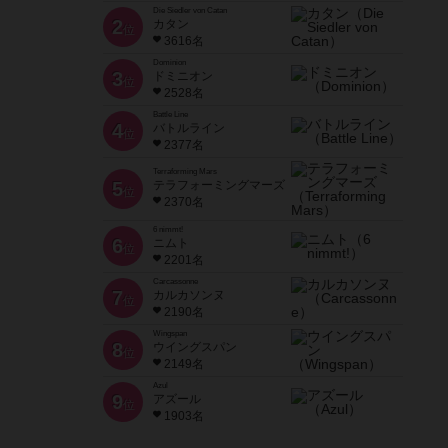
Die Siedler von Catan
2
カタン
位
3616名
Dominion
3
ドミニオン
位
2528名
Battle Line
4
バトルライン
位
2377名
Terraforming Mars
5
テラフォーミングマーズ
位
2370名
6 nimmt!
6
ニムト
位
2201名
Carcassonne
7
カルカソンヌ
位
2190名
Wingspan
8
ウイングスパン
位
2149名
Azul
9
アズール
位
1903名