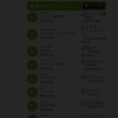
興味ありランキング
トップ50
SCYTHE
1
サイズ -大鎌戦役-
位
2415名
Terraforming Mars
2
テラフォーミングマーズ
位
2394名
Stone Garden
3
枯山水
位
2281名
Viticulture
4
ワイナリーの四季
位
2272名
Agricola
5
アグリコラ
位
2119名
Azul
6
アズール
位
2035名
Splendor
7
宝石の煌き
位
2028名
Wingspan