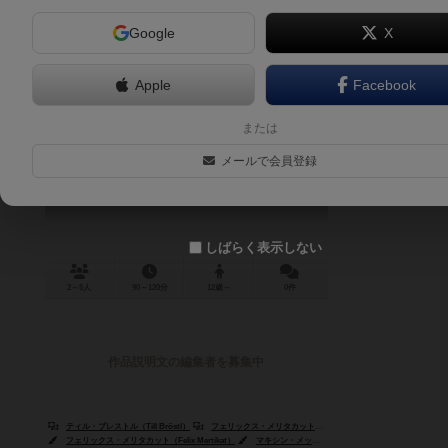
Google
X
Apple
Facebook
イーオス：天使の島
または
EOS: Island of Angels
メールで会員登録
しばらく表示しない
2～5人
90～120分
12歳～
0件
作品説明文の編集者を募集中
ティル・ブレストル（Till Bröstl）
フェリックス・メリタカット（Felix Mertikat）
フェリックス・メリタカット（Felix Mertikat）
マキシン・メッツガー（Maxine Metzger）
サン