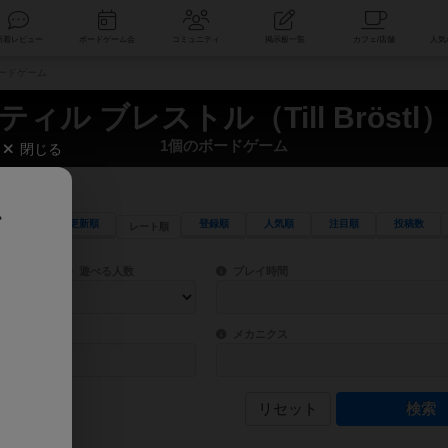
索
新着レビュー
ボードゲーム会
コミュニティ
掲示板一覧
のボードゲーム
ティル ブレストル（Till Bröstl
1個のボードゲーム
閉じる
、
更新順
登録順
人気順
注目順
投稿数
レート順
ワード検索ができます。
検索できます。
プレイ対象人数に含まれるボードゲームを指定します。
目安となる所要時間を指定することができ
遊べる人数
プレイ時間
物などモチーフ・ストーリーを指定することができます。直感的にゲームシステムを理解
ゲーム性を構成するコアシステムです。主
バー
メカニクス
リセット