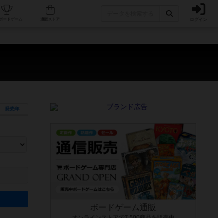
ログイン
カフェ/店舗
人気ボードゲーム
通販ストア
）
発売年
ます。マニュアルを読む時間や参加者へのルール説明時間は含まれていないため、初めて遊
できるよう、中世ファンタジー・クッキング・海賊同士の対決など、ゲームコンセプトを絞
にボードゲームに慣れている方向けの絞込機能です。例えば「ダイスロール」はランダム値
ボードゲーム通販
オンラインストアで7,500商品を販売中