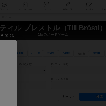
索
新着レビュー
ボードゲーム会
コミュニティ
掲示板一覧
のボードゲーム
ティル ブレストル（Till Bröstl
1個のボードゲーム
閉じる
、
更新順
レート順
登録順
人気順
投稿数
注目順
ワード検索ができます。
検索できます。
プレイ対象人数に含まれるボードゲームを指定します。
目安となる所要時間を指定することができ
遊べる人数
プレイ時間
物などモチーフ・ストーリーを指定することができます。直感的にゲームシステムを理解
ゲーム性を構成するコアシステムです。主
バー
メカニクス
リセット