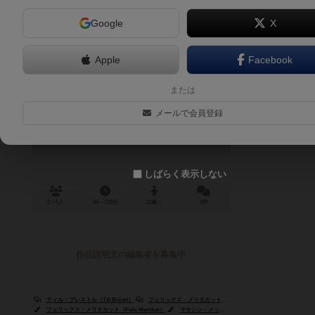
Google
X
Apple
Facebook
イーオス：天使の島
または
EOS: Island of Angels
メールで会員登録
しばらく表示しない
2～5人
90～120分
12歳～
0件
作品説明文の編集者を募集中
ティル・ブレストル（Till Bröstl）
フェリックス・メリタカット（Felix Mertikat）
フェリックス・メリタカット（Felix Mertikat）
マキシン・メッツガー（Maxine Metzger）
サン