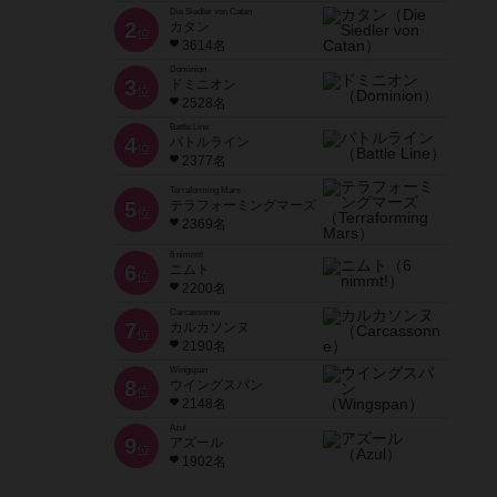
Die Siedler von Catan
2
カタン
位
3614名
Dominion
3
ドミニオン
位
2528名
Battle Line
4
バトルライン
位
2377名
Terraforming Mars
5
テラフォーミングマーズ
位
2369名
6 nimmt!
6
ニムト
位
2200名
Carcassonne
7
カルカソンヌ
位
2190名
Wingspan
8
ウイングスパン
位
2148名
Azul
9
アズール
位
1902名