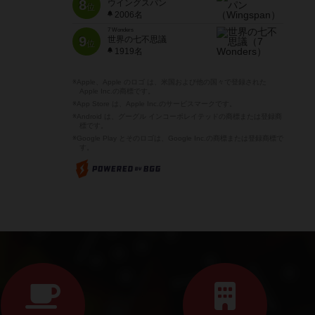
8
ウイングスパン
位
2006名
7 Wonders
9
世界の七不思議
位
1919名
※Apple、Apple のロゴ は、米国および他の国々で登録された
Apple Inc.の商標です。
※App Store は、Apple Inc.のサービスマークです。
※Android は、グーグル インコーポレイテッドの商標または登録商
標です。
※Google Play とそのロゴは、Google Inc.の商標または登録商標で
す。