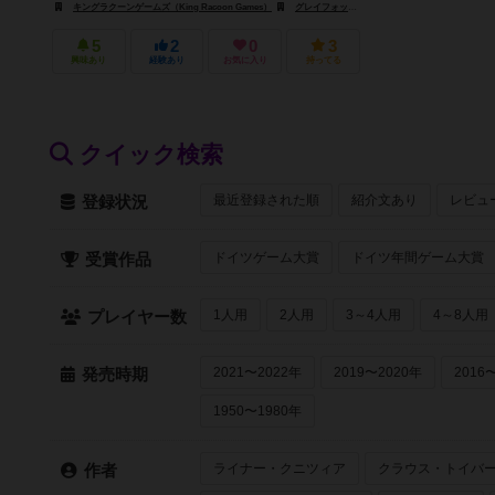
キングラクーンゲームズ（King Racoon Games）
グレイフォックスゲームズ（Grey Fox Games）
5
2
0
3
興味あり
経験あり
お気に入り
持ってる
クイック検索
最近登録された順
紹介文あり
レビュ
登録状況
ドイツゲーム大賞
ドイツ年間ゲーム大賞
受賞作品
1人用
2人用
3～4人用
4～8人用
プレイヤー数
2021〜2022年
2019〜2020年
2016
発売時期
1950〜1980年
ライナー・クニツィア
クラウス・トイバ
作者