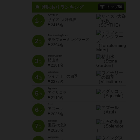
興味ありランキング
トップ50
SCYTHE
1
サイズ -大鎌戦役-
位
2416名
Terraforming Mars
2
テラフォーミングマーズ
位
2394名
Stone Garden
3
枯山水
位
2281名
Viticulture
4
ワイナリーの四季
位
2272名
Agricola
5
アグリコラ
位
2119名
Azul
6
アズール
位
2035名
Splendor
7
宝石の煌き
位
2028名
Wingspan