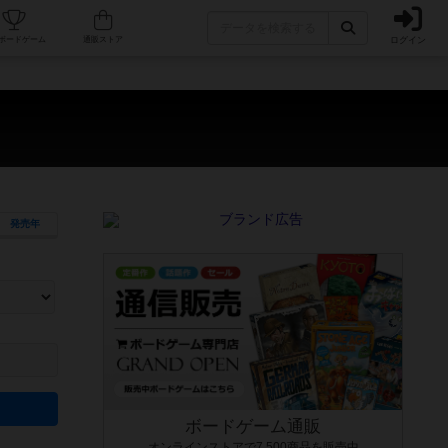
ログイン
カフェ/店舗
人気ボードゲーム
通販ストア
）
発売年
ます。マニュアルを読む時間や参加者へのルール説明時間は含まれていないため、初めて遊
できるよう、中世ファンタジー・クッキング・海賊同士の対決など、ゲームコンセプトを絞
にボードゲームに慣れている方向けの絞込機能です。例えば「ダイスロール」はランダム値
ボードゲーム通販
オンラインストアで7,500商品を販売中