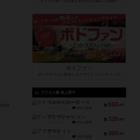
ボドゲが遊べる店舗を全国500店舗以上掲載中
ボドファン
ボードゲームに特化したクラウドファンディング
アクセス数 急上昇中
スチームローラーズ
686
PT
990年
紹介文なし
2件の投稿
テンプテーション
326
PT
紹介文なし
2件の投稿
アマナイト
300
PT
紹介文なし
1件の投稿