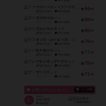
紹介文なし
5件の投稿
ファースト・イン・フライト
94
PT
紹介文あり
3件の投稿
ダイススローン
88
PT
紹介文なし
1件の投稿
ガルフストライク
80
PT
紹介文あり
1件の投稿
モズビ－ズ・レイダ－ズ
79
PT
紹介文あり
1件の投稿
リー対グラント
77
PT
紹介文あり
1件の投稿
ブレーキング・アウェイ
75
PT
紹介文あり
4件の投稿
ザ・フラッド
71
PT
紹介文なし
1件の投稿
お気に入りランキング
トップ50
Splendor
1
宝石の煌き
位
4040名