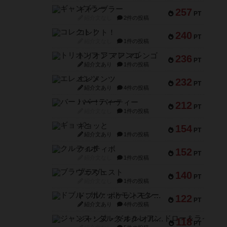
ギャンブラー
257
PT
紹介文なし
2件の投稿
コレクト！
240
PT
紹介文なし
1件の投稿
トリオンフ ア マレンゴ
236
PT
紹介文あり
1件の投稿
エレメンツ
232
PT
紹介文あり
4件の投稿
バー！パーティー
212
PT
紹介文なし
1件の投稿
ギョッと
154
PT
紹介文あり
1件の投稿
クルティボ
152
PT
紹介文なし
1件の投稿
ブラヴェスト
140
PT
紹介文なし
1件の投稿
ドブル：ポケットモンスター
122
PT
紹介文あり
4件の投稿
ジャンヌ・ダルク-オルレアン ドロー＆ライト
118
PT