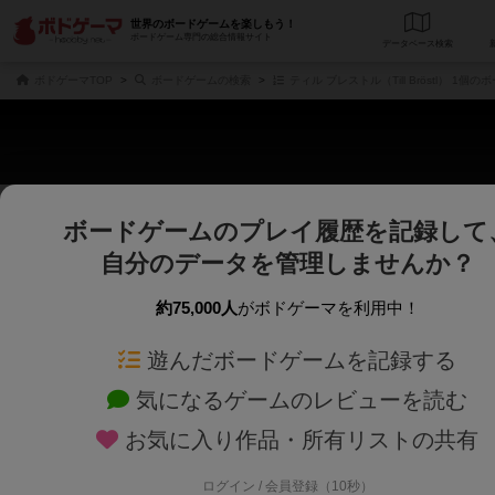
世界のボードゲームを楽しもう！
ボードゲーム専門の総合情報サイト
データベース
検
ボドゲーマTOP
ボードゲームの検索
ティル ブレストル（Till Bröstl） 1個
ボードゲームのプレイ履歴を記録して
さくさく表示
じっくり表示
自分のデータを管理しませんか？
商品名、商品説明文、デザイナー名、テーマ名、メカニクス名を対象にフリー
ゲームデザイナー名を指定して
フリーワード
ゲームデザイナー
約75,000人
がボドゲーマを利用中！
遊んだボードゲームを記録する
対象年齢を指定します。
世界観や登場人
対象年齢
テーマ/フレー
気になるゲームのレビューを読む
お気に入り作品・所有リストの共有
ログイン / 会員登録（10秒）