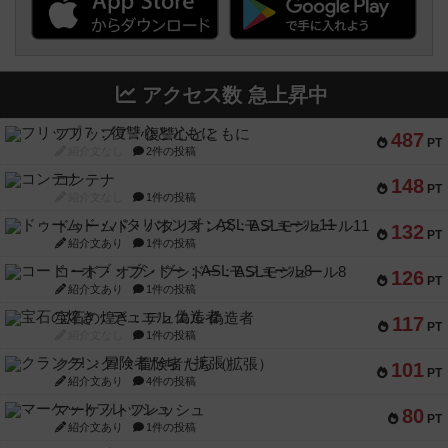
アクセス数 急上昇中
フリップ７：復讐心とともに
487
PT
紹介文なし
2件の投稿
コンテナ
148
PT
紹介文なし
1件の投稿
ドゥームド・バタリオンズ：ASLモジュール11
132
PT
紹介文あり
1件の投稿
コード・オブ・ブシドー：ASLモジュール8
126
PT
紹介文あり
1件の投稿
宝石の煌き：デュエル 偽造者
117
PT
紹介文なし
1件の投稿
クランク! ：冒険者たち（拡張）
101
PT
紹介文あり
4件の投稿
マーケットフレッシュ
80
PT
紹介文あり
1件の投稿