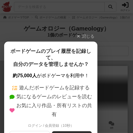
ログイン
ボドゲーマTOP
ボードゲームの検索
ゲームオロジー（Gameology） 1個の
ゲームオロジー（Gameology）
1個のボードゲーム
閉じる
ボードゲームのプレイ履歴を記録し
検索メニュー
て、
自分のデータを管理しませんか？
約75,000人
がボドゲーマを利用中！
遊んだボードゲームを記録する
ノミのサーカス
気になるゲームのレビューを読む
Circus Flohcati / Zirkus Flohcati
6.1
お気に入り作品・所有リストの共
有
ログイン / 会員登録（10秒）
2～5人
15分前後
6歳～
3件