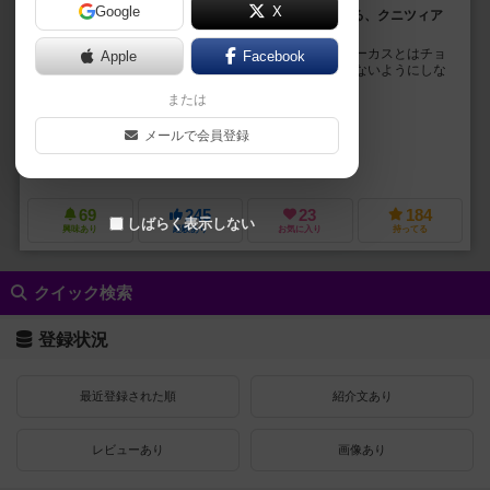
Google
X
一見地味にみえるけどやればやるほど面白くなってくる、クニツィア
の名作バースト系カードゲーム！
サーカスがやってきましたよ～！ でもこれは普通のサーカスとはチョ
Apple
Facebook
ッと違って「ノミ」のサーカスなんです！ 欲張りすぎないようにしな
がら出し物を集めていきましょう。 自由演...
または
ライナー・クニツィア（Reiner Knizia）
メールで会員登録
フランツ・フォーヴィンケル（Franz Vohwinkel）
ヘイコー・ギュンター
アバッカスシュピール（ABACUSSPIELE）
アミーゴ シュピール+フライツ
69
245
23
184
しばらく表示しない
興味あり
経験あり
お気に入り
持ってる
クイック検索
登録状況
最近登録された順
紹介文あり
レビューあり
画像あり