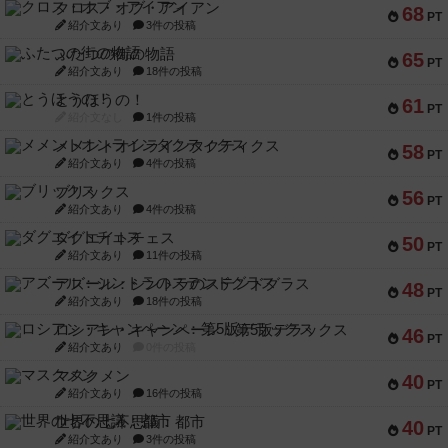
クロス・オブ・アイアン
68
PT
紹介文あり
3件の投稿
ふたつの街の物語
65
PT
紹介文あり
18件の投稿
とうほうの！
61
PT
紹介文なし
1件の投稿
メメントオンラインタクティクス
58
PT
紹介文あり
4件の投稿
ブリックス
56
PT
紹介文あり
4件の投稿
ダグエイトチェス
50
PT
紹介文あり
11件の投稿
アズール：シントラのステンドグラス
48
PT
紹介文あり
18件の投稿
ロシアン・キャンペーン：第5版デラックス
46
PT
紹介文あり
0件の投稿
マスクメン
40
PT
紹介文あり
16件の投稿
世界の七不思議：都市
40
PT
紹介文あり
3件の投稿