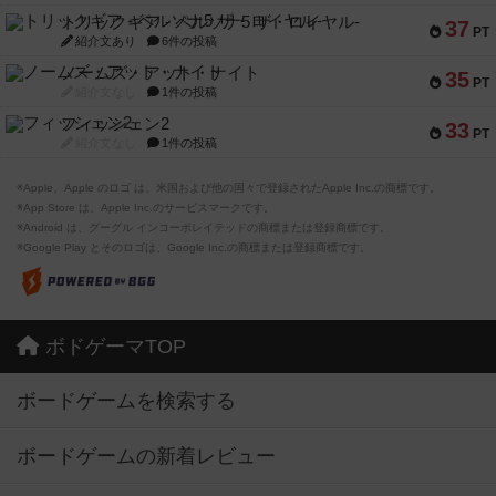
トリックギア - ペルソナ5 ザ・ロイヤル-
37
PT
紹介文あり
6件の投稿
ノームズ・アット・ナイト
35
PT
紹介文なし
1件の投稿
フィッシェン2
33
PT
紹介文なし
1件の投稿
※Apple、Apple のロゴ は、米国および他の国々で登録されたApple Inc.の商標です。
※App Store は、Apple Inc.のサービスマークです。
※Android は、グーグル インコーポレイテッドの商標または登録商標です。
※Google Play とそのロゴは、Google Inc.の商標または登録商標です。
ボドゲーマTOP
ボードゲームを検索する
ボードゲームの新着レビュー