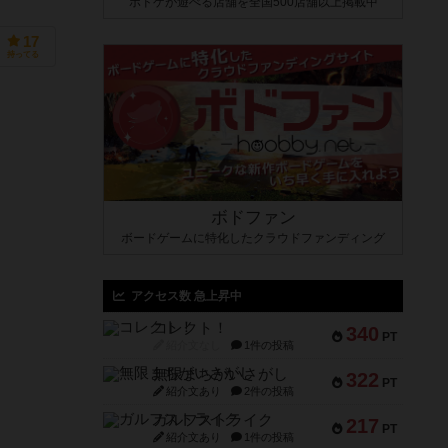
ボドゲが遊べる店舗を全国500店舗以上掲載中
17
持ってる
ボドファン
ボードゲームに特化したクラウドファンディング
アクセス数 急上昇中
コレクト！
340
PT
紹介文なし
1件の投稿
無限まちがいさがし
322
PT
紹介文あり
2件の投稿
ガルフストライク
217
PT
紹介文あり
1件の投稿