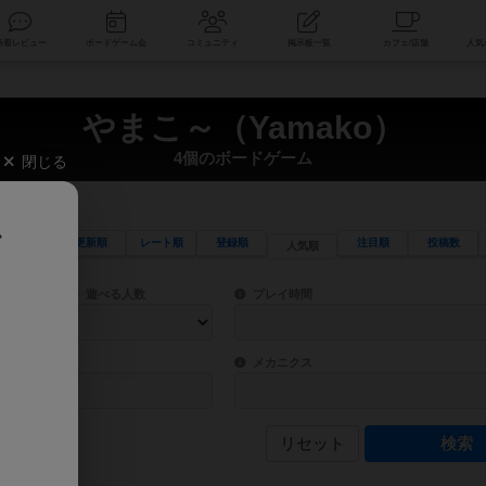
索
新着レビュー
ボードゲーム会
コミュニティ
掲示板一覧
やまこ～（Yamako）
4個のボードゲーム
閉じる
、
更新順
レート順
登録順
注目順
投稿数
人気順
ワード検索ができます。
検索できます。
プレイ対象人数に含まれるボードゲームを指定します。
目安となる所要時間を指定することができ
遊べる人数
プレイ時間
物などモチーフ・ストーリーを指定することができます。直感的にゲームシステムを理解
ゲーム性を構成するコアシステムです。主
バー
メカニクス
リセット