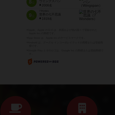
8
ウイングスパン
位
2006名
7 Wonders
9
世界の七不思議
位
1919名
※Apple、Apple のロゴ は、米国および他の国々で登録された
Apple Inc.の商標です。
※App Store は、Apple Inc.のサービスマークです。
※Android は、グーグル インコーポレイテッドの商標または登録商
標です。
※Google Play とそのロゴは、Google Inc.の商標または登録商標で
す。