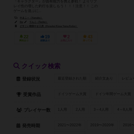
『キャラクター』が固有能力を携え参戦！ よりリプ
レイ性の増した釣行を楽しもう！ ！！注意！！ この
ゲームを遊ぶに...
やまこ～（Yamako）
Sw
てんこ（Tenko）
どすこい喫茶やま工房（Dosukoi Kissa Yama Kobo）
22
19
2
43
興味あり
経験あり
お気に入り
持ってる
クイック検索
最近登録された順
紹介文あり
レビュ
登録状況
ドイツゲーム大賞
ドイツ年間ゲーム大賞
受賞作品
1人用
2人用
3～4人用
4～8人用
プレイヤー数
2021〜2022年
2019〜2020年
2016
発売時期