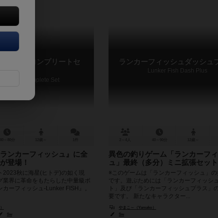
ィッシュコンプリートセ
ランカーフィッシュダッシュ
Lunker Fish Dash Plus
ker Fish Complete Set
40～80分
12歳～
1件
2～4人
40～90分
12歳～
ランカーフィッシュ』に全
異色の釣りゲーム「ランカーフィ
が登場！
ュ」最終（多分）ミニ拡張セット
2023秋に海星(ヒトデ)の如く現
※このゲームは「ランカーフィッシュ」の
グ業界に革命をもたらした中量級ボ
です。遊ぶためには「ランカーフィッシ
ーフィッシュ-Lunker FISH』。
ト」及び「ランカーフィッシュプラス」
要です。 新たなキャラクター...
o）
やまこ～（Yamako）
Sw
Sw