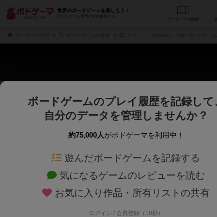
世界のボードゲームを楽しもう！
ボードゲーム専門の総合情報サイト
データベース
検
ボドゲーマTOP
ボードゲームの検索
やまこ～（Yamako） 4個のボードゲーム
ボードゲームのプレイ履歴を記録して
さくさく表示
じっくり表示
自分のデータを管理しませんか？
商品名、商品説明文、デザイナー名、テーマ名、メカニクス名を対象にフリー
ゲームデザイナー名を指定して
フリーワード
ゲームデザイナー
約75,000人
がボドゲーマを利用中！
遊んだボードゲームを記録する
対象年齢を指定します。
世界観や登場人
対象年齢
テーマ/フレー
気になるゲームのレビューを読む
お気に入り作品・所有リストの共有
ログイン / 会員登録（10秒）