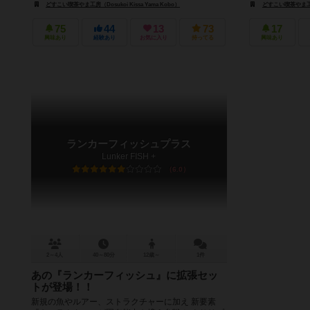
どすこい喫茶やま工房（Dosukoi Kissa Yama Kobo）
どすこい喫茶やま工房（D
75
44
13
73
17
興味あり
経験あり
お気に入り
持ってる
興味あり
ランカーフィッシュプラス
Lunker FISH +
6.0
2～4人
40～80分
12歳～
1件
あの『ランカーフィッシュ』に拡張セッ
トが登場！！
新規の魚やルアー、ストラクチャーに加え 新要素