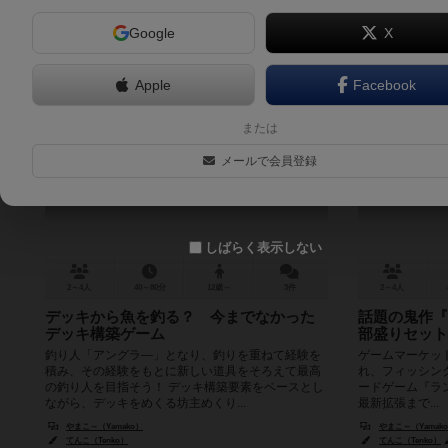
Google
X
Apple
Facebook
ランカーフィッシュ
ランカーフ
または
Lunker FISH
ット
メールで会員登録
Lun
6.2
しばらく表示しない
2～4人
40～80分
12歳～
3件
2～4人
デッキから魚を釣る？ 今までなかった
話題の鬼作『
デッキ構築ゲーム
部盛りセット
釣り人「アングラ―」となり、釣りを重ねて経験を
ゲームマーケット
積み、その経験をもとに新しい道具をそろえて最高
れ、フィッシン
の釣り人を目指そう！ デッキ構築要素をベースとし
ードゲーム『ランカ
ながら、デッキをめくる坊主めくり...
最新拡張まで...
やまこ～（Yamako）
やまこ～（Yamak
てんこ（Tenko）
てんこ（Tenko）