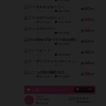
紹介文なし
1件の投稿
スペクタキュラー
60
PT
紹介文なし
1件の投稿
スモールワールド
59
PT
紹介文あり
13件の投稿
ギャンブラー
58
PT
紹介文なし
2件の投稿
Bitter End ブタペスト救出作戦
52
PT
紹介文なし
1件の投稿
ラピード
46
PT
紹介文なし
1件の投稿
ザ・フラッフィー・ライト
44
PT
紹介文なし
0件の投稿
ふたつの城の物語
39
PT
紹介文あり
6件の投稿
お気に入りランキング
トップ50
Splendor
1
宝石の煌き
位
4040名