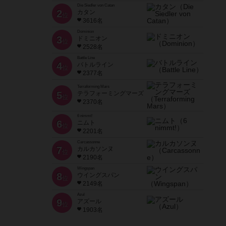
Die Siedler von Catan
2
カタン
位
3616名
Dominion
3
ドミニオン
位
2528名
Battle Line
4
バトルライン
位
2377名
Terraforming Mars
5
テラフォーミングマーズ
位
2370名
6 nimmt!
6
ニムト
位
2201名
Carcassonne
7
カルカソンヌ
位
2190名
Wingspan
8
ウイングスパン
位
2149名
Azul
9
アズール
位
1903名