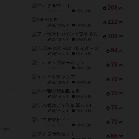
クルティボ
203
PT
紹介文なし
1件の投稿
1809
112
PT
紹介文あり
1件の投稿
ファースト・イン・フライト
108
PT
紹介文あり
3件の投稿
モズビ－ズ・レイダ－ズ
94
PT
紹介文あり
1件の投稿
テンプテーション
79
PT
紹介文なし
2件の投稿
インドネシア
78
PT
紹介文あり
2件の投稿
宵と暁の呪文書
75
PT
紹介文あり
8件の投稿
リスボン・トラム 28
73
PT
紹介文あり
9件の投稿
アマナイト
73
PT
紹介文なし
1件の投稿
990年
ブラヴェスト
66
PT