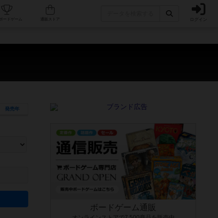
ログイン
カフェ/店舗
人気ボードゲーム
通販ストア
発売年
ます。マニュアルを読む時間や参加者へのルール説明時間は含まれていないため、初めて遊
できるよう、中世ファンタジー・クッキング・海賊同士の対決など、ゲームコンセプトを絞
にボードゲームに慣れている方向けの絞込機能です。例えば「ダイスロール」はランダム値
ボードゲーム通販
オンラインストアで7,500商品を販売中