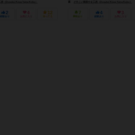
osukoi Kissa Yama Kobo）
どすこい喫茶やま工房（Dosukoi Kissa Yama Kobo）
2
4
12
7
4
3
経験あり
お気に入り
持ってる
興味あり
経験あり
お気に入り