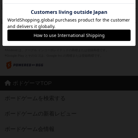
Bitter End ブタペスト救出作戦
45
PT
紹介文なし
1件の投稿
ドコジャン
42
PT
紹介文あり
10件の投稿
※Apple、Apple のロゴ は、米国および他の国々で登録されたApple Inc.の商標です。
※App Store は、Apple Inc.のサービスマークです。
※Android は、グーグル インコーポレイテッドの商標または登録商標です。
※Google Play とそのロゴは、Google Inc.の商標または登録商標です。
ボドゲーマTOP
ボードゲームを検索する
ボードゲームの新着レビュー
ボードゲーム会情報