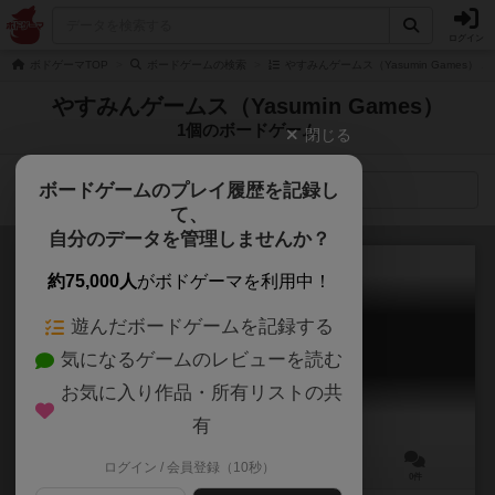
ログイン
ボドゲーマTOP
ボードゲームの検索
やすみんゲームス（Yasumin Games）
やすみんゲームス（Yasumin Games）
1個のボードゲーム
閉じる
ボードゲームのプレイ履歴を記録し
検索メニュー
て、
自分のデータを管理しませんか？
約75,000人
がボドゲーマを利用中！
遊んだボードゲームを記録する
黄昏の国のマモノツカイ
気になるゲームのレビューを読む
Tasogare no Kuni no Mamonotsukai
お気に入り作品・所有リストの共
有
ログイン / 会員登録（10秒）
2人用
5～15分
10歳～
0件