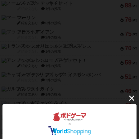
ノームズ・アット・ナイト
88
PT
紹介文なし
1件の投稿
マーリン
76
PT
紹介文あり
6件の投稿
フラットアイアン
75
PT
紹介文なし
2件の投稿
トランスオリエント・エクスプレス
70
PT
紹介文なし
1件の投稿
アンブッシュ！：ムーブアウト！
59
PT
紹介文あり
1件の投稿
キャプテン・フリップ：イスラ・ボンバ
51
PT
紹介文なし
2件の投稿
ガルフストライク
46
PT
紹介文あり
1件の投稿
エコーズ・オブ・タイム
45
PT
紹介文なし
8件の投稿
スカルキング
45
PT
紹介文あり
12件の投稿
海兵隊
45
PT
紹介文あり
1件の投稿