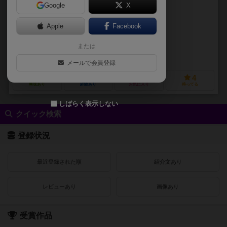
Google
X
作品説明文の編集者を募集中
Apple
Facebook
未登録
未登録
または
やすみんゲームス（Yasumin Games）
メールで会員登録
2
0
1
4
興味あり
経験あり
お気に入り
持ってる
しばらく表示しない
クイック検索
登録状況
最近登録された順
紹介文あり
レビューあり
画像あり
受賞作品