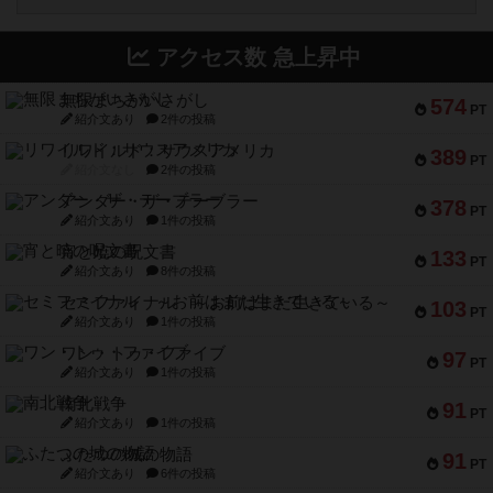
アクセス数 急上昇中
無限まちがいさがし
574
PT
紹介文あり
2件の投稿
リワイルド：サウスアメリカ
389
PT
紹介文なし
2件の投稿
アンダー・ザ・テーブラー
378
PT
紹介文あり
1件の投稿
宵と暁の呪文書
133
PT
紹介文あり
8件の投稿
セミファイナル ～お前はまだ生きている～
103
PT
紹介文あり
1件の投稿
ワン・トゥ・ファイブ
97
PT
紹介文あり
1件の投稿
南北戦争
91
PT
紹介文あり
1件の投稿
ふたつの城の物語
91
PT
紹介文あり
6件の投稿