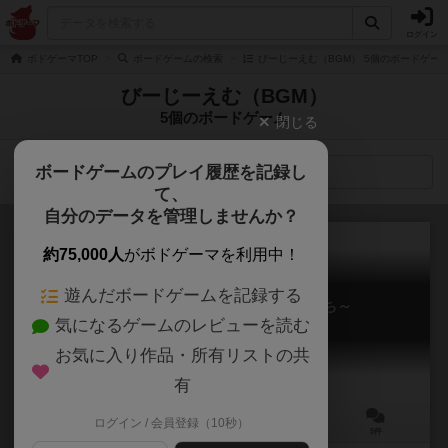
ログイン
ボドゲーマTOP
ボードゲームの検索
びーじーえむ（BGM） 5個のボードゲー
びーじーえむ（BGM）
5個のボードゲーム
閉じる
ボードゲームのプレイ履歴を記録し
検索メニュー
て、
自分のデータを管理しませんか？
約75,000人
がボドゲーマを利用中！
遊んだボードゲームを記録する
ボードゲーム工場～魔女と弟子たち～
気になるゲームのレビューを読む
Boardgame Mill
6.1
お気に入り作品・所有リストの共
有
ログイン / 会員登録（10秒）
2～4人
10～15分
6歳～
5件