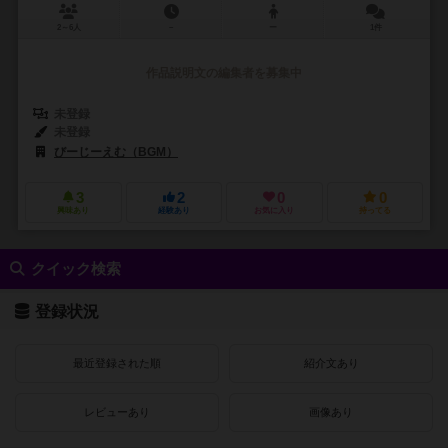
2～6人
－
ー
1件
作品説明文の編集者を募集中
未登録
未登録
びーじーえむ（BGM）
3
2
0
0
興味あり
経験あり
お気に入り
持ってる
クイック検索
登録状況
最近登録された順
紹介文あり
レビューあり
画像あり