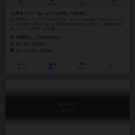
3人用
20分前後
9歳～
1件
3人専用トリテ！強いカードは回収して再利用！
3人専用のトリックテイキングです。 4スート各10枚づつあるカードを
3人に10枚づつ配り、余った10枚を中央の場に公開する。 枚数が最も
多いスートにtopチップを置く。こ...
太陽皇子。（Taiyo Prince）
あーちゃ（ahcha）
びーじーえむ（BGM）
10
9
4
7
興味あり
経験あり
お気に入り
持ってる
テバトリ
Tebatori