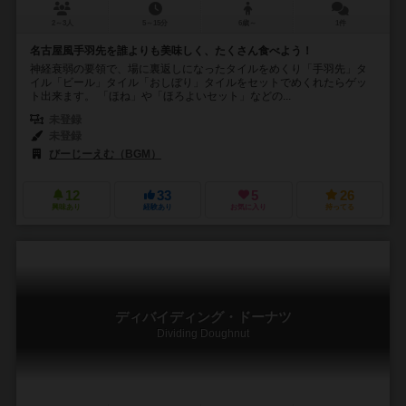
2～3人
5～15分
6歳～
1件
名古屋風手羽先を誰よりも美味しく、たくさん食べよう！
神経衰弱の要領で、場に裏返しになったタイルをめくり「手羽先」タ
イル「ビール」タイル「おしぼり」タイルをセットでめくれたらゲッ
ト出来ます。 「ほね」や「ほろよいセット」などの...
未登録
未登録
びーじーえむ（BGM）
12
33
5
26
興味あり
経験あり
お気に入り
持ってる
ディバイディング・ドーナツ
Dividing Doughnut