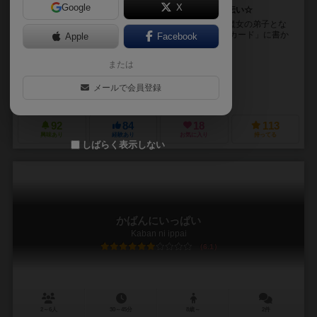
Google
X
正しく置いてどんどん出荷！忙しい魔女の工場をお手伝い☆
あなたは森の中のボードゲーム工場で、職人の妖精や魔女の弟子とな
り、お仕事することになりました！ 受注した「設計図カード」に書か
Apple
Facebook
れた「つくるタイル」を手元から探して「工場ボー...
または
上杉 真人（Masato Uesugi）
未登録
メールで会員登録
びーじーえむ（BGM）
92
84
18
113
興味あり
経験あり
お気に入り
持ってる
しばらく表示しない
かばんにいっぱい
Kaban ni ippai
6.1
2～6人
30～45分
8歳～
2件