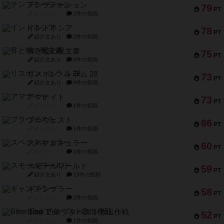
テンプテーション
79
PT
紹介文なし
2件の投稿
インドネシア
78
PT
紹介文あり
2件の投稿
宵と暁の呪文書
75
PT
紹介文あり
8件の投稿
リスボン・トラム 28
73
PT
紹介文あり
9件の投稿
アマナイト
73
PT
紹介文なし
1件の投稿
ブラヴェスト
66
PT
紹介文なし
1件の投稿
スペクタキュラー
60
PT
紹介文なし
1件の投稿
スモールワールド
59
PT
紹介文あり
13件の投稿
ギャンブラー
58
PT
紹介文なし
2件の投稿
Bitter End ブタペスト救出作戦
52
PT
紹介文なし
1件の投稿