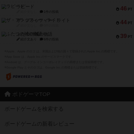
ラピード
46
PT
紹介文なし
1件の投稿
ザ・フラッフィー・ライト
44
PT
紹介文なし
0件の投稿
ふたつの城の物語
39
PT
紹介文あり
6件の投稿
※Apple、Apple のロゴ は、米国および他の国々で登録されたApple Inc.の商標です。
※App Store は、Apple Inc.のサービスマークです。
※Android は、グーグル インコーポレイテッドの商標または登録商標です。
※Google Play とそのロゴは、Google Inc.の商標または登録商標です。
ボドゲーマTOP
ボードゲームを検索する
ボードゲームの新着レビュー