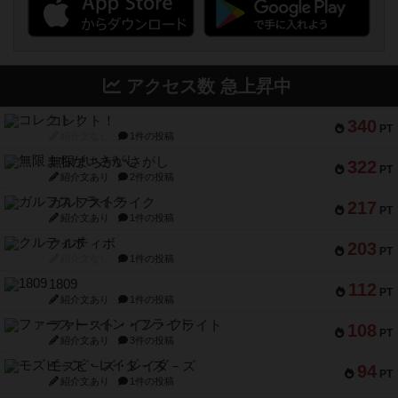
アクセス数 急上昇中
コレクト！
340
PT
紹介文なし
1件の投稿
無限まちがいさがし
322
PT
紹介文あり
2件の投稿
ガルフストライク
217
PT
紹介文あり
1件の投稿
クルティボ
203
PT
紹介文なし
1件の投稿
1809
112
PT
紹介文あり
1件の投稿
ファースト・イン・フライト
108
PT
紹介文あり
3件の投稿
モズビ－ズ・レイダ－ズ
94
PT
紹介文あり
1件の投稿