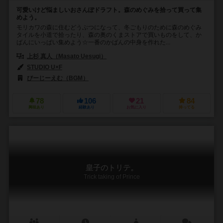
可愛いけど悩ましいおさんぽドラフト。森のめぐみを拾って買って集
めよう。
モリカワの森に住むどうぶつになって、冬ごもりのために森のめぐみ
タイルを小道で拾ったり、森の奥のくまストアで買いものをして、か
ばんにいっぱい集めよう☆一番のかばんの中身を作れた...
上杉 真人（Masato Uesugi）
STUDIO U×F
びーじーえむ（BGM）
78
106
21
84
興味あり
経験あり
お気に入り
持ってる
皇子のトリテ。
Trick taking of Prince