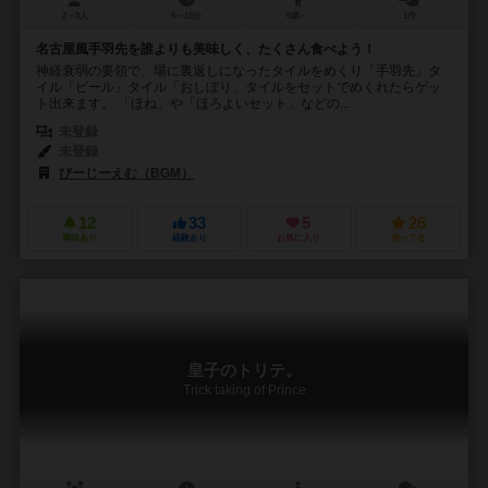
2～3人
5～15分
6歳～
1件
名古屋風手羽先を誰よりも美味しく、たくさん食べよう！
神経衰弱の要領で、場に裏返しになったタイルをめくり「手羽先」タ
イル「ビール」タイル「おしぼり」タイルをセットでめくれたらゲッ
ト出来ます。 「ほね」や「ほろよいセット」などの...
未登録
未登録
びーじーえむ（BGM）
12
33
5
26
興味あり
経験あり
お気に入り
持ってる
皇子のトリテ。
Trick taking of Prince