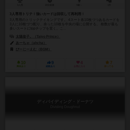
3人用
20分前後
9歳～
1件
3人専用トリテ！強いカードは回収して再利用！
3人専用のトリックテイキングです。 4スート各10枚づつあるカードを
3人に10枚づつ配り、余った10枚を中央の場に公開する。 枚数が最も
多いスートにtopチップを置く。こ...
太陽皇子。（Taiyo Prince）
あーちゃ（ahcha）
びーじーえむ（BGM）
10
9
4
7
興味あり
経験あり
お気に入り
持ってる
ディバイディング・ドーナツ
Dividing Doughnut