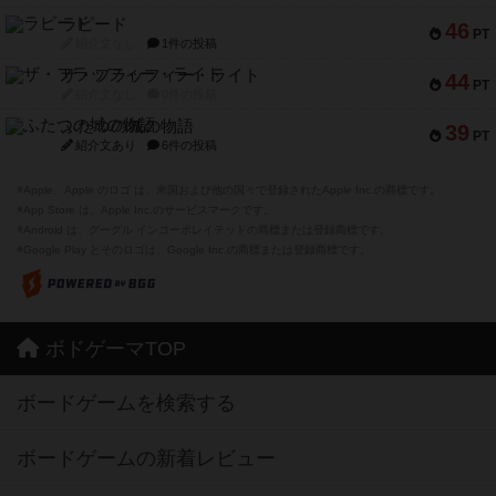
ラピード
46
PT
紹介文なし
1件の投稿
ザ・フラッフィー・ライト
44
PT
紹介文なし
0件の投稿
ふたつの城の物語
39
PT
紹介文あり
6件の投稿
※Apple、Apple のロゴ は、米国および他の国々で登録されたApple Inc.の商標です。
※App Store は、Apple Inc.のサービスマークです。
※Android は、グーグル インコーポレイテッドの商標または登録商標です。
※Google Play とそのロゴは、Google Inc.の商標または登録商標です。
ボドゲーマTOP
ボードゲームを検索する
ボードゲームの新着レビュー