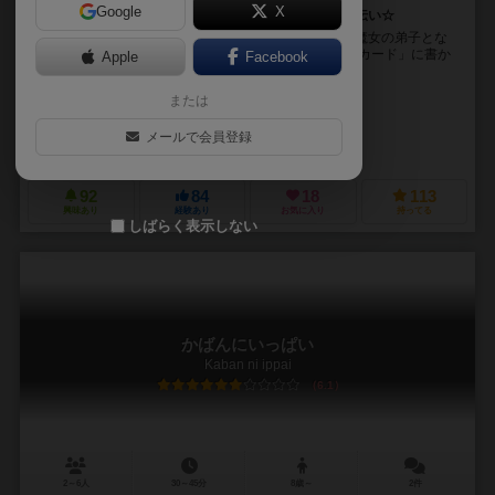
Google
X
正しく置いてどんどん出荷！忙しい魔女の工場をお手伝い☆
あなたは森の中のボードゲーム工場で、職人の妖精や魔女の弟子とな
り、お仕事することになりました！ 受注した「設計図カード」に書か
Apple
Facebook
れた「つくるタイル」を手元から探して「工場ボー...
または
上杉 真人（Masato Uesugi）
未登録
メールで会員登録
びーじーえむ（BGM）
92
84
18
113
興味あり
経験あり
お気に入り
持ってる
しばらく表示しない
かばんにいっぱい
Kaban ni ippai
6.1
2～6人
30～45分
8歳～
2件