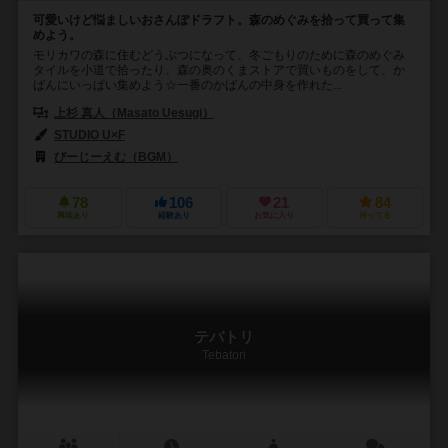
可愛いけど悩ましいおさんぽドラフト。森のめぐみを拾って買って集
めよう。
モリカワの森に住むどうぶつになって、冬ごもりのために森のめぐみ
タイルを小道で拾ったり、森の奥のくまストアで買いものをして、か
ばんにいっぱい集めよう☆一番のかばんの中身を作れた...
上杉 真人（Masato Uesugi）
STUDIO U×F
びーじーえむ（BGM）
78
106
21
84
興味あり
経験あり
お気に入り
持ってる
テバトリ
Tebatori