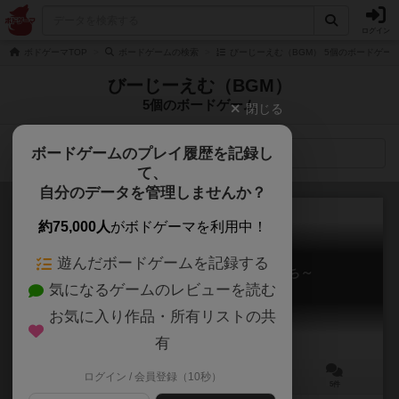
ログイン
ボドゲーマTOP
ボードゲームの検索
びーじーえむ（BGM） 5個のボードゲー
びーじーえむ（BGM）
5個のボードゲーム
閉じる
ボードゲームのプレイ履歴を記録し
検索メニュー
て、
自分のデータを管理しませんか？
約75,000人
がボドゲーマを利用中！
遊んだボードゲームを記録する
ボードゲーム工場～魔女と弟子たち～
気になるゲームのレビューを読む
Boardgame Mill
6.1
お気に入り作品・所有リストの共
有
ログイン / 会員登録（10秒）
2～4人
10～15分
6歳～
5件