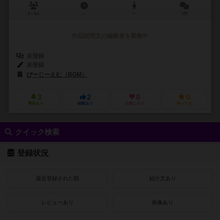
2～6人
－
ー
1件
作品説明文の編集者を募集中
未登録
未登録
びーじーえむ（BGM）
3
2
0
0
興味あり
経験あり
お気に入り
持ってる
クイック検索
登録状況
最近登録された順
紹介文あり
レビューあり
画像あり