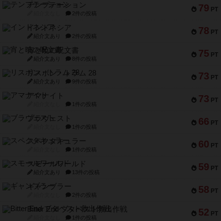
テンプテーション
79
PT
紹介文なし
2件の投稿
インドネシア
78
PT
紹介文あり
2件の投稿
宵と暁の呪文書
75
PT
紹介文あり
8件の投稿
リスボン・トラム 28
73
PT
紹介文あり
9件の投稿
アマナイト
73
PT
紹介文なし
1件の投稿
ブラヴェスト
66
PT
紹介文なし
1件の投稿
スペクタキュラー
60
PT
紹介文なし
1件の投稿
スモールワールド
59
PT
紹介文あり
13件の投稿
ギャンブラー
58
PT
紹介文なし
2件の投稿
Bitter End ブタペスト救出作戦
52
PT
紹介文なし
1件の投稿