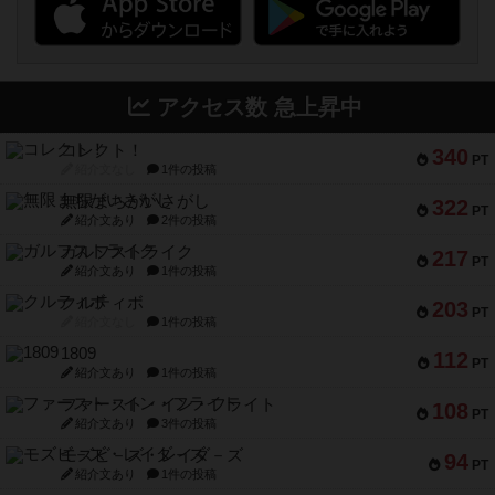
アクセス数 急上昇中
コレクト！
340
PT
紹介文なし
1件の投稿
無限まちがいさがし
322
PT
紹介文あり
2件の投稿
ガルフストライク
217
PT
紹介文あり
1件の投稿
クルティボ
203
PT
紹介文なし
1件の投稿
1809
112
PT
紹介文あり
1件の投稿
ファースト・イン・フライト
108
PT
紹介文あり
3件の投稿
モズビ－ズ・レイダ－ズ
94
PT
紹介文あり
1件の投稿