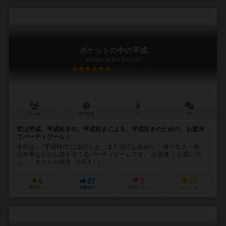
ポケットの中の平成
Heisei in the Pocket
6.0
3～6人
30分前後
ー
0件
世は平成。平成好きの、平成好きによる、平成好きのための、お題当
てパーティゲーム！
本作は、 "平成時代"に流行した、また流行し始めた、 様々な人・物・
出来事などのお題を当てるパーティゲームです。 出題者： お題に対
し、「タイルや表現 （HEY！）」...
6
27
3
22
興味あり
経験あり
お気に入り
持ってる