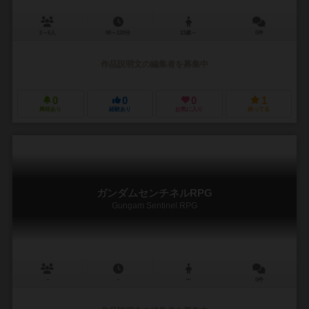
2～6人
90～120分
13歳～
0件
作品説明文の編集者を募集中
0
0
0
1
興味あり
経験あり
お気に入り
持ってる
ガンダムセンチネルRPG
Gungam Sentinel RPG
－
－
ー
0件