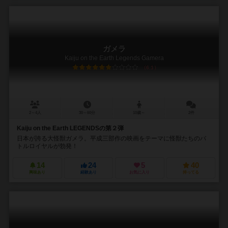
ガメラ
Kaiju on the Earth Legends Gamera
6.1
2～4人
30～60分
10歳～
2件
Kaiju on the Earth LEGENDSの第２弾
日本が誇る大怪獣ガメラ。平成三部作の映画をテーマに怪獣たちのバ
トルロイヤルが勃発！
14
24
5
40
興味あり
経験あり
お気に入り
持ってる