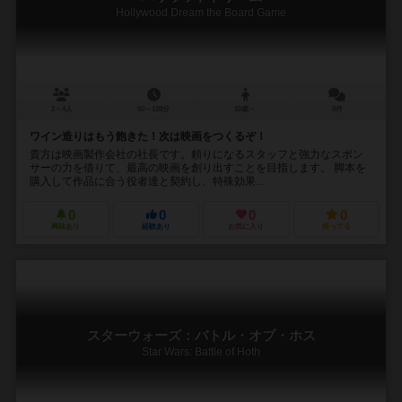
Hollywood Dream the Board Game
2～4人
60～120分
10歳～
0件
ワイン造りはもう飽きた！次は映画をつくるぞ！
貴方は映画製作会社の社長です。頼りになるスタッフと強力なスポン
サーの力を借りて、最高の映画を創り出すことを目指します。 脚本を
購入して作品に合う役者達と契約し、特殊効果...
0
0
0
0
興味あり
経験あり
お気に入り
持ってる
スターウォーズ：バトル・オブ・ホス
Star Wars: Battle of Hoth