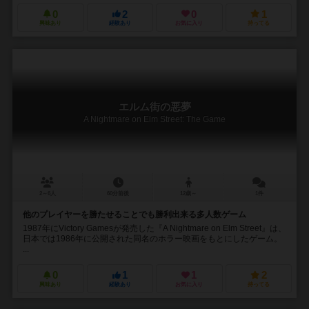
0
2
0
1
興味あり
経験あり
お気に入り
持ってる
エルム街の悪夢
A Nightmare on Elm Street: The Game
2～6人
60分前後
12歳～
1件
他のプレイヤーを勝たせることでも勝利出来る多人数ゲーム
1987年にVictory Gamesが発売した『A Nightmare on Elm Street』は、
日本では1986年に公開された同名のホラー映画をもとにしたゲーム。
...
0
1
1
2
興味あり
経験あり
お気に入り
持ってる