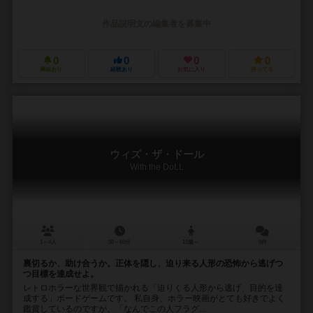
作品説明文の編集者を募集中
0
0
0
0
興味あり
経験あり
お気に入り
持ってる
ウィズ・ザ・ドール
With the DoLL
1～4人
30～60分
12歳～
0件
裏切るか、助け合うか。正体を隠し、迫り来る人形の恐怖から逃げつ
つ目標を達成せよ。
レトロホラーな世界観で描かれる「迫りくる人形から逃げ、目的を達
成する」ボードゲームです。 私自身、ホラー映画がとても好きでよく
鑑賞しているのですが、「なんでこの人フラグ...