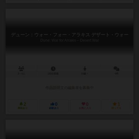
デューン：ウォー・フォー・アラキス デザート・ウォー
Dune: War for Arrakis – Desert War
2～4人
120分前後
14歳～
0件
作品説明文の編集者を募集中
2
0
0
1
興味あり
経験あり
お気に入り
持ってる