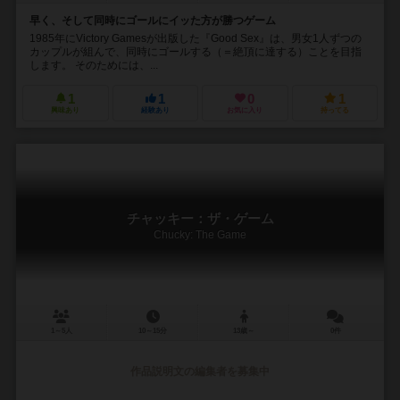
早く、そして同時にゴールにイッた方が勝つゲーム
1985年にVictory Gamesが出版した『Good Sex』は、男女1人ずつの
カップルが組んで、同時にゴールする（＝絶頂に達する）ことを目指
します。 そのためには、...
1
1
0
1
興味あり
経験あり
お気に入り
持ってる
チャッキー：ザ・ゲーム
Chucky: The Game
1～5人
10～15分
13歳～
0件
作品説明文の編集者を募集中