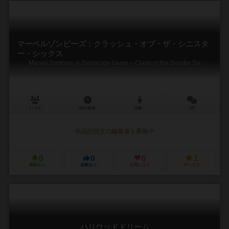
マーベルゾンビーズ：クラッシュ・オブ・ザ・シニスタ
ー・シックス
Marvel Zombies: A Zombicide Game – Clash of the Sinister Six
1～6人
60分前後
14歳～
0件
作品説明文の編集者を募集中
0
0
0
1
興味あり
経験あり
お気に入り
持ってる
ハリウッドドリーム