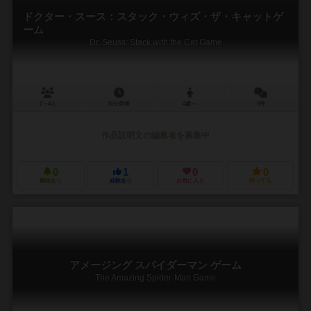
ドクター・スース：スタック・ウィズ・ザ・キャットゲ
ーム
Dr. Seuss: Stack with the Cat Game
2～4人
15分前後
4歳～
0件
作品説明文の編集者を募集中
0
1
0
0
興味あり
経験あり
お気に入り
持ってる
アメージング スパイダーマン ゲーム
The Amazing Spider-Man Game