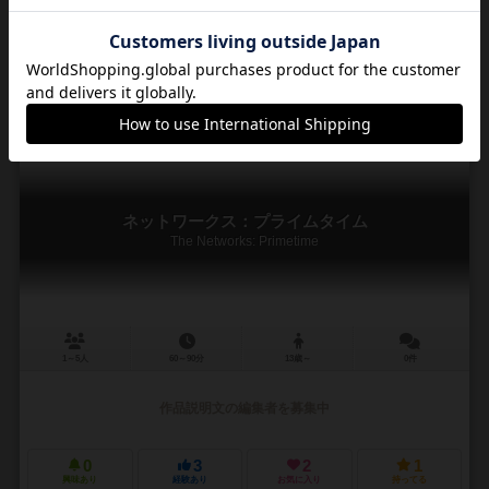
※カッコ内はこのゲームでの名称です。 通常のワンナイト人狼と同様に
夜の時間に役職者は能力を行使 ↓ 昼の時間に話し合い という流れで、
人狼（怪人）を追...
4
1
0
3
興味あり
経験あり
お気に入り
持ってる
ネットワークス：プライムタイム
The Networks: Primetime
1～5人
60～90分
13歳～
0件
作品説明文の編集者を募集中
0
3
2
1
興味あり
経験あり
お気に入り
持ってる