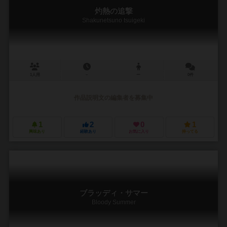
灼熱の追撃
Shakunetsuno tsuigeki
1人用
－
ー
0件
作品説明文の編集者を募集中
1
2
0
1
興味あり
経験あり
お気に入り
持ってる
ブラッディ・サマー
Bloody Summer