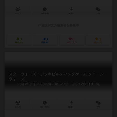
2～4人
30分前後
8歳～
1件
作品説明文の編集者を募集中
3
1
0
1
興味あり
経験あり
お気に入り
持ってる
スターウォーズ：デッキビルディングゲーム クローン・
ウォーズ
Star Wars: The Deckbuilding Game – Clone Wars Edition
2人用
30～90分
12歳～
0件