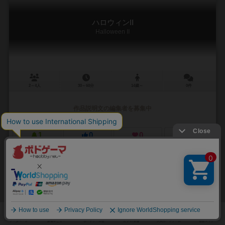
ハロウィンII
Halloween II
2～4人
30～60分
14歳～
0件
作品説明文の編集者を募集中
1
0
0
1
興味あり
経験あり
お気に入り
持ってる
フリップトゥーン
FlipToons
6.1