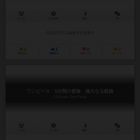
2～4人
15分前後
6歳～
0件
作品説明文の編集者を募集中
0
1
0
0
興味あり
経験あり
お気に入り
持ってる
ワンピース 5分間の冒険 偉大なる航路
5-Minute One Piece
2～6人
3～7分
8歳～
1件