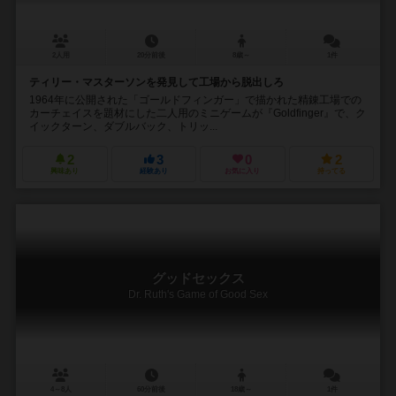
2人用
20分前後
8歳～
1件
ティリー・マスターソンを発見して工場から脱出しろ
1964年に公開された「ゴールドフィンガー」で描かれた精錬工場での
カーチェイスを題材にした二人用のミニゲームが『Goldfinger』で、ク
イックターン、ダブルバック、トリッ...
2
3
0
2
興味あり
経験あり
お気に入り
持ってる
グッドセックス
Dr. Ruth's Game of Good Sex
4～8人
60分前後
18歳～
1件