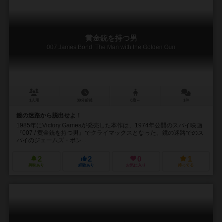
黄金銃を持つ男
007 James Bond: The Man with the Golden Gun
1人用
30分前後
8歳～
1件
鏡の迷路から脱出せよ！
1985年にVictory Gamesが発売した本作は、1974年公開のスパイ映画
『007 / 黄金銃を持つ男』でクライマックスとなった、鏡の迷路でのス
パイのジェームズ・ボン...
2
2
0
1
興味あり
経験あり
お気に入り
持ってる