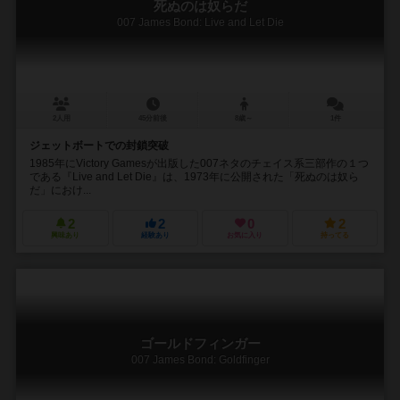
死ぬのは奴らだ
007 James Bond: Live and Let Die
2人用
45分前後
8歳～
1件
ジェットボートでの封鎖突破
1985年にVictory Gamesが出版した007ネタのチェイス系三部作の１つ
である『Live and Let Die』は、1973年に公開された「死ぬのは奴ら
だ」におけ...
2
2
0
2
興味あり
経験あり
お気に入り
持ってる
ゴールドフィンガー
007 James Bond: Goldfinger