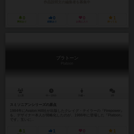
作品説明文の編集者を募集中
0
0
0
1
興味あり
経験あり
お気に入り
持ってる
プラトーン
Platoon
2人用
60～120分
15歳～
1件
スミソニアンシリーズの原点
1984年にAvalon Hill社が出版したクレイグ・テイラーの『Firepower』
を、デザイナー本人が簡略化したのが、1986年に登場した『Platoon』
です。互いに...
1
1
0
1