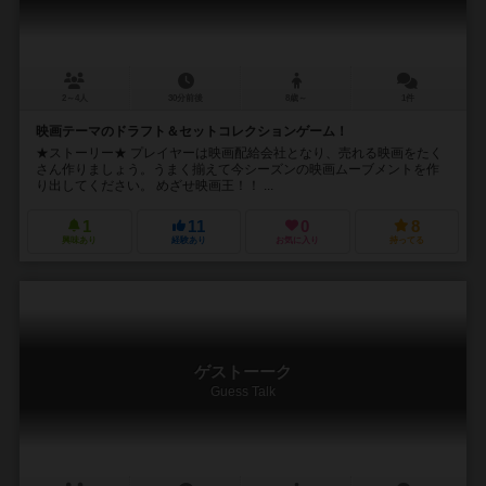
2～4人
30分前後
8歳～
1件
映画テーマのドラフト＆セットコレクションゲーム！
★ストーリー★ プレイヤーは映画配給会社となり、売れる映画をたく
さん作りましょう。うまく揃えて今シーズンの映画ムーブメントを作
り出してください。 めざせ映画王！！ ...
1
11
0
8
興味あり
経験あり
お気に入り
持ってる
ゲストーーク
Guess Talk