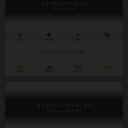
スタートレックパニック
Star Trek Panic
1～6人
90分前後
13歳～
0件
作品説明文の編集者を募集中
0
0
0
0
興味あり
経験あり
お気に入り
持ってる
タリスマン：ハリーポッター
Talisman: Harry Potter