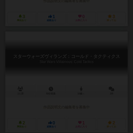
作品説明文の編集者を募集中
3
1
0
3
興味あり
経験あり
お気に入り
持ってる
スターウォーズヴィランズ：コールド・タクティクス
Star Wars Villainous: Cold Tactics
2人用
50分前後
10歳～
1件
作品説明文の編集者を募集中
2
0
1
2
興味あり
経験あり
お気に入り
持ってる