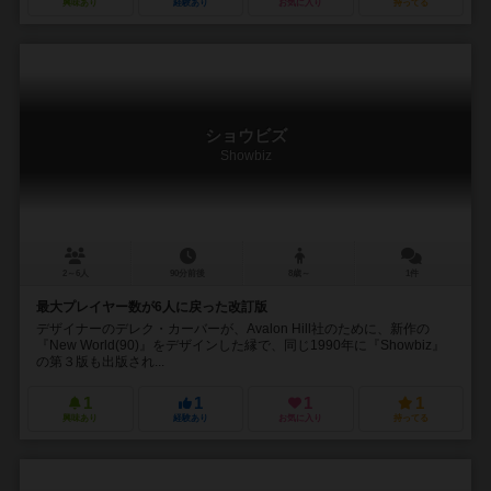
興味あり
経験あり
お気に入り
持ってる
ショウビズ
Showbiz
2～6人
90分前後
8歳～
1件
最大プレイヤー数が6人に戻った改訂版
デザイナーのデレク・カーバーが、Avalon Hill社のために、新作の
『New World(90)』をデザインした縁で、同じ1990年に『Showbiz』
の第３版も出版され...
1
1
1
1
興味あり
経験あり
お気に入り
持ってる