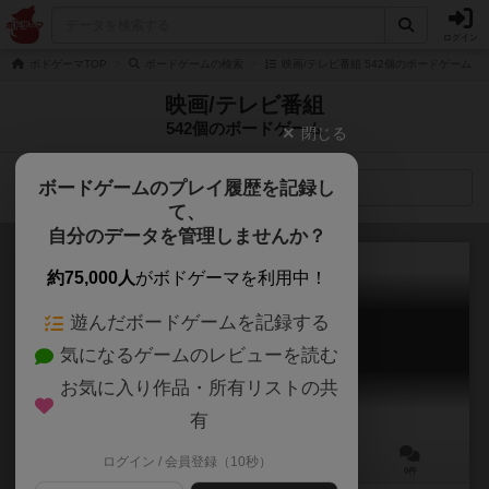
ログイン
ボドゲーマTOP
ボードゲームの検索
映画/テレビ番組 542個のボードゲーム
映画/テレビ番組
542個のボードゲーム
閉じる
ボードゲームのプレイ履歴を記録し
検索メニュー
て、
自分のデータを管理しませんか？
約75,000人
がボドゲーマを利用中！
遊んだボードゲームを記録する
アバター：ザ・ボードゲーム
気になるゲームのレビューを読む
Avatar: The Board Game
お気に入り作品・所有リストの共
有
ログイン / 会員登録（10秒）
2～4人
－
8歳～
0件