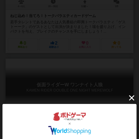
4～6人
20～30分
12歳～
1件
ねじ込め！当てろ！トークバラエティカードゲーム
若手タレントであるあなたは人気番組の即興トークバラエティ「ゲス
トーーク」のゲストとして出演が決まりました！場を盛り上げ、イン
パクトを与え、ブレイクのチャンスを手にしましょう！...
0
2
0
0
興味あり
経験あり
お気に入り
持ってる
仮面ライダーW ワンナイト人狼
KAMEN RIDER DOUBLE ONE NIGHT WEREWOLF
4～8人
10分前後
10歳～
1件
仮面ライダーWとワンナイト人狼のコラボレーション