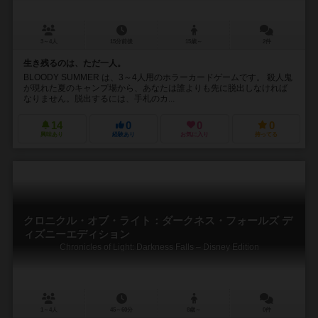
3～4人
15分前後
15歳～
2件
生き残るのは、ただ一人。
BLOODY SUMMER は、3～4人用のホラーカードゲームです。 殺人鬼
が現れた夏のキャンプ場から、あなたは誰よりも先に脱出しなければ
なりません。脱出するには、手札のカ...
14
0
0
0
興味あり
経験あり
お気に入り
持ってる
クロニクル・オブ・ライト：ダークネス・フォールズ デ
ィズニーエディション
Chronicles of Light: Darkness Falls – Disney Edition
1～4人
45～60分
8歳～
0件