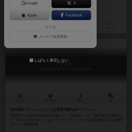
Google
X
作品説明文の編集者を募集中
Apple
Facebook
0
1
0
1
または
興味あり
経験あり
お気に入り
持ってる
メールで会員登録
しばらく表示しない
アサルト！
James Bond 007 Assault! Game
1～10人
40～300分
8歳～
1件
RPG用サプリメントとしても使用可能なボードゲーム
1986年にVictory Gamesが出版した『Assault 』は、1967年に公開され
た「007は二度死ぬ」においてクライマックスとなる新燃岳火口の秘密
ロケット基地を題...