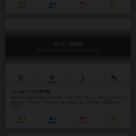
1
2
1
1
興味あり
経験あり
お気に入り
持ってる
007は二度死ぬ
007 James Bond: You Only Live Twice
2人用
20分前後
8歳～
1件
リトルネリーでの空中戦
1985年にVictory Gamesが出版した007ネタのチェイス系ミニゲーム三
部作の１つである『You Only Live Twice』は、1967年に公開された
「007...
3
3
0
2
興味あり
経験あり
お気に入り
持ってる