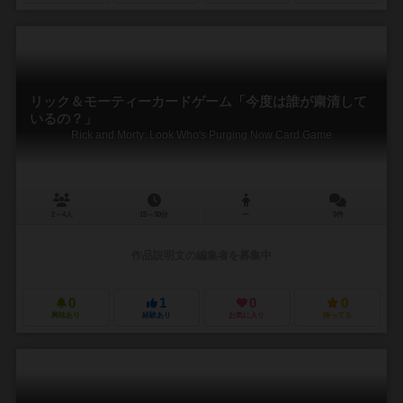
リック＆モーティーカードゲーム「今度は誰が粛清して
いるの？」
Rick and Morty: Look Who's Purging Now Card Game
2～4人
15～30分
ー
0件
作品説明文の編集者を募集中
0
1
0
0
興味あり
経験あり
お気に入り
持ってる