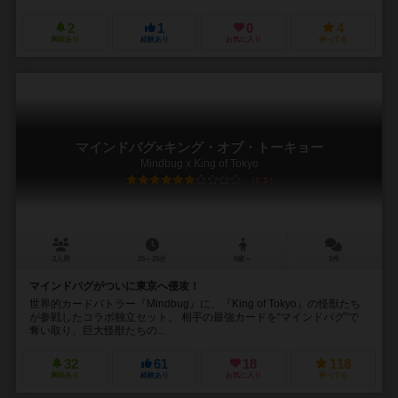
2
1
0
4
興味あり
経験あり
お気に入り
持ってる
マインドバグ×キング・オブ・トーキョー
Mindbug x King of Tokyo
6.5
2人用
15～25分
8歳～
2件
マインドバグがついに東京へ侵攻！
世界的カードバトラー『Mindbug』に、『King of Tokyo』の怪獣たち
が参戦したコラボ独立セット。 相手の最強カードを“マインドバグ”で
奪い取り、巨大怪獣たちの...
32
61
18
118
興味あり
経験あり
お気に入り
持ってる