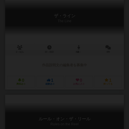
ザ・ライン
The Line
2～12人
10～15分
8歳～
0件
作品説明文の編集者を募集中
0
1
0
1
興味あり
経験あり
お気に入り
持ってる
ルール・オン・ザ・リール
Rules on the Reel