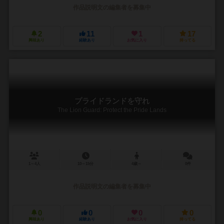
作品説明文の編集者を募集中
2
11
1
17
興味あり
経験あり
お気に入り
持ってる
プライドランドを守れ
The Lion Guard: Protect the Pride Lands
1～4人
10～15分
4歳～
0件
作品説明文の編集者を募集中
0
0
0
0
興味あり
経験あり
お気に入り
持ってる