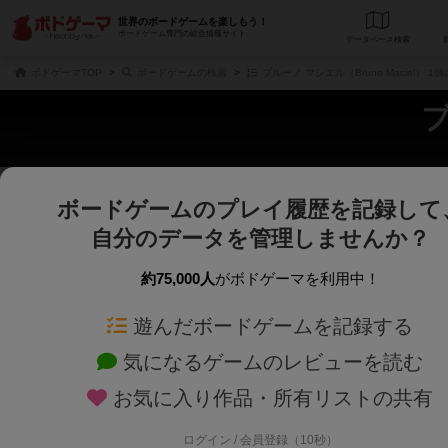
世界のボードゲームを楽しもう！
ボードゲーム専門の総合情報サイト
データベース
検
ボドゲーマTOP
ボードゲームの検索
ブルーノ マシエル（Bruno Maciel） 
ブ
ボードゲームのプレイ履歴を記録して
じっくり表示
さくさく表示
自分のデータを管理しませんか？
商品名、商品説明文、デザイナー名、テーマ名、メカニクス名を対象にフリー
ゲームデザイナー名を指定して
フリーワード
ゲームデザイナー
約75,000人
がボドゲーマを利用中！
遊んだボードゲームを記録する
対象年齢を指定します。
世界観や登場人
対象年齢
テーマ/フレー
気になるゲームのレビューを読む
お気に入り作品・所有リストの共有
ログイン / 会員登録（10秒）