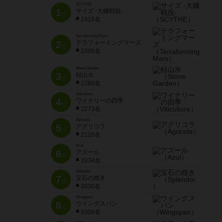
SCYTHE
1
サイズ -大鎌戦役-
位
2415名
Terraforming Mars
2
テラフォーミングマーズ
位
2395名
Stone Garden
3
枯山水
位
2280名
Viticulture
4
ワイナリーの四季
位
2273名
Agricola
5
アグリコラ
位
2120名
Azul
6
アズール
位
2034名
Splendor
7
宝石の煌き
位
2030名
Wingspan
8
ウイングスパン
位
2006名