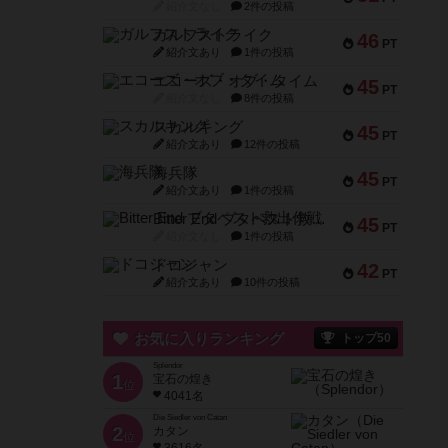
紹介文なし
2件の投稿
ガルフストライク
46
PT
紹介文あり
1件の投稿
エコーズ・オブ・タイム
45
PT
紹介文なし
8件の投稿
スカルキング
45
PT
紹介文あり
12件の投稿
海兵隊
45
PT
紹介文あり
1件の投稿
Bitter End ブタペスト救出作戦
45
PT
紹介文なし
1件の投稿
ドコジャン
42
PT
紹介文あり
10件の投稿
お気に入りランキング
トップ50
Splendor
1
宝石の煌き
位
4041名
Die Siedler von Catan
2
カタン
位