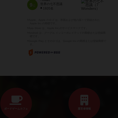
7 Wonders
9
世界の七不思議
位
1920名
※Apple、Apple のロゴ は、米国および他の国々で登録された
Apple Inc.の商標です。
※App Store は、Apple Inc.のサービスマークです。
※Android は、グーグル インコーポレイテッドの商標または登録商
標です。
※Google Play とそのロゴは、Google Inc.の商標または登録商標で
す。
ボードゲームカフェ
運営者情報