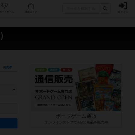
ログイン
カフェ/店舗
人気ボードゲーム
通販ストア
l）
発売年
ます。マニュアルを読む時間や参加者へのルール説明時間は含まれていないため、初めて遊
できるよう、中世ファンタジー・クッキング・海賊同士の対決など、ゲームコンセプトを絞
にボードゲームに慣れている方向けの絞込機能です。例えば「ダイスロール」はランダム値
ボードゲーム通販
オンラインストアで7,500商品を販売中