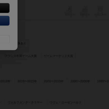
cords）
興味あり
経験あり
お気に入り
ーあり
画像あり
フランス年間ゲーム大賞
ゲームマーケット大賞
〜2018年
2010〜2015年
2000〜2010年
1990〜2000年
1980〜1
ー
ヴォルフガング・クラマー
ウヴェ・ローゼンベルク