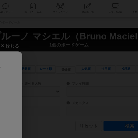
索
新着レビュー
ボードゲーム会
コミュニティ
掲示板一覧
1個のボードゲーム
ルーノ マシエル（Bruno Macie
1個のボードゲーム
閉じる
、
更新順
レート順
人気順
注目順
投稿数
登録順
ワード検索ができます。
検索できます。
プレイ対象人数に含まれるボードゲームを指定します。
目安となる所要時間を指定することができ
遊べる人数
プレイ時間
物などモチーフ・ストーリーを指定することができます。直感的にゲームシステムを理解
ゲーム性を構成するコアシステムです。主
バー
メカニクス
リセット