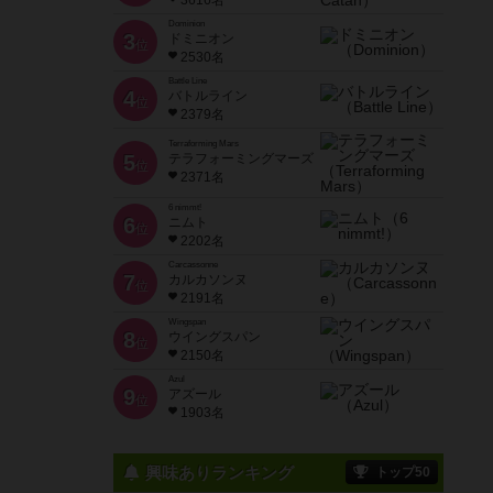
3616名
Dominion
3
ドミニオン
位
2530名
Battle Line
4
バトルライン
位
2379名
Terraforming Mars
5
テラフォーミングマーズ
位
2371名
6 nimmt!
6
ニムト
位
2202名
Carcassonne
7
カルカソンヌ
位
2191名
Wingspan
8
ウイングスパン
位
2150名
Azul
9
アズール
位
1903名
興味ありランキング
トップ50