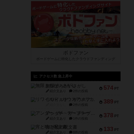
ボドファン
ボードゲームに特化したクラウドファンディング
アクセス数 急上昇中
無限まちがいさがし
574
PT
紹介文あり
2件の投稿
リワイルド：サウスアメリカ
389
PT
紹介文なし
2件の投稿
アンダー・ザ・テーブラー
378
PT
紹介文あり
1件の投稿
宵と暁の呪文書
133
PT
紹介文あり
8件の投稿