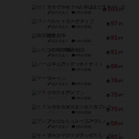
セミファイナル ～お前はまだ生きている～
103
PT
紹介文あり
1件の投稿
ワン・トゥ・ファイブ
97
PT
紹介文あり
1件の投稿
南北戦争
91
PT
紹介文あり
1件の投稿
ふたつの城の物語
91
PT
紹介文あり
6件の投稿
ノームズ・アット・ナイト
88
PT
紹介文なし
1件の投稿
マーリン
76
PT
紹介文あり
6件の投稿
フラットアイアン
75
PT
紹介文なし
2件の投稿
トランスオリエント・エクスプレス
70
PT
紹介文なし
1件の投稿
アンブッシュ！：ムーブアウト！
59
PT
紹介文あり
1件の投稿
キャプテン・フリップ：イスラ・ボンバ
51
PT