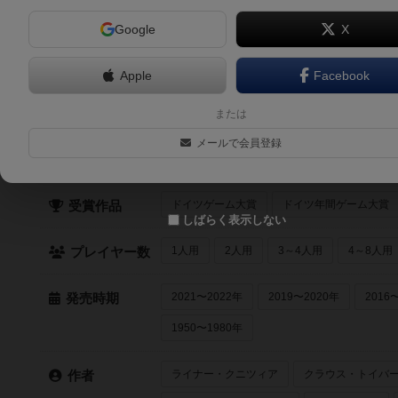
Google
X
6.1
ドラフト・アンド・ライト・レコード（Draft & Write Re
1人～6人
30分～60分
10歳～
2023年～
Apple
Facebook
または
クイック検索
メールで会員登録
最近登録された順
紹介文あり
レビュ
登録状況
ドイツゲーム大賞
ドイツ年間ゲーム大賞
受賞作品
しばらく表示しない
1人用
2人用
3～4人用
4～8人用
プレイヤー数
2021〜2022年
2019〜2020年
2016
発売時期
1950〜1980年
ライナー・クニツィア
クラウス・トイバ
作者