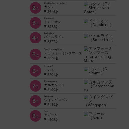
Die Siedler von Catan
2
カタン
位
3616名
Dominion
3
ドミニオン
位
2528名
Battle Line
4
バトルライン
位
2377名
Terraforming Mars
5
テラフォーミングマーズ
位
2370名
6 nimmt!
6
ニムト
位
2201名
Carcassonne
7
カルカソンヌ
位
2190名
Wingspan
8
ウイングスパン
位
2149名
Azul
9
アズール
位
1903名