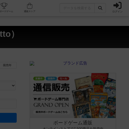
ログイン
カフェ/店舗
人気ボードゲーム
通販ストア
tto）
発売年
ます。マニュアルを読む時間や参加者へのルール説明時間は含まれていないため、初めて遊
できるよう、中世ファンタジー・クッキング・海賊同士の対決など、ゲームコンセプトを絞
にボードゲームに慣れている方向けの絞込機能です。例えば「ダイスロール」はランダム値
ボードゲーム通販
オンラインストアで7,500商品を販売中