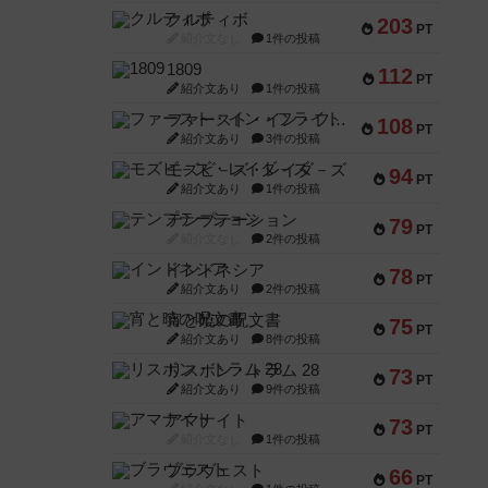
クルティボ
203
PT
紹介文なし
1件の投稿
1809
112
PT
紹介文あり
1件の投稿
ファースト・イン・フライト
108
PT
紹介文あり
3件の投稿
モズビ－ズ・レイダ－ズ
94
PT
紹介文あり
1件の投稿
テンプテーション
79
PT
紹介文なし
2件の投稿
インドネシア
78
PT
紹介文あり
2件の投稿
宵と暁の呪文書
75
PT
紹介文あり
8件の投稿
リスボン・トラム 28
73
PT
紹介文あり
9件の投稿
アマナイト
73
PT
紹介文なし
1件の投稿
ブラヴェスト
66
PT