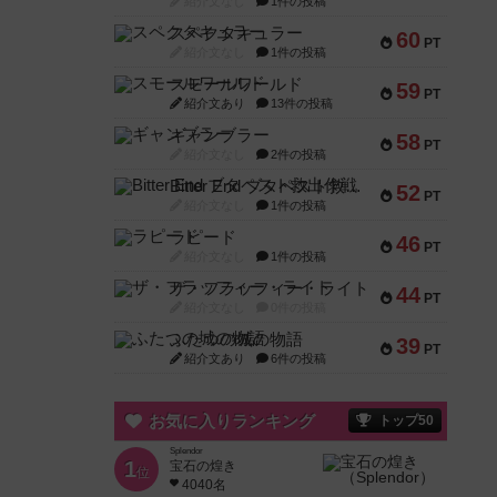
紹介文なし
1件の投稿
スペクタキュラー
60
PT
紹介文なし
1件の投稿
スモールワールド
59
PT
紹介文あり
13件の投稿
ギャンブラー
58
PT
紹介文なし
2件の投稿
Bitter End ブタペスト救出作戦
52
PT
紹介文なし
1件の投稿
ラピード
46
PT
紹介文なし
1件の投稿
ザ・フラッフィー・ライト
44
PT
紹介文なし
0件の投稿
ふたつの城の物語
39
PT
紹介文あり
6件の投稿
お気に入りランキング
トップ50
Splendor
1
宝石の煌き
位
4040名