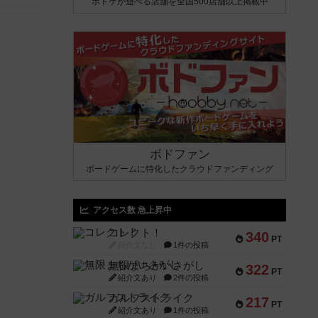
ボドゲが遊べる店舗を全国500店舗以上掲載中
ボドファン
ボードゲームに特化したクラウドファンディング
アクセス数 急上昇中
コレクト！
340
PT
紹介文なし
1件の投稿
無限まちがいさがし
322
PT
紹介文あり
2件の投稿
ガルフストライク
217
PT
紹介文あり
1件の投稿