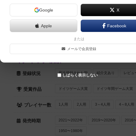
Google
X
ドラゴン・ペット（Dragon Pets）
2人～4人
20分～35分
8歳～
2016年～
Apple
Facebook
ダンジョンバザール（Dungeon Bazar）
2人～5人
50分前後
8歳～
2014年～
または
メールで会員登録
クイック検索
最近登録された順
紹介文あり
レビュ
登録状況
しばらく表示しない
ドイツゲーム大賞
ドイツ年間ゲーム大賞
受賞作品
1人用
2人用
3～4人用
4～8人用
プレイヤー数
2021〜2022年
2019〜2020年
2016
発売時期
1950〜1980年