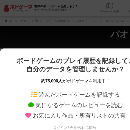
世界のボードゲームを楽しもう！
ボードゲーム専門の総合情報サイト
データベース
検
ボドゲーマTOP
ボードゲームの検索
パオロ チェッケット（Paolo Cecchet
パオロ
ボードゲームのプレイ履歴を記録して
じっくり表示
さくさく表示
自分のデータを管理しませんか？
商品名、商品説明文、デザイナー名、テーマ名、メカニクス名を対象にフリー
ゲームデザイナー名を指定して
フリーワード
ゲームデザイナー
約75,000人
がボドゲーマを利用中！
遊んだボードゲームを記録する
対象年齢を指定します。
世界観や登場人
対象年齢
テーマ/フレー
気になるゲームのレビューを読む
お気に入り作品・所有リストの共有
ログイン / 会員登録（10秒）