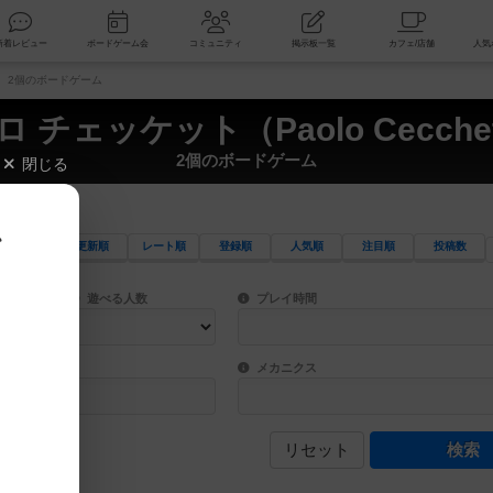
索
新着レビュー
ボードゲーム会
コミュニティ
掲示板一覧
to） 2個のボードゲーム
 チェッケット（Paolo Cecche
2個のボードゲーム
閉じる
、
更新順
レート順
登録順
人気順
注目順
投稿数
ワード検索ができます。
検索できます。
プレイ対象人数に含まれるボードゲームを指定します。
目安となる所要時間を指定することができ
遊べる人数
プレイ時間
物などモチーフ・ストーリーを指定することができます。直感的にゲームシステムを理解
ゲーム性を構成するコアシステムです。主
バー
メカニクス
リセット