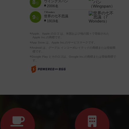
8
ウイングスパン
位
2006名
7 Wonders
9
世界の七不思議
位
1919名
※Apple、Apple のロゴ は、米国および他の国々で登録された
Apple Inc.の商標です。
※App Store は、Apple Inc.のサービスマークです。
※Android は、グーグル インコーポレイテッドの商標または登録商
標です。
※Google Play とそのロゴは、Google Inc.の商標または登録商標で
す。