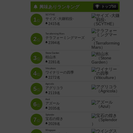
興味ありランキング
トップ50
SCYTHE
1
サイズ -大鎌戦役-
位
2415名
Terraforming Mars
2
テラフォーミングマーズ
位
2394名
Stone Garden
3
枯山水
位
2281名
Viticulture
4
ワイナリーの四季
位
2272名
Agricola
5
アグリコラ
位
2119名
Azul
6
アズール
位
2035名
Splendor
7
宝石の煌き
位
2028名
Wingspan