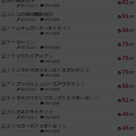
南北戦争
91
PT
紹介文あり
1件の投稿
ふたつの城の物語
91
PT
紹介文あり
6件の投稿
ノームズ・アット・ナイト
88
PT
紹介文なし
1件の投稿
マーリン
76
PT
紹介文あり
6件の投稿
フラットアイアン
75
PT
紹介文なし
2件の投稿
トランスオリエント・エクスプレス
70
PT
紹介文なし
1件の投稿
アンブッシュ！：ムーブアウト！
59
PT
紹介文あり
1件の投稿
キャプテン・フリップ：イスラ・ボンバ
51
PT
紹介文なし
2件の投稿
ガルフストライク
46
PT
紹介文あり
1件の投稿
エコーズ・オブ・タイム
45
PT
紹介文なし
8件の投稿