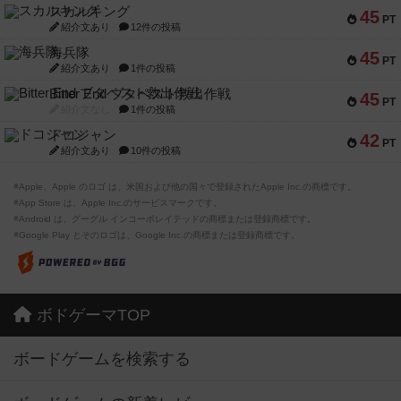
スカルキング
45
PT
紹介文あり
12件の投稿
海兵隊
45
PT
紹介文あり
1件の投稿
Bitter End ブタペスト救出作戦
45
PT
紹介文なし
1件の投稿
ドコジャン
42
PT
紹介文あり
10件の投稿
※Apple、Apple のロゴ は、米国および他の国々で登録されたApple Inc.の商標です。
※App Store は、Apple Inc.のサービスマークです。
※Android は、グーグル インコーポレイテッドの商標または登録商標です。
※Google Play とそのロゴは、Google Inc.の商標または登録商標です。
ボドゲーマTOP
ボードゲームを検索する