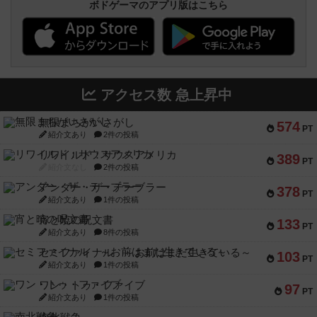
ボドゲーマのアプリ版はこちら
アクセス数 急上昇中
無限まちがいさがし
574
PT
紹介文あり
2件の投稿
リワイルド：サウスアメリカ
389
PT
紹介文なし
2件の投稿
アンダー・ザ・テーブラー
378
PT
紹介文あり
1件の投稿
宵と暁の呪文書
133
PT
紹介文あり
8件の投稿
セミファイナル ～お前はまだ生きている～
103
PT
紹介文あり
1件の投稿
ワン・トゥ・ファイブ
97
PT
紹介文あり
1件の投稿