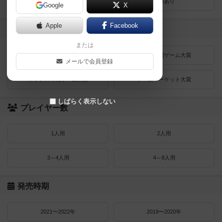
レビューあり
画像あり
Google
X
Apple
Facebook
受賞作品
または
ドイツゲーム大賞
ドイツ年間ゲーム大賞
メールで会員登録
フランス年間ゲーム大賞
ゲームマーケット大賞
しばらく表示しない
プレイヤー数
1人用
2人用
3～4人用
4～8人用
発売時期
2021〜2022年
2019〜2020年