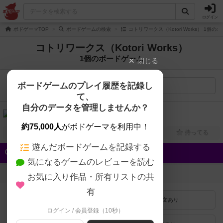
ログイン
ボドゲーマTOP
ボードゲームの検索
コトリワークス（Kotori Works） 1個
コトリワークス（Kotori Works）
1個のボードゲーム
閉じる
ボードゲームのプレイ履歴を記録し
検索メニュー
て、
自分のデータを管理しませんか？
カコミスト（KAKOMIST）
2人用
15分～30分
6歳～
2025年～
約75,000人
がボドゲーマを利用中！
興味あり
経験あり
お気に入り
持ってる
遊んだボードゲームを記録する
クイック検索
気になるゲームのレビューを読む
登録状況
お気に入り作品・所有リストの共
有
最近登録された順
紹介文あり
ログイン / 会員登録（10秒）